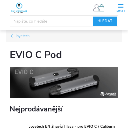
Přejít
NÁKUPNÍ
KOŠÍK
na
obsah
HLEDAT
Joyetech
EVIO C Pod
Nejprodávanější
Joyetech EN žhavící hlava - pro EVIO C / Caliburn