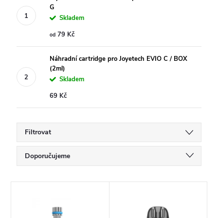
G
Skladem
79 Kč
od
Náhradní cartridge pro Joyetech EVIO C / BOX
(2ml)
Skladem
69 Kč
Filtrovat
Ř
Doporučujeme
a
Nejlevnější
V
Nejdražší
z
ý
Nejprodávanější