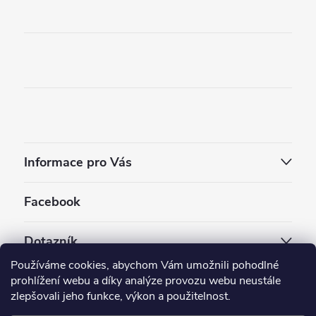
Informace pro Vás
Facebook
Dotazník
Používáme cookies, abychom Vám umožnili pohodlné
Jaký styl vapování vám vyhovuje ?
prohlížení webu a díky analýze provozu webu neustále
zlepšovali jeho funkce, výkon a použitelnost.
Počet hlasů:
3910