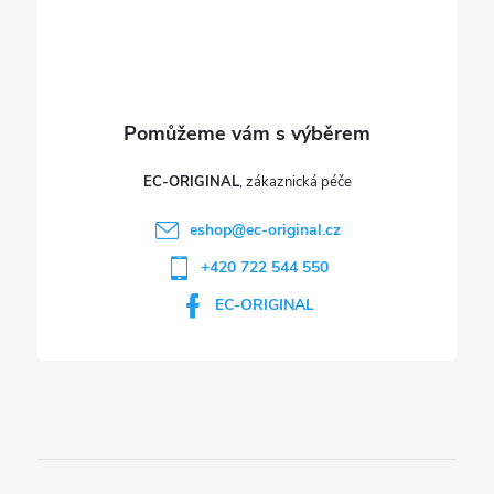
í
k
y
v
ý
p
EC-ORIGINAL
i
eshop
@
ec-original.cz
+420 722 544 550
s
EC-ORIGINAL
u