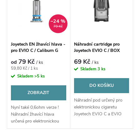
e
p
Abecedně
n
–24 %
i
79 Kč
í
s
Joyetech EN žhavící hlava -
Náhradní cartridge pro
p
pro EVIO C / Caliburn G
Joyetech EVIO C / BOX
p
(2ml)
79 Kč
69 Kč
od
/ ks
/ ks
r
Měrná
59,80 Kč / 1 ks
Skladem
3 ks
r
cena:
Skladem
>5 ks
o
DO KOŠÍKU
o
ZOBRAZIT
d
Náhradní pod určený pro
d
elektronickou cigaretu
Nyní také 0,6ohm verze !
u
Joyetech EVIO C a EVIO
Náhradní žhavící hlava
u
BOX pod
určená pro elektronickou
k
cigaret Joyetech EVIO C. I v
takto malém pod systému si