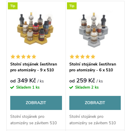
a
V
Tip
Tip
Nejdražší
z
ý
Nejprodávanější
e
p
Abecedně
n
i
í
s
Stolní stojánek šestihran
Stolní stojánek šestihran
p
pro atomizéry - 9 x 510
pro atomizéry - 6 x 510
p
závit
závit
349 Kč
259 Kč
od
od
/ ks
/ ks
r
Skladem
1 ks
Skladem
2 ks
r
o
ZOBRAZIT
ZOBRAZIT
o
d
Stolní stojánek pro
Stolní stojánek pro
d
atomizéry se závitem 510
atomizéry se závitem 510