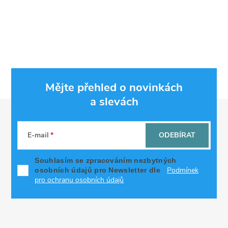
O
v
l
á
Mějte přehled o novinkách
d
a slevách
Z
a
á
c
E-mail
ODEBÍRAT
p
í
Souhlasím se zpracováním nezbytných
Podmínek
osobních údajů pro Newsletter dle
p
a
pro ochranu osobních údajů
r
t
v