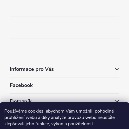
Informace pro Vás
Facebook
Dotazník
Používáme cookies, abychom Vám umožnili pohodlné
Jaký styl vapování vám vyhovuje ?
prohlížení webu a díky analýze provozu webu neustále
zlepšovali jeho funkce, výkon a použitelnost.
Počet hlasů:
3909