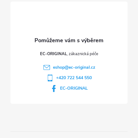
í
k
y
v
ý
p
EC-ORIGINAL
i
eshop
@
ec-original.cz
+420 722 544 550
s
EC-ORIGINAL
u