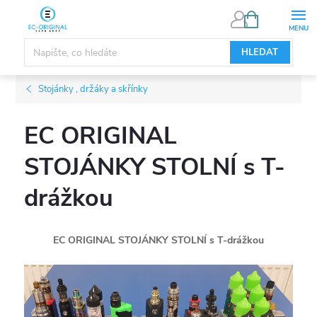
Přejít
NÁKUPNÍ
KOŠÍK
na
obsah
HLEDAT
Stojánky , držáky a skřínky
EC ORIGINAL
STOJÁNKY STOLNÍ s T-
drážkou
EC ORIGINAL STOJÁNKY STOLNÍ s T-drážkou