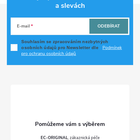
d
a slevách
Z
a
á
c
E-mail
ODEBÍRAT
p
í
Souhlasím se zpracováním nezbytných
Podmínek
osobních údajů pro Newsletter dle
p
a
pro ochranu osobních údajů
r
t
v
í
k
y
v
ý
EC-ORIGINAL