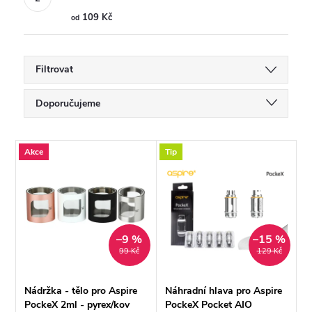
109 Kč
od
Filtrovat
Ř
Doporučujeme
a
Nejlevnější
V
Akce
Tip
Nejdražší
z
ý
Nejprodávanější
e
p
Abecedně
n
–9 %
–15 %
i
99 Kč
129 Kč
í
s
Nádržka - tělo pro Aspire
Náhradní hlava pro Aspire
PockeX 2ml - pyrex/kov
PockeX Pocket AIO