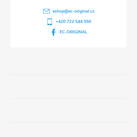
p
i
eshop
@
ec-original.cz
+420 722 544 550
s
EC-ORIGINAL
u