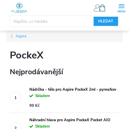
Přejít
NÁKUPNÍ
KOŠÍK
na
obsah
HLEDAT
Aspire
PockeX
Nejprodávanější
Nádržka - tělo pro Aspire PockeX 2ml - pyrex/kov
Skladem
99 Kč
Náhradní hlava pro Aspire PockeX Pocket AIO
Skladem