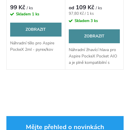
p
p
99 Kč
109 Kč
od
/ ks
/ ks
r
Měrná
97,80 Kč / 1 ks
Skladem
1 ks
r
cena:
Skladem
3 ks
o
ZOBRAZIT
o
ZOBRAZIT
d
Náhradní tělo pro Aspire
d
PockeX 2ml - pyrex/kov
Náhradní žhavící hlava pro
u
Aspire PockeX Pocket AIO
u
a je plně kompatibilní s
k
Aspire Nautilus X a XS
k
t
O
t
v
ů
ů
l
á
Mějte přehled o novinkách