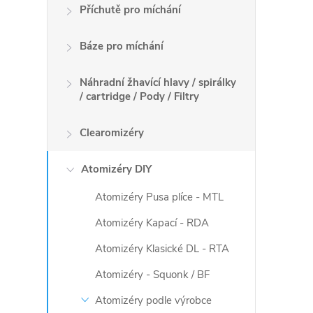
v
Příchutě pro míchání
l
Báze pro míchání
á
Náhradní žhavící hlavy / spirálky
d
/ cartridge / Pody / Filtry
a
Clearomizéry
c
Atomizéry DIY
í
Atomizéry Pusa plíce - MTL
p
Atomizéry Kapací - RDA
r
Atomizéry Klasické DL - RTA
v
Atomizéry - Squonk / BF
k
Atomizéry podle výrobce