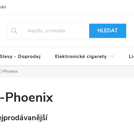
dní podmínky
Ověření věku 18+
Způsoby doručení
Způso
HLEDAT
Slevy - Doprodej
Elektronické cigarety
L
E-Phoenix
-Phoenix
jprodávanější