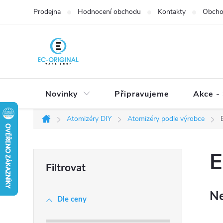
Přejít
Prodejna
Hodnocení obchodu
Kontakty
Obcho
na
obsah
Novinky
Připravujeme
Akce - 
Atomizéry DIY
Atomizéry podle výrobce
Domů
P
E
o
s
Ne
t
Dle ceny
r
a