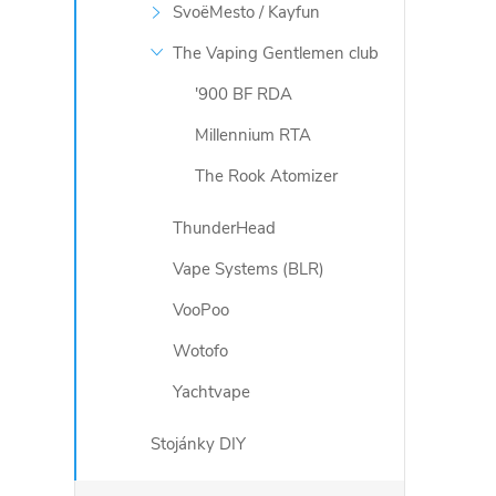
SvoëMesto / Kayfun
The Vaping Gentlemen club
'900 BF RDA
Millennium RTA
The Rook Atomizer
ThunderHead
Vape Systems (BLR)
VooPoo
Wotofo
Yachtvape
Stojánky DIY