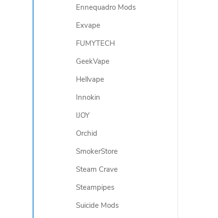
Ennequadro Mods
Exvape
FUMYTECH
GeekVape
Hellvape
Innokin
IJOY
Orchid
SmokerStore
Steam Crave
Steampipes
Suicide Mods