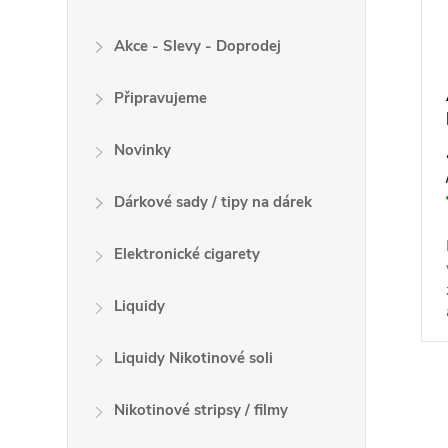
k
o
t
Akce - Slevy - Doprodej
d
ů
u
Připravujeme
k
t
Novinky
ů
Dárkové sady / tipy na dárek
Elektronické cigarety
Liquidy
Liquidy Nikotinové soli
O
Nikotinové stripsy / filmy