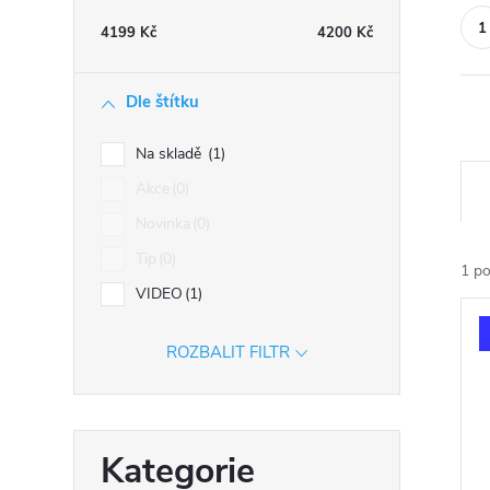
n
4199
Kč
4200
Kč
n
í
Dle štítku
p
a
Na skladě
1
Ř
n
Akce
0
a
e
Novinka
0
z
l
e
Tip
0
1
po
n
VIDEO
1
V
í
ý
p
ROZBALIT FILTR
p
r
i
o
s
d
Přeskočit
p
Kategorie
u
kategorie
r