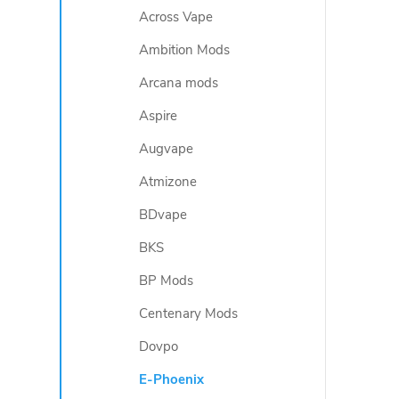
y
Across Vape
v
Ambition Mods
ý
Arcana mods
p
Aspire
i
Augvape
Atmizone
s
BDvape
u
BKS
BP Mods
Centenary Mods
Dovpo
E-Phoenix