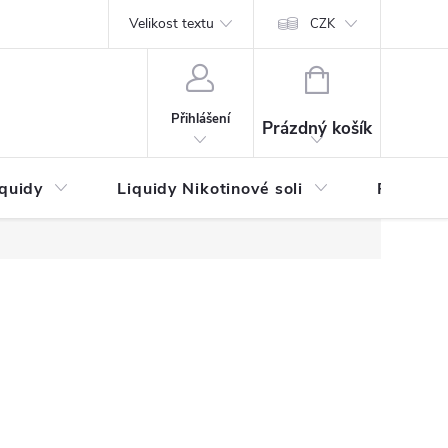
by platby
Reklamační řád
Velikost textu
Vrácení zboží a reklamace
Napi
CZK
NÁKUPNÍ
KOŠÍK
Přihlášení
Prázdný košík
iquidy
Liquidy Nikotinové soli
Příchutě