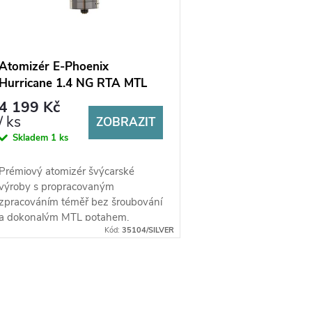
Atomizér E-Phoenix
Hurricane 1.4 NG RTA MTL
24mm
4 199 Kč
/ ks
ZOBRAZIT
Skladem
1 ks
Prémiový atomizér švýcarské
výroby s propracovaným
zpracováním téměř bez šroubování
a dokonalým MTL potahem.
Kód:
35104/SILVER