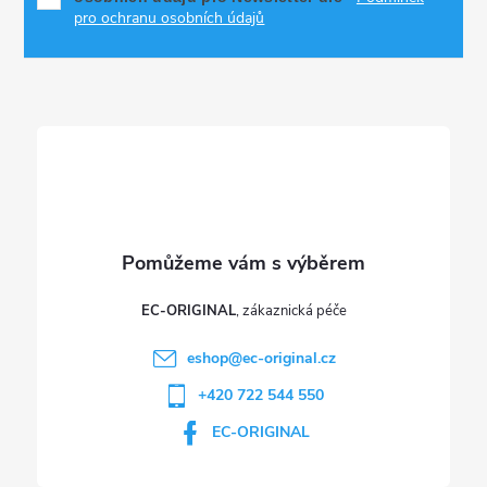
p
a
pro ochranu osobních údajů
r
t
v
í
k
y
v
ý
p
EC-ORIGINAL
i
eshop
@
ec-original.cz
+420 722 544 550
s
EC-ORIGINAL
u