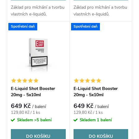
o
d
Základ pro míchání a tvorbu
Základ pro míchání a tvorbu
d
vlastních e-liquidů.
vlastních e-liquidů.
u
u
Spotřební daň
Spotřební daň
k
k
t
t
ů
ů
E-Liquid Shot Booster
E-Liquid Shot Booster
20mg - 5x10ml
20mg - 5x10ml
(VG70/PG30)
(VG50/PG50)
649 Kč
649 Kč
/ balení
/ balení
Měrná
Měrná
129,80 Kč / 1 ks
129,80 Kč / 1 ks
cena:
cena:
Skladem
>5 balení
Skladem
1 balení
DO KOŠÍKU
DO KOŠÍKU