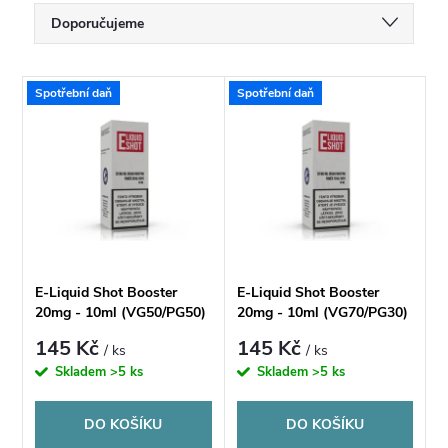
Ř
Doporučujeme
a
Nejlevnější
V
Spotřební daň
Spotřební daň
Nejdražší
z
ý
Nejprodávanější
e
p
Abecedně
n
i
í
s
E-Liquid Shot Booster
E-Liquid Shot Booster
p
20mg - 10ml (VG50/PG50)
20mg - 10ml (VG70/PG30)
p
145 Kč
145 Kč
/ ks
/ ks
r
Skladem
>5 ks
Skladem
>5 ks
r
o
DO KOŠÍKU
DO KOŠÍKU