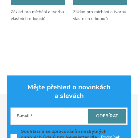
Základ pro míchání a tvorbu
Základ pro míchání a tvorbu
vlastních e-liquidů.
vlastních e-liquidů.
O
v
l
á
Mějte přehled o novinkách
d
a slevách
Z
a
á
c
E-mail
ODEBÍRAT
p
í
Souhlasím se zpracováním nezbytných
Podmínek
osobních údajů pro Newsletter dle