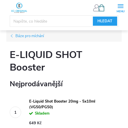
Přejít
NÁKUPNÍ
KOŠÍK
na
obsah
HLEDAT
Báze pro míchání
E-LIQUID SHOT
Booster
Nejprodávanější
E-Liquid Shot Booster 20mg - 5x10ml
(VG50/PG50)
Skladem
649 Kč