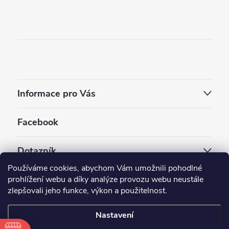
Informace pro Vás
Facebook
Dotazník
Používáme cookies, abychom Vám umožnili pohodlné
Jaký styl vapování vám vyhovuje ?
prohlížení webu a díky analýze provozu webu neustále
zlepšovali jeho funkce, výkon a použitelnost.
Počet hlasů:
3910
Nastavení
Copyright 2026
EC-ORIGINAL
. Všechna práva vyhrazena.