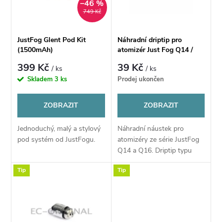
n
–46 %
i
749 Kč
í
s
JustFog Glent Pod Kit
Náhradní driptip pro
p
(1500mAh)
atomizér Just Fog Q14 /
p
Q16 / Q16 Pro
399 Kč
39 Kč
/ ks
/ ks
r
Skladem
3 ks
Prodej ukončen
r
o
ZOBRAZIT
ZOBRAZIT
o
d
Jednoduchý, malý a stylový
Náhradní náustek pro
d
pod systém od JustFogu.
atomizéry ze série JustFog
u
Q14 a Q16. Driptip typu
u
510 každopádně pasuje do
Tip
Tip
každého dalšího atomizéru
k
510.
k
t
t