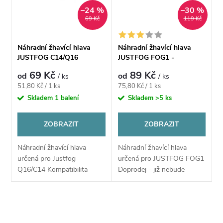
ů
–24 %
–30 %
ů
69 Kč
119 Kč
Náhradní žhavící hlava
Náhradní žhavící hlava
JUSTFOG C14/Q16
JUSTFOG FOG1 -
DOPRODEJ
69 Kč
89 Kč
od
od
/ ks
/ ks
Měrná
Měrná
51,80 Kč / 1 ks
75,80 Kč / 1 ks
cena:
cena:
Skladem
1 balení
Skladem
>5 ks
ZOBRAZIT
ZOBRAZIT
Náhradní žhavící hlava
Náhradní žhavící hlava
určená pro Justfog
určená pro JUSTFOG FOG1
Q16/C14 Kompatibilita
Doprodej - již nebude
- JUSTFOG P16A & P14A &
naskladněno
Q16 & Q14 & S14 & G14 &
C14
O