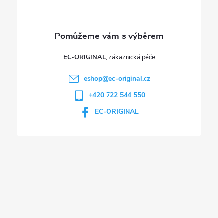
y
v
ý
p
EC-ORIGINAL
i
eshop
@
ec-original.cz
+420 722 544 550
s
EC-ORIGINAL
u