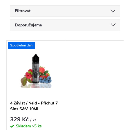
Filtrovat
Ř
Doporučujeme
a
Nejlevnější
V
Spotřební daň
Nejdražší
z
ý
Nejprodávanější
e
p
Abecedně
n
i
í
s
4 Závist / Neid - Příchuť 7
p
Sins S&V 10Ml
p
329 Kč
/ ks
r
Skladem
>5 ks