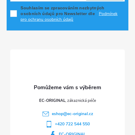
p
í
Souhlasím se zpracováním nezbytných
Podmínek
osobních údajů pro Newsletter dle
p
a
pro ochranu osobních údajů
r
t
v
í
k
y
v
ý
p
EC-ORIGINAL
i
eshop
@
ec-original.cz
+420 722 544 550
s
EC-ORIGINAL