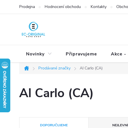
Přejít
Prodejna
Hodnocení obchodu
Kontakty
Obcho
na
obsah
Novinky
Připravujeme
Akce - 
Prodávané značky
Al Carlo (CA)
Domů
Al Carlo (CA)
Ř
DOPORUČUJEME
NEJLEVNĚ