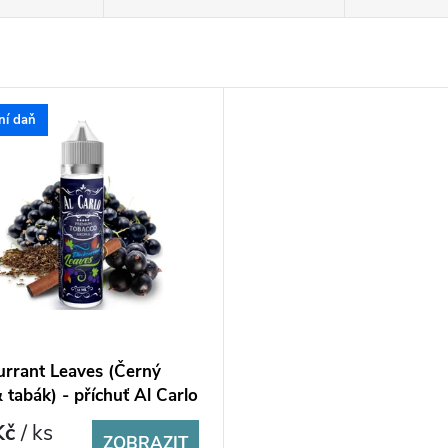
ní daň
urrant Leaves (Černý
 tabák) - příchuť Al Carlo
2ml
Kč
/ ks
ZOBRAZIT