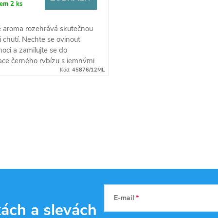
dem
2 ks
 aroma rozehrává skutečnou
 chutí. Nechte se ovinout
oci a zamilujte se do
ce černého rybízu s jemnými
Kód:
45876/12ML
mi listy. Celá příchuť...
E-mail
kách
a slevách