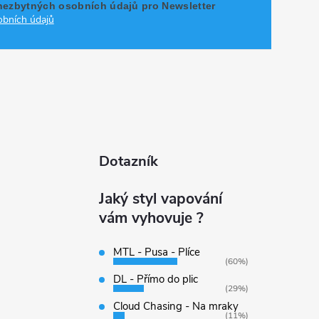
nezbytných osobních údajů pro Newsletter
bních údajů
Dotazník
Jaký styl vapování
vám vyhovuje ?
MTL - Pusa - Plíce
(60%)
DL - Přímo do plic
(29%)
Cloud Chasing - Na mraky
(11%)