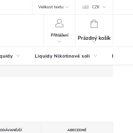
by platby
Reklamační řád
Velikost textu
Vrácení zboží a reklamace
Napi
CZK
NÁKUPNÍ
KOŠÍK
Přihlášení
Prázdný košík
iquidy
Liquidy Nikotinové soli
Příchutě
ODÁVANĚJŠÍ
ABECEDNĚ