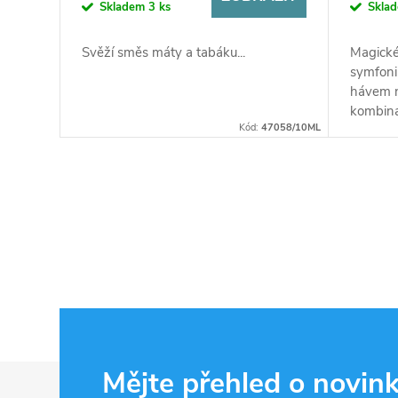
Skladem
3 ks
Skla
Svěží směs máty a tabáku...
Magické
symfonii
hávem n
kombina
Kód:
47058/10ML
tabákový
O
v
l
á
d
Z
Mějte přehled o novin
a
á