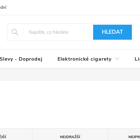
dní podmínky
Ověření věku 18+
Způsoby doručení
Způso
HLEDAT
Slevy - Doprodej
Elektronické cigarety
L
JŠÍ
NEJDRAŽŠÍ
NEJPR