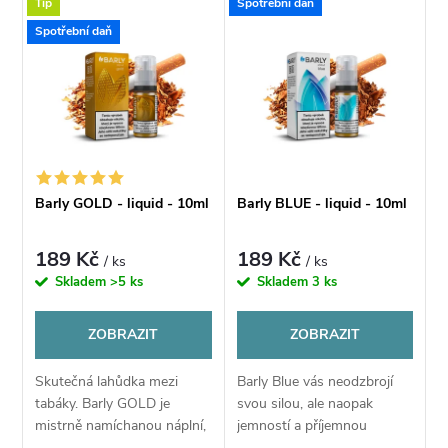
V
Tip
Spotřební daň
Nejdražší
z
Spotřební daň
ý
Nejprodávanější
e
p
Abecedně
n
i
í
s
Barly GOLD - liquid - 10ml
Barly BLUE - liquid - 10ml
p
p
189 Kč
189 Kč
/ ks
/ ks
r
Skladem
>5 ks
Skladem
3 ks
r
o
ZOBRAZIT
ZOBRAZIT
o
d
Skutečná lahůdka mezi
Barly Blue vás neodzbrojí
d
tabáky. Barly GOLD je
svou silou, ale naopak
u
mistrně namíchanou náplní,
jemností a příjemnou
které vládne světlý virginský
tabákovou chutí ideální pro