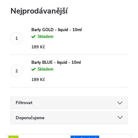
Nejprodávanější
Barly GOLD - liquid - 10ml
Skladem
189 Kč
Barly BLUE - liquid - 10ml
Skladem
189 Kč
Filtrovat
Ř
Doporučujeme
a
Nejlevnější