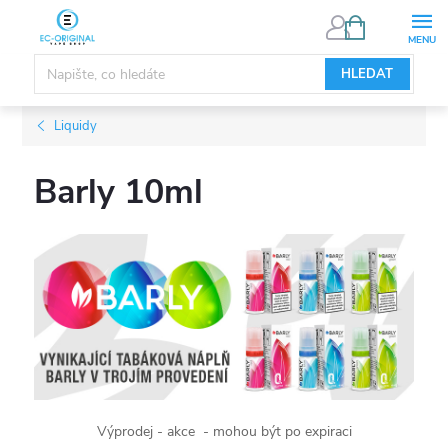
Přejít
NÁKUPNÍ
KOŠÍK
na
obsah
HLEDAT
Liquidy
Barly 10ml
Výprodej - akce - mohou být po expiraci