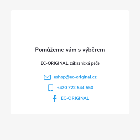
v
í
k
y
v
ý
p
EC-ORIGINAL
i
eshop
@
ec-original.cz
+420 722 544 550
s
EC-ORIGINAL
u