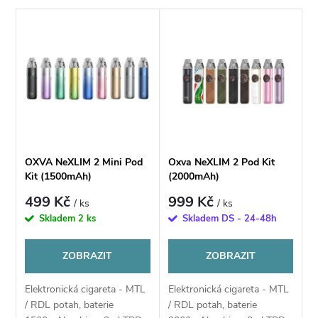
a
V
Nejdražší
z
ý
Nejprodávanější
e
p
Abecedně
n
i
í
s
OXVA NeXLIM 2 Mini Pod
Oxva NeXLIM 2 Pod Kit
p
Kit (1500mAh)
(2000mAh)
p
499 Kč
999 Kč
/ ks
/ ks
r
Skladem
2 ks
Skladem DS - 24-48h
r
o
ZOBRAZIT
ZOBRAZIT
o
d
Elektronická cigareta - MTL
Elektronická cigareta - MTL
d
/ RDL potah, baterie
/ RDL potah, baterie