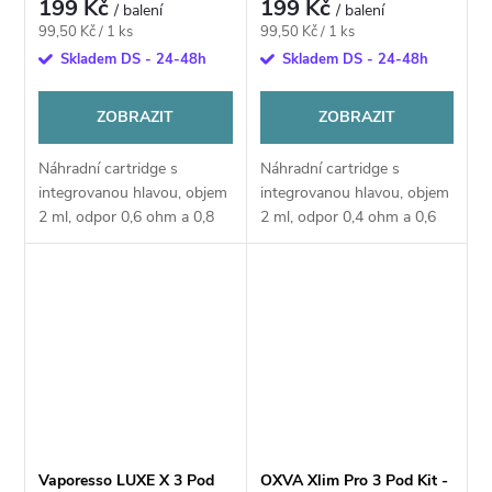
199 Kč
199 Kč
/ balení
/ balení
Měrná
Měrná
99,50 Kč / 1 ks
99,50 Kč / 1 ks
cena:
cena:
Skladem DS - 24-48h
Skladem DS - 24-48h
ZOBRAZIT
ZOBRAZIT
Náhradní cartridge s
Náhradní cartridge s
integrovanou hlavou, objem
integrovanou hlavou, objem
2 ml, odpor 0,6 ohm a 0,8
2 ml, odpor 0,4 ohm a 0,6
ohm, mesh pletivo, spodní
ohm, dual mesh pletivo,
plnění, vhodné pro MTL a
boční plnění, vhodné pro
RDL vaping, 2ks v balení.
RDL a MTL vaping, 2ks v
balení.
Vaporesso LUXE X 3 Pod
OXVA Xlim Pro 3 Pod Kit -