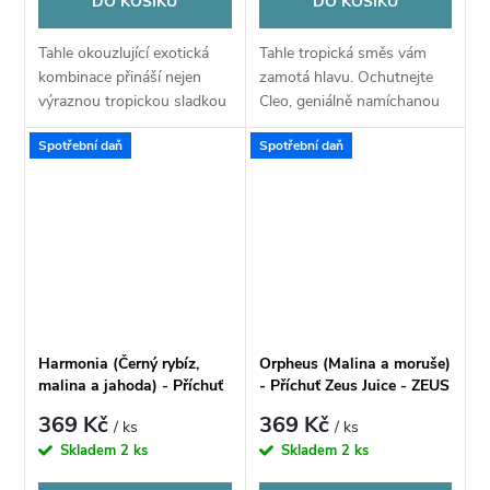
DO KOŠÍKU
DO KOŠÍKU
Tahle okouzlující exotická
Tahle tropická směs vám
kombinace přináší nejen
zamotá hlavu. Ochutnejte
výraznou tropickou sladkou
Cleo, geniálně namíchanou
chuť, ale také mrazivý
směs tropického a
Spotřební daň
Spotřební daň
kopanec. Představte si
exotického ovoce s
plátky čerstvě nakrájeného
dominantní marakujou,
manga protkaného...
guavou a kiwi. Komplexní
tropická...
Harmonia (Černý rybíz,
Orpheus (Malina a moruše)
malina a jahoda) - Příchuť
- Příchuť Zeus Juice - ZEUS
Zeus Juice - ZEUS S&V
S&V 10ml
369 Kč
369 Kč
/ ks
/ ks
10ml
Skladem
2 ks
Skladem
2 ks