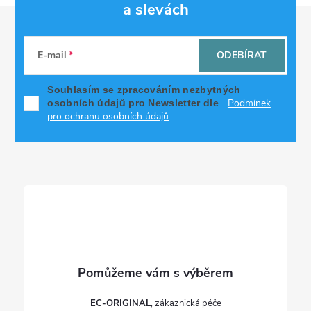
d
a slevách
Z
a
á
c
E-mail
ODEBÍRAT
p
í
Souhlasím se zpracováním nezbytných
Podmínek
osobních údajů pro Newsletter dle
p
a
pro ochranu osobních údajů
r
t
v
í
k
y
v
ý
p
EC-ORIGINAL