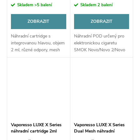
cena:
cena:
Skladem
>5 balení
Skladem
2 balení
ZOBRAZIT
ZOBRAZIT
Náhradní cartridge s
Náhradní POD určený pro
integrovanou hlavou, objem
elektronickou cigaretu
2 ml, různé odpory, mesh
SMOK Novo/Novo 2/Novo
pletivo, boční plnění, vhodné
2X/ NOVO MASTER a
pro DL/RDL/MTL vaping
NOVO Pro. Pod je
plastovou nádobou, která
slouží jako náustek,
obsahuje žhavící...
Vaporesso LUXE X Series
Vaporesso LUXE X Series
náhradní cartridge 2ml
Dual Mesh náhradní
cartridge 2ml