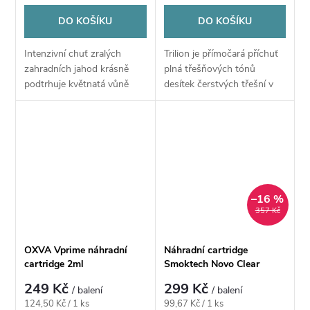
DO KOŠÍKU
DO KOŠÍKU
Intenzivní chuť zralých
Trilion je přímočará příchuť
zahradních jahod krásně
plná třešňových tónů
podtrhuje květnatá vůně
desítek čerstvých třešní v
aromatického ibišku.
jednom jediném celku.
Přivítejte Sito, originální
Sladkost, šťavnatost,
směs jahod, ibišku a
příjemná svěžest a mírná
mrazivé koolady v závěru...
nakyslost v závěru,...
–16 %
357 Kč
OXVA Vprime náhradní
Náhradní cartridge
cartridge 2ml
Smoktech Novo Clear
Meshed 2ml
249 Kč
299 Kč
/ balení
/ balení
Měrná
Měrná
124,50 Kč / 1 ks
99,67 Kč / 1 ks