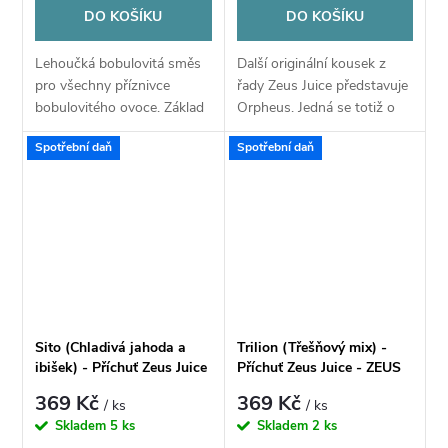
DO KOŠÍKU
DO KOŠÍKU
Lehoučká bobulovitá směs
Další originální kousek z
pro všechny příznivce
řady Zeus Juice představuje
bobulovitého ovoce. Základ
Orpheus. Jedná se totiž o
tvoří sladké jahody, mírně
netradiční kombinaci
Spotřební daň
Spotřební daň
nakyslé maliny a magická
sladkých zralých malin a
chuť tmavého černého
tajemné moruše. Zažijte
rybízu. Dohromady se...
intenzivní...
Sito (Chladivá jahoda a
Trilion (Třešňový mix) -
ibišek) - Příchuť Zeus Juice
Příchuť Zeus Juice - ZEUS
- ZEUS S&V 10ml
S&V 10ml
369 Kč
369 Kč
/ ks
/ ks
Skladem
5 ks
Skladem
2 ks