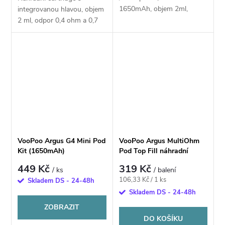
1650mAh, objem 2ml,
integrovanou hlavou, objem
automatické spínání, výkon
2 ml, odpor 0,4 ohm a 0,7
5–35W, tři odpory v jedné
ohm a 1,0ohm, mesh
cartridge (0,4Ω / 0,7Ω /
pletivo, horní plnění, vhodné
1,0Ω), 0,85" barevný...
pro MTL a RDL vaping, 3ks
v balení
VooPoo Argus G4 Mini Pod
VooPoo Argus MultiOhm
Kit (1650mAh)
Pod Top Fill náhradní
cartridge 2ml
449 Kč
319 Kč
/ ks
/ balení
Měrná
106,33 Kč / 1 ks
Skladem DS - 24-48h
cena:
Skladem DS - 24-48h
ZOBRAZIT
DO KOŠÍKU