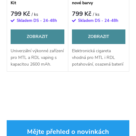
Kit
nové barvy
799 Kč
799 Kč
/ ks
/ ks
Skladem DS - 24-48h
Skladem DS - 24-48h
ZOBRAZIT
ZOBRAZIT
Univerzální výkonné zařízení
Elektronická cigareta
pro MTL a RDL vaping s
vhodná pro MTL i RDL
kapacitou 2600 mAh.
potahování, osazená baterií
Disponuje přehledným
o kapacitě 1500 mAh a
displejem, inteligentní
zásobníkem na 2 ml e-
detekcí odporu, rychlým
liquidu. Umožňuje jak
O
USB-C nabíjením a...
automatické, tak manuální...
v
l
á
Mějte přehled o novinkách