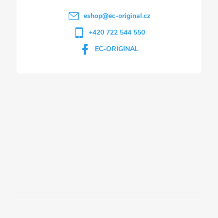
i
eshop
@
ec-original.cz
+420 722 544 550
s
EC-ORIGINAL
u