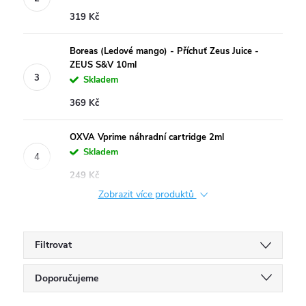
319 Kč
Boreas (Ledové mango) - Příchuť Zeus Juice -
ZEUS S&V 10ml
Skladem
369 Kč
OXVA Vprime náhradní cartridge 2ml
Skladem
249 Kč
Zobrazit více produktů
Filtrovat
Ř
Doporučujeme
Nejlevnější