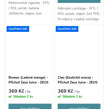
Elektronická cigareta - MTL
/ RDL potah, baterie
Náhradní cartridge - MTL /
1650mAh, objem 2ml,
RDL potah, objem 2ml TPD,
automatické spínání, výkon
tři odpory v jedné cartridge
5–30W, dva odpory v jedné
(0,4Ω / 0,7Ω / 1,0Ω),
Spotřební daň
Spotřební daň
cartridge (0,7Ω / 1,0Ω),
technologie iCOSM CODE
technologie iCOSM...
2.0 a Multi-Core Electrode,
vrchní...
Boreas (Ledové mango) -
Cleo (Exotické ovoce) -
Příchuť Zeus Juice - ZEUS
Příchuť Zeus Juice - ZEUS
S&V 10ml
S&V 10ml
369 Kč
369 Kč
/ ks
/ ks
Skladem
2 ks
Skladem
2 ks