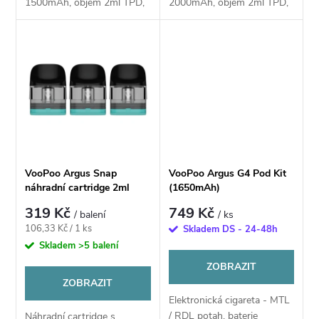
u
1500mAh, objem 2ml TPD,
2000mAh, objem 2ml TPD,
u
automatické spínání, výkon
automatické a manuální
5–30W, Dual Mesh
spínání, výkon 5–40W, Dual
k
technologie UNITECH 3.0,
Mesh technologie UNITECH
k
dotykové přepínání režimů...
3.0, Super Pulse...
t
t
ů
ů
VooPoo Argus Snap
VooPoo Argus G4 Pod Kit
náhradní cartridge 2ml
(1650mAh)
319 Kč
749 Kč
/ balení
/ ks
Měrná
106,33 Kč / 1 ks
Skladem DS - 24-48h
cena:
Skladem
>5 balení
ZOBRAZIT
ZOBRAZIT
Elektronická cigareta - MTL
/ RDL potah, baterie
Náhradní cartridge s