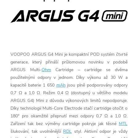
VOOPOO ARGUS G4 Mini je kompaktní POD systém čtvrté
generace, který přináší průlomovou novinku v podobě
ARGUS Multi-
Ohm
Cartridge – cartridge se dvěma
použitelnými odpory v jednom. Díky výkonu až 30 W a
kapacitě baterie 1 650
mAh
jsou plně podporovány odpory
0,7 Ω a 1,0 Ω. Režim 0,4 Ω (dostupný u většího modelu
ARGUS G4) Mini z důvodu výkonových limitů nepodporuje.
Díky technologii Multi-Core Electrode stačí cartridge otočit o
180° pro okamžité přepnutí mezi odpory 0,7 Ω a 1,0 Ω.
Zařízení tak bez výměny cartridge pokryje jak těsné
MTL
šlukování, tak uvolněnější
RDL
styl. Aktivní odpor je vždy