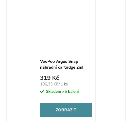
VooPoo Argus Snap
náhradní cartridge 2ml
319 Kč
Měrná
106,33 Kč / 1 ks
cena:
Skladem
>5 balení
ZOBRAZIT