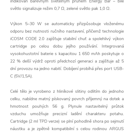
indikován barevným světelným pruhem Energy Bar – bílé
světlo signalizuje režim 0,7 Ω, zelené světlo pak 1,0 Ω.
Výkon 5–30 W se automaticky přizpůsobuje vloženému
odporu bez nutnosti ručního nastavení, přičemž technologie
iCOSM CODE 2.0 zajišťuje stabilní chuť a spolehlivý výkon
cartridge po celou dobu jejího používání. Integrovaná
vysokohustotní baterie s kapacitou 1 650 mAh poskytuje o
22 % delší výdrž oproti předchozí generaci a zajišťuje až 5
dní provozu na jedno nabití. Dobíjení probíhá přes port USB-
C (5V/1,5A).
Celé tělo je vyrobeno z hliníkové slitiny odlitím do jednoho
celku, nabídne matný pískovaný povrch příjemný na dotek a
hmotnost pouhých 56 g. Plynule nastavitelný průtok
vzduchu umožňuje precizní ladění charakteru potahu.
Cartridge (2 ml TPD verze) se plní pohodlně shora po sejmutí
náustku a je zpětně kompatibilní s celou rodinou ARGUS