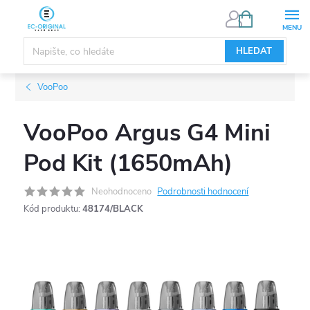
Přejít
NÁKUPNÍ
KOŠÍK
na
obsah
HLEDAT
VooPoo
VooPoo Argus G4 Mini
Pod Kit (1650mAh)
Neohodnoceno
Podrobnosti hodnocení
Kód produktu:
48174/BLACK