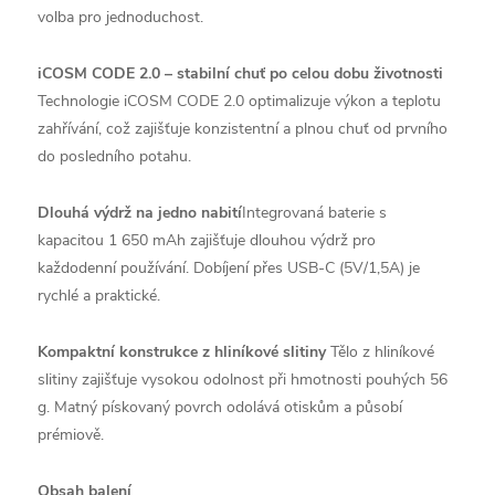
volba pro jednoduchost.
iCOSM CODE 2.0 – stabilní chuť po celou dobu životnosti
Technologie iCOSM CODE 2.0 optimalizuje výkon a teplotu
zahřívání, což zajišťuje konzistentní a plnou chuť od prvního
do posledního potahu.
Dlouhá výdrž na jedno nabití
Integrovaná baterie s
kapacitou 1 650 mAh zajišťuje dlouhou výdrž pro
každodenní používání. Dobíjení přes USB-C (5V/1,5A) je
rychlé a praktické.
Kompaktní konstrukce z hliníkové slitiny
Tělo z hliníkové
slitiny zajišťuje vysokou odolnost při hmotnosti pouhých 56
g. Matný pískovaný povrch odolává otiskům a působí
prémiově.
Obsah balení