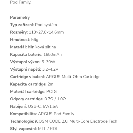
Pod Family.
Parametry
Typ zařízení:
Pod systém
Rozměry:
113×27.6×14.6mm
Hmotnost:
56g
Materiál:
hliníková slitina
Kapacita baterie:
1650mAh
Výstupní výkon:
5–30W
Výstupní napětí:
3.2–4.2V
Cartridge v balení:
ARGUS Multi-Ohm Cartridge
Kapacita cartridge:
2ml
Materiál cartridge:
PCTG
Odpory cartridge:
0.7Ω / 1.0Ω
Nabíjení:
USB-C, 5V/1.5A
Kompatibilita:
ARGUS Pod Family
Technologie:
iCOSM CODE 2.0, Multi-Core Electrode Tech
Styl vapování:
MTL / RDL