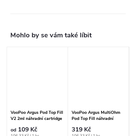
VooPoo Argus Pod Top Fill
VooPoo Argus MultiOhm
V2 2ml náhradní cartridge
Pod Top Fill náhradní
cartridge 2ml
109 Kč
319 Kč
od
Měrná
Měrná
106,33 Kč / 1 ks
106,33 Kč / 1 ks