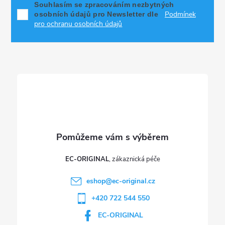
p
Souhlasím se zpracováním nezbytných
Podmínek
osobních údajů pro Newsletter dle
a
pro ochranu osobních údajů
t
í
EC-ORIGINAL
eshop
@
ec-original.cz
+420 722 544 550
EC-ORIGINAL