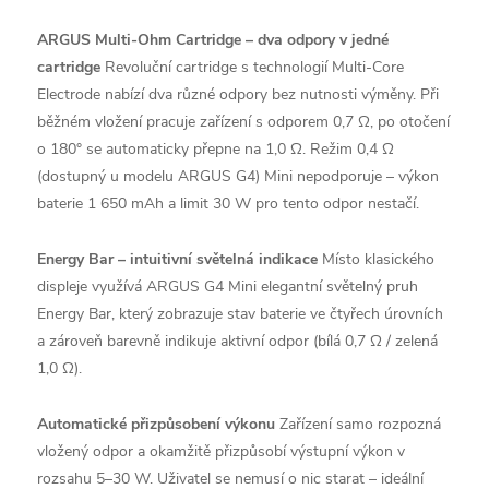
ARGUS Multi-Ohm Cartridge – dva odpory v jedné
cartridge
Revoluční cartridge s technologií Multi-Core
Electrode nabízí dva různé odpory bez nutnosti výměny. Při
běžném vložení pracuje zařízení s odporem 0,7 Ω, po otočení
o 180° se automaticky přepne na 1,0 Ω. Režim 0,4 Ω
(dostupný u modelu ARGUS G4) Mini nepodporuje – výkon
baterie 1 650 mAh a limit 30 W pro tento odpor nestačí.
Energy Bar – intuitivní světelná indikace
Místo klasického
displeje využívá ARGUS G4 Mini elegantní světelný pruh
Energy Bar, který zobrazuje stav baterie ve čtyřech úrovních
a zároveň barevně indikuje aktivní odpor (bílá 0,7 Ω / zelená
1,0 Ω).
Automatické přizpůsobení výkonu
Zařízení samo rozpozná
vložený odpor a okamžitě přizpůsobí výstupní výkon v
rozsahu 5–30 W. Uživatel se nemusí o nic starat – ideální