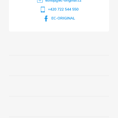
eshop
@
ec-original.cz
+420 722 544 550
EC-ORIGINAL