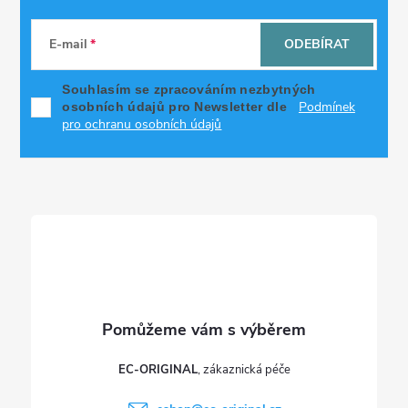
Z
á
E-mail
ODEBÍRAT
p
Souhlasím se zpracováním nezbytných
Podmínek
osobních údajů pro Newsletter dle
a
pro ochranu osobních údajů
t
í
EC-ORIGINAL