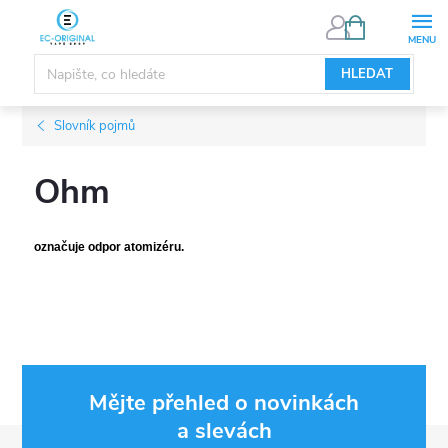
Přejít
NÁKUPNÍ
KOŠÍK
na
obsah
HLEDAT
Slovník pojmů
Ohm
označuje odpor atomizéru.
Mějte přehled o novinkách
a slevách