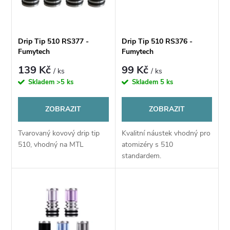
n
i
í
s
Drip Tip 510 RS377 -
Drip Tip 510 RS376 -
p
Fumytech
Fumytech
p
139 Kč
99 Kč
/ ks
/ ks
r
Skladem
>5 ks
Skladem
5 ks
r
o
ZOBRAZIT
ZOBRAZIT
o
d
Tvarovaný kovový drip tip
Kvalitní náustek vhodný pro
d
510, vhodný na MTL
atomizéry s 510
u
standardem.
u
k
k
t
t