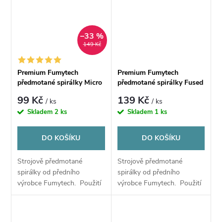
–33 %
149 Kč
Premium Fumytech
Premium Fumytech
předmotané spirálky Micro
předmotané spirálky Fused
Fused Clapton MTL Ni80
Clapton Ni80
99 Kč
139 Kč
/ ks
/ ks
30*2+42GA 0.88Ω - 10ks
28GA*2+38GA 0.50Ω -
Skladem
2 ks
Skladem
1 ks
10ks
DO KOŠÍKU
DO KOŠÍKU
Strojově předmotané
Strojově předmotané
spirálky od předního
spirálky od předního
výrobce Fumytech. Použití
výrobce Fumytech. Použití
MTL
volné MTL / RDL