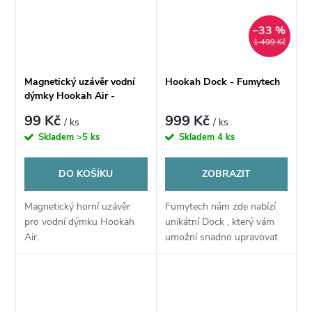
–33 %
1 499 Kč
Magnetický uzávěr vodní
Hookah Dock - Fumytech
dýmky Hookah Air -
Fumytech
99 Kč
999 Kč
/ ks
/ ks
Skladem
>5 ks
Skladem
4 ks
DO KOŠÍKU
ZOBRAZIT
Magnetický horní uzávěr
Fumytech nám zde nabízí
pro vodní dýmku Hookah
unikátní Dock , který vám
Air.
umožní snadno upravovat
vaše chutě díky Hookah Air
.Proměňte svou vodní
dýmku ve skutečnou vodní
dýmku jednoduše tak,...