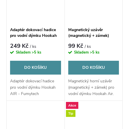
Adaptér dokovací hadice
Magnetický uzávěr
pro vodní dýmku Hookah
(magnetický + zámek)
AIR - Fumytech
vodní dýmky Hookah Air -
249 Kč
99 Kč
/ ks
/ ks
Fumytech
Skladem
>5 ks
Skladem
>5 ks
DO KOŠÍKU
DO KOŠÍKU
Adaptér dokovací hadice
Magnetický horní uzávěr
pro vodní dýmku Hookah
(magnetický + zámek) pro
AIR - Fumytech
vodní dýmku Hookah Air.
Akce
Tip