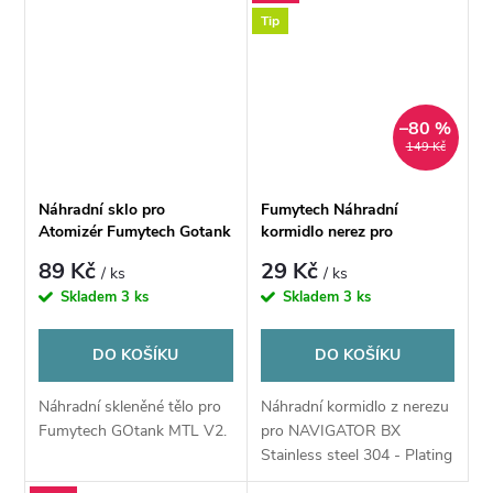
Tip
–80 %
149 Kč
Náhradní sklo pro
Fumytech Náhradní
Atomizér Fumytech Gotank
kormidlo nerez pro
MTL V2
NAVIGATOR BX
89 Kč
29 Kč
/ ks
/ ks
Skladem
3 ks
Skladem
3 ks
DO KOŠÍKU
DO KOŠÍKU
Náhradní skleněné tělo pro
Náhradní kormidlo z nerezu
Fumytech GOtank MTL V2.
pro NAVIGATOR BX
Stainless steel 304 - Plating
gold 24k