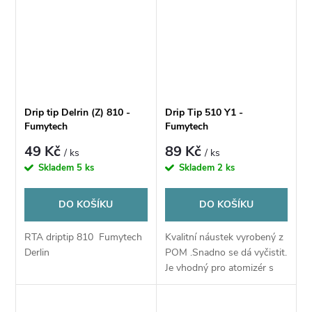
Drip tip Delrin (Z) 810 -
Drip Tip 510 Y1 -
Fumytech
Fumytech
49 Kč
89 Kč
/ ks
/ ks
Skladem
5 ks
Skladem
2 ks
DO KOŠÍKU
DO KOŠÍKU
RTA driptip 810 Fumytech
Kvalitní náustek vyrobený z
Derlin
POM .Snadno se dá vyčistit.
Je vhodný pro atomizér s
510 standardem. Vhodný
pro MTL