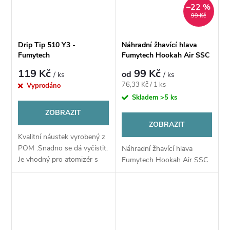
–22 %
99 Kč
Drip Tip 510 Y3 -
Náhradní žhavící hlava
Fumytech
Fumytech Hookah Air SSC
119 Kč
99 Kč
od
/ ks
/ ks
Měrná
76,33 Kč / 1 ks
Vyprodáno
cena:
Skladem
>5 ks
ZOBRAZIT
ZOBRAZIT
Kvalitní náustek vyrobený z
POM .Snadno se dá vyčistit.
Náhradní žhavící hlava
Je vhodný pro atomizér s
Fumytech Hookah Air SSC
510 standardem. Vhodný
pro MTL