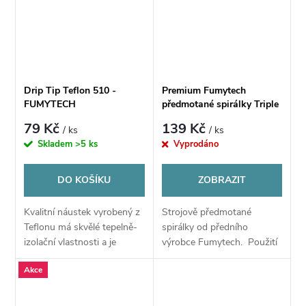
Drip Tip Teflon 510 -
Premium Fumytech
FUMYTECH
předmotané spirálky Triple
Fused Clapton Ni80
79 Kč
139 Kč
/ ks
/ ks
28*3+38GA 0.30Ω - 10ks
Skladem
>5 ks
Vyprodáno
DO KOŠÍKU
ZOBRAZIT
Kvalitní náustek vyrobený z
Strojově předmotané
Teflonu má skvělé tepelně-
spirálky od předního
izolační vlastnosti a je
výrobce Fumytech. Použití
příjemný do úst. Snadno se
pro DL
Akce
dá vyčistit. Je vhodný pro
atomizér s 510 standardem.