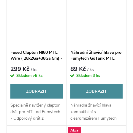
Fused Clapton NI80 MTL
Náhradní žhavící hlava pro
Wire ( 28x2Ga+38Ga 5m) -
Fumytech GoTank MTL
Fumytech
299 Kč
89 Kč
/ ks
/ ks
Skladem
>5 ks
Skladem
3 ks
ZOBRAZIT
ZOBRAZIT
Speciálně navržený clapton
Náhradní žhavící hlava
drát pro MTL od Fumytech
kompatibilní s
- Odporový drát z
clearomizérem Fumytech
Nichromu v provedení fused
GOTank MTL.
Akce
clapton.