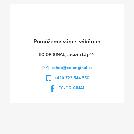
í
k
y
v
ý
p
EC-ORIGINAL
i
eshop
@
ec-original.cz
+420 722 544 550
s
EC-ORIGINAL
u