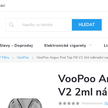
dní podmínky
Ověření věku 18+
Způsoby doručení
Způso
HLEDAT
Slevy - Doprodej
Elektronické cigarety
L
 Filtry
VooPoo
VooPoo Argus Pod Top Fill V2 2ml náhradní ca
VooPoo Ar
V2 2ml ná
Neohodnoceno
Po