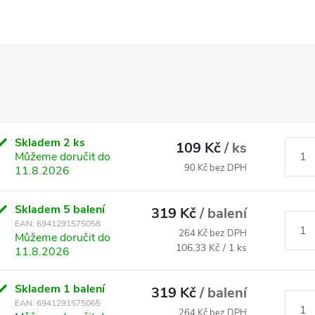
Skladem
2 ks
109 Kč
/ ks
Můžeme doručit do
90 Kč bez DPH
11.8.2026
Skladem
5 balení
319 Kč
/ balení
EAN:
6941291575058
264 Kč bez DPH
Můžeme doručit do
Měrná
106,33 Kč / 1 ks
11.8.2026
cena:
Skladem
1 balení
319 Kč
/ balení
EAN:
6941291575065
264 Kč bez DPH