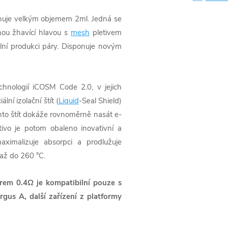
onuje velkým objemem 2ml. Jedná se
nou žhavící hlavou s
mesh
pletivem
lní produkci páry. Disponuje novým
chnologií iCOSM Code 2.0, v jejich
ní izolační štít (
Liquid
-Seal Shield)
nto štít dokáže rovnoměrně nasát e-
ivo je potom obaleno inovativní a
ximalizuje absorpci a prodlužuje
 až do 260 °C.
rem 0.4Ω je kompatibilní pouze s
us A, další zařízení z platformy