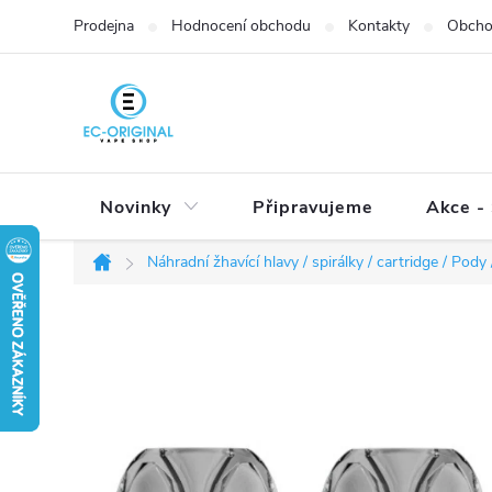
Přejít
Prodejna
Hodnocení obchodu
Kontakty
Obcho
na
obsah
Novinky
Připravujeme
Akce - 
Náhradní žhavící hlavy / spirálky / cartridge / Pody /
Domů