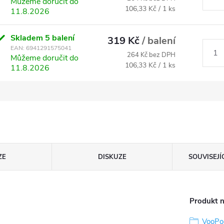
Můžeme doručit do
Měrná
106,33 Kč / 1 ks
11.8.2026
cena:
Skladem
5 balení
319 Kč
/ balení
EAN:
6941291575041
264 Kč bez DPH
Můžeme doručit do
Měrná
106,33 Kč / 1 ks
11.8.2026
cena:
ZE
DISKUZE
SOUVISEJÍ
Produkt n
VooPo