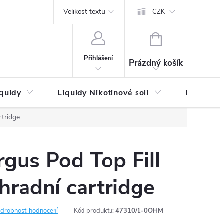
by platby
Reklamační řád
Velikost textu
Vrácení zboží a reklamace
Napi
CZK
NÁKUPNÍ
KOŠÍK
Přihlášení
Prázdný košík
iquidy
Liquidy Nikotinové soli
Příchutě
rtridge
gus Pod Top Fill
hradní cartridge
drobnosti hodnocení
Kód produktu:
47310/1-0OHM