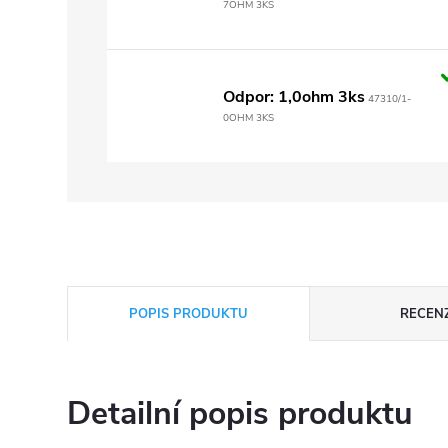
7OHM 3KS
Odpor: 1,0ohm 3ks
47310/1-
0OHM 3KS
POPIS PRODUKTU
RECEN
Detailní popis produktu