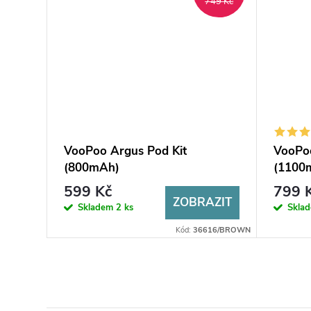
749 Kč
VooPoo Argus Pod Kit
VooPoo
(800mAh)
(1100
599 Kč
799 
ZOBRAZIT
Skladem
2 ks
Skla
Kód:
36616/BROWN