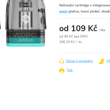
Náhradní cartridge s integrovan
mesh
pletivo, horní plnění, vho
od
109 Kč
/ ks
od
90 Kč
bez DPH
Měrná
106,33 Kč / ks
cena:
Dotaz k produktu
Hl
Tisk