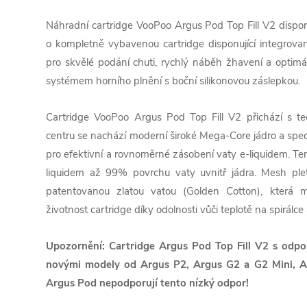
Náhradní cartridge VooPoo Argus Pod Top Fill V2 disp
o kompletně vybavenou cartridge disponující integrova
pro skvělé podání chuti, rychlý náběh žhavení a optimá
systémem horního plnění s boční silikonovou záslepkou.
Cartridge VooPoo Argus Pod Top Fill V2 přichází s te
centru se nachází moderní široké Mega-Core jádro a speciál
pro efektivní a rovnoměrné zásobení vaty e-liquidem. Te
liquidem až 99% povrchu vaty uvnitř jádra. Mesh plet
patentovanou zlatou vatou (Golden Cotton), která ma
životnost cartridge díky odolnosti vůči teplotě na spirálce
Upozornění: Cartridge Argus Pod Top Fill V2 s odpo
novými modely od Argus P2, Argus G2 a G2 Mini, Arg
Argus Pod nepodporují tento nízký odpor!