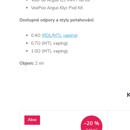
VooPoo Argus Klyc Pod Kit
Dostupné odpory a styly potahování:
0.4Ω (
RDL
/
MTL
vaping
)
0.7Ω (MTL vaping)
1.0Ω (MTL vaping)
Objem:
2
ml
K
Akce
–20 %