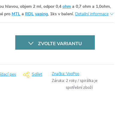
ou hlavou, objem 2 ml, odpor 0,4
ohm
a 0,7 ohm a 1,0ohm,
dné pro
MTL
a
RDL
vaping
, 1ks v balení.
Detailní informace
ZVOLTE VARIANTU
Značka:
VooPoo
ídací pes
Sdílet
Záruka
:
2 roky / spirálka je
spotřební zboží