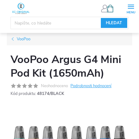
Přejít
NÁKUPNÍ
KOŠÍK
na
obsah
HLEDAT
VooPoo
VooPoo Argus G4 Mini
Pod Kit (1650mAh)
Neohodnoceno
Podrobnosti hodnocení
Kód produktu:
48174/BLACK