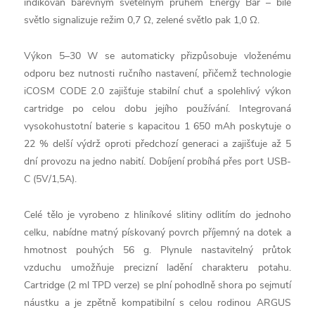
indikován barevným světelným pruhem Energy Bar – bílé
světlo signalizuje režim 0,7 Ω, zelené světlo pak 1,0 Ω.
Výkon 5–30 W se automaticky přizpůsobuje vloženému
odporu bez nutnosti ručního nastavení, přičemž technologie
iCOSM CODE 2.0 zajišťuje stabilní chuť a spolehlivý výkon
cartridge po celou dobu jejího používání. Integrovaná
vysokohustotní baterie s kapacitou 1 650 mAh poskytuje o
22 % delší výdrž oproti předchozí generaci a zajišťuje až 5
dní provozu na jedno nabití. Dobíjení probíhá přes port USB-
C (5V/1,5A).
Celé tělo je vyrobeno z hliníkové slitiny odlitím do jednoho
celku, nabídne matný pískovaný povrch příjemný na dotek a
hmotnost pouhých 56 g. Plynule nastavitelný průtok
vzduchu umožňuje precizní ladění charakteru potahu.
Cartridge (2 ml TPD verze) se plní pohodlně shora po sejmutí
náustku a je zpětně kompatibilní s celou rodinou ARGUS