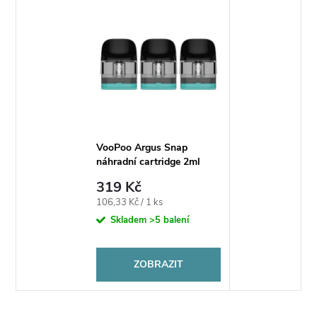
VooPoo Argus Snap
náhradní cartridge 2ml
319 Kč
Měrná
106,33 Kč / 1 ks
cena:
Skladem
>5 balení
ZOBRAZIT