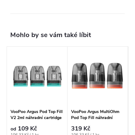
VooPoo Argus Pod Top Fill
VooPoo Argus MultiOhm
V2 2ml náhradní cartridge
Pod Top Fill náhradní
cartridge 2ml
109 Kč
319 Kč
od
Měrná
Měrná
106,33 Kč / 1 ks
106,33 Kč / 1 ks