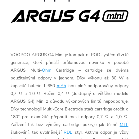
VOOPOO ARGUS G4 Mini je kompaktní POD systém čtvrté
generace, který přináší průlomovou novinku v podobě
ARGUS Multi-
Ohm
Cartridge – cartridge se dvěma
použitelnými odpory v jednom. Díky výkonu až 30 W a
kapacitě baterie 1 650
mAh
jsou plně podporovány odpory
0,7 Ω a 1,0 Ω. Režim 0,4 Ω (dostupný u většího modelu
ARGUS G4) Mini z důvodu výkonových limitů nepodporuje.
Díky technologii Multi-Core Electrode stačí cartridge otočit o
180° pro okamžité přepnutí mezi odpory 0,7 Ω a 1,0 Ω.
Zařízení tak bez výměny cartridge pokryje jak těsné
MTL
šlukování, tak uvolněnější
RDL
styl. Aktivní odpor je vždy