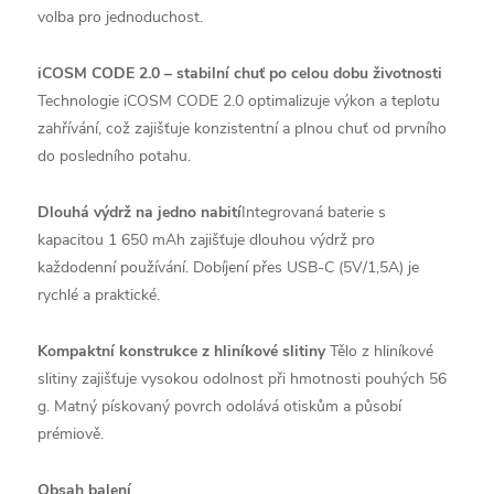
volba pro jednoduchost.
iCOSM CODE 2.0 – stabilní chuť po celou dobu životnosti
Technologie iCOSM CODE 2.0 optimalizuje výkon a teplotu
zahřívání, což zajišťuje konzistentní a plnou chuť od prvního
do posledního potahu.
Dlouhá výdrž na jedno nabití
Integrovaná baterie s
kapacitou 1 650 mAh zajišťuje dlouhou výdrž pro
každodenní používání. Dobíjení přes USB-C (5V/1,5A) je
rychlé a praktické.
Kompaktní konstrukce z hliníkové slitiny
Tělo z hliníkové
slitiny zajišťuje vysokou odolnost při hmotnosti pouhých 56
g. Matný pískovaný povrch odolává otiskům a působí
prémiově.
Obsah balení