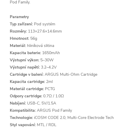
Pod Family.
Parametry
Typ zařízení:
Pod systém
Rozměry:
113×27.6×14.6mm
Hmotnost:
56g
Materiál:
hliníková slitina
Kapacita baterie:
1650mAh
Výstupní výkon:
5–30W
Výstupní napětí:
3.2–4.2V
Cartridge v balení:
ARGUS Multi-Ohm Cartridge
Kapacita cartridge:
2ml
Materiál cartridge:
PCTG
Odpory cartridge:
0.7Ω / 1.0Ω
Nabíjení:
USB-C, 5V/1.5A
Kompatibilita:
ARGUS Pod Family
Technologie:
iCOSM CODE 2.0, Multi-Core Electrode Tech
Styl vapování:
MTL / RDL