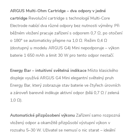
ARGUS Multi-Ohm Cartridge – dva odpory v jedné
cartridge
Revoluční cartridge s technologií Multi-Core
Electrode nabízí dva různé odpory bez nutnosti výměny. Při
běžném vložení pracuje zařízení s odporem 0,7 Ω, po otočení
o 180° se automaticky přepne na 1,0 Ω. Režim 0,4 Ω
(dostupný u modelu ARGUS G4) Mini nepodporuje – výkon
baterie 1 650 mAh a limit 30 W pro tento odpor nestačí.
Energy Bar – intuitivní světelná indikace
Místo klasického
displeje využívá ARGUS G4 Mini elegantní světelný pruh
Energy Bar, který zobrazuje stav baterie ve čtyřech úrovních
a zároveň barevně indikuje aktivní odpor (bílá 0,7 Ω / zelená
1,0 Ω).
Automatické přizpůsobení výkonu
Zařízení samo rozpozná
vložený odpor a okamžitě přizpůsobí výstupní výkon v
rozsahu 5–30 W. Uživatel se nemusí o nic starat – ideální