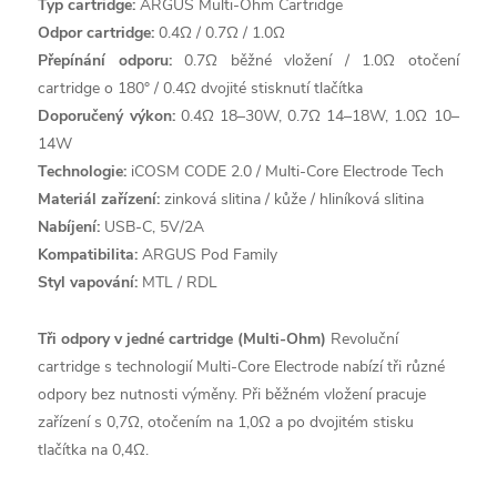
Typ cartridge:
ARGUS Multi-Ohm Cartridge
Odpor cartridge:
0.4Ω / 0.7Ω / 1.0Ω
Přepínání odporu:
0.7Ω běžné vložení / 1.0Ω otočení
cartridge o 180° / 0.4Ω dvojité stisknutí tlačítka
Doporučený výkon:
0.4Ω 18–30W, 0.7Ω 14–18W, 1.0Ω 10–
14W
Technologie:
iCOSM CODE 2.0 / Multi-Core Electrode Tech
Materiál zařízení:
zinková slitina / kůže / hliníková slitina
Nabíjení:
USB-C, 5V/2A
Kompatibilita:
ARGUS Pod Family
Styl vapování:
MTL / RDL
Tři odpory v jedné cartridge (Multi-Ohm)
Revoluční
cartridge s technologií Multi-Core Electrode nabízí tři různé
odpory bez nutnosti výměny. Při běžném vložení pracuje
zařízení s 0,7Ω, otočením na 1,0Ω a po dvojitém stisku
tlačítka na 0,4Ω.