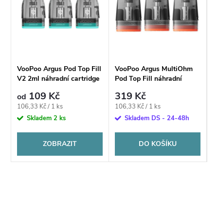
VooPoo Argus Pod Top Fill
VooPoo Argus MultiOhm
V2 2ml náhradní cartridge
Pod Top Fill náhradní
cartridge 2ml
109 Kč
319 Kč
od
Měrná
Měrná
106,33 Kč / 1 ks
106,33 Kč / 1 ks
cena:
cena:
Skladem
2 ks
Skladem DS - 24-48h
ZOBRAZIT
DO KOŠÍKU