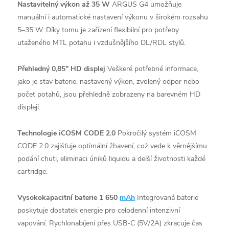
Nastavitelný výkon až 35 W
ARGUS G4 umožňuje
manuální i automatické nastavení výkonu v širokém rozsahu
5–35 W. Díky tomu je zařízení flexibilní pro potřeby
utaženého MTL potahu i vzdušnějšího DL/RDL stylů.
Přehledný 0,85" HD displej
Veškeré potřebné informace,
jako je stav baterie, nastavený výkon, zvolený odpor nebo
počet potahů, jsou přehledně zobrazeny na barevném HD
displeji.
Technologie iCOSM CODE 2.0
Pokročilý systém iCOSM
CODE 2.0 zajišťuje optimální žhavení, což vede k věrnějšímu
podání chuti, eliminaci úniků liquidu a delší životnosti každé
cartridge.
Vysokokapacitní baterie 1 650
mAh
Integrovaná baterie
poskytuje dostatek energie pro celodenní intenzivní
vapování. Rychlonabíjení přes USB-C (5V/2A) zkracuje čas