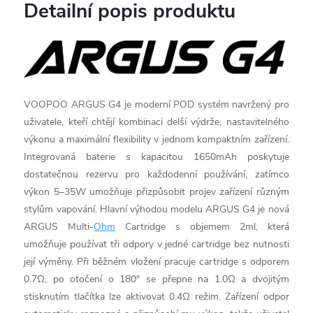
Detailní popis produktu
VOOPOO ARGUS G4 je moderní POD systém navržený pro
uživatele, kteří chtějí kombinaci delší výdrže, nastavitelného
výkonu a maximální flexibility v jednom kompaktním zařízení.
Integrovaná baterie s kapacitou 1650mAh poskytuje
dostatečnou rezervu pro každodenní používání, zatímco
výkon 5–35W umožňuje přizpůsobit projev zařízení různým
stylům vapování. Hlavní výhodou modelu ARGUS G4 je nová
ARGUS Multi-
Ohm
Cartridge s objemem 2ml, která
umožňuje používat tři odpory v jedné cartridge bez nutnosti
její výměny. Při běžném vložení pracuje cartridge s odporem
0.7Ω, po otočení o 180° se přepne na 1.0Ω a dvojitým
stisknutím tlačítka lze aktivovat 0.4Ω režim. Zařízení odpor