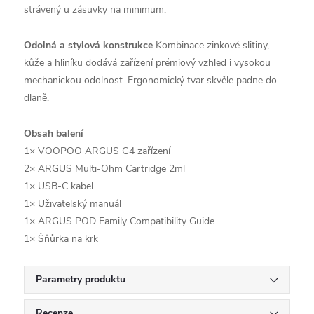
strávený u zásuvky na minimum.
Odolná a stylová konstrukce
Kombinace zinkové slitiny,
kůže a hliníku dodává zařízení prémiový vzhled i vysokou
mechanickou odolnost. Ergonomický tvar skvěle padne do
dlaně.
Obsah balení
1× VOOPOO ARGUS G4 zařízení
2× ARGUS Multi-Ohm Cartridge 2ml
1× USB-C kabel
1× Uživatelský manuál
1× ARGUS POD Family Compatibility Guide
1× Šňůrka na krk
Parametry produktu
Recenze