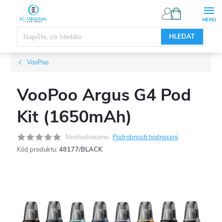
Přejít
NÁKUPNÍ
KOŠÍK
na
obsah
HLEDAT
VooPoo
VooPoo Argus G4 Pod
Kit (1650mAh)
Neohodnoceno
Podrobnosti hodnocení
Kód produktu:
48177/BLACK