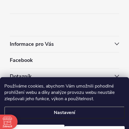
Informace pro Vás
Facebook
Dotazník
Používáme cookies, abychom Vám umožnili pohodlné
Jaký styl vapování vám vyhovuje ?
prohlížení webu a díky analýze provozu webu neustále
zlepšovali jeho funkce, výkon a použitelnost.
Počet hlasů:
3910
Nastavení
Copyright 2026
EC-ORIGINAL
. Všechna práva vyhrazena.
Upravit nastavení cookies
Zobrazit