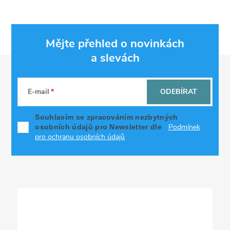
Mějte přehled o novinkách
a slevách
Z
á
E-mail
ODEBÍRAT
p
Souhlasím se zpracováním nezbytných
Podmínek
osobních údajů pro Newsletter dle
a
pro ochranu osobních údajů
t
í