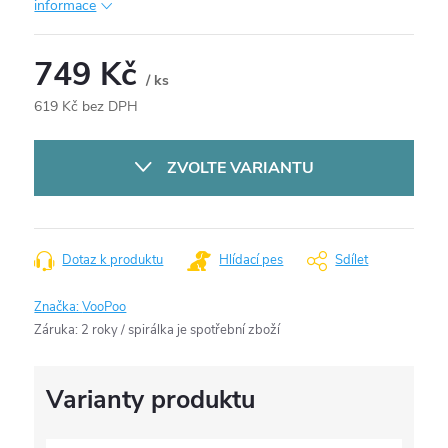
informace
749 Kč
/ ks
619 Kč bez DPH
Měrná
cena:
ZVOLTE VARIANTU
Dotaz k produktu
Hlídací pes
Sdílet
Značka:
VooPoo
Záruka
:
2 roky / spirálka je spotřební zboží