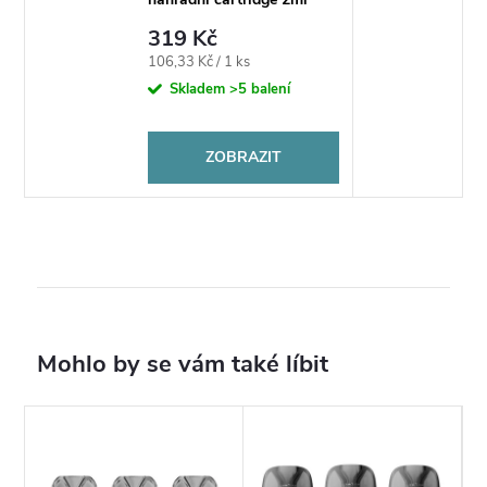
319 Kč
Měrná
106,33 Kč / 1 ks
cena:
Skladem
>5 balení
ZOBRAZIT