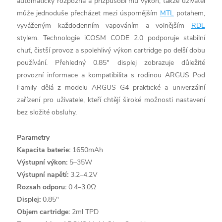
automaticky rozpozná a přizpůsobí mu výkon, takže uživatel
může jednoduše přecházet mezi úspornějším
MTL
potahem,
vyváženým každodenním vapováním a volnějším
RDL
stylem. Technologie iCOSM CODE 2.0 podporuje stabilní
chuť, čistší provoz a spolehlivý výkon cartridge po delší dobu
používání. Přehledný 0.85" displej zobrazuje důležité
provozní informace a kompatibilita s rodinou ARGUS Pod
Family dělá z modelu ARGUS G4 praktické a univerzální
zařízení pro uživatele, kteří chtějí široké možnosti nastavení
bez složité obsluhy.
Parametry
Kapacita baterie:
1650mAh
Výstupní výkon:
5–35W
Výstupní napětí:
3.2–4.2V
Rozsah odporu:
0.4–3.0Ω
Displej:
0.85"
Objem cartridge:
2ml TPD