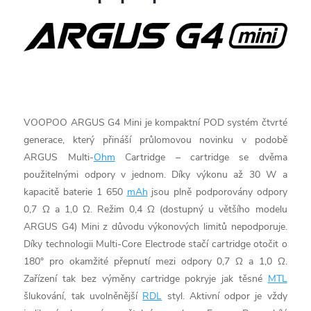
VOOPOO ARGUS G4 Mini je kompaktní POD systém čtvrté
generace, který přináší průlomovou novinku v podobě
ARGUS Multi-
Ohm
Cartridge – cartridge se dvěma
použitelnými odpory v jednom. Díky výkonu až 30 W a
kapacitě baterie 1 650
mAh
jsou plně podporovány odpory
0,7 Ω a 1,0 Ω. Režim 0,4 Ω (dostupný u většího modelu
ARGUS G4) Mini z důvodu výkonových limitů nepodporuje.
Díky technologii Multi-Core Electrode stačí cartridge otočit o
180° pro okamžité přepnutí mezi odpory 0,7 Ω a 1,0 Ω.
Zařízení tak bez výměny cartridge pokryje jak těsné
MTL
šlukování, tak uvolněnější
RDL
styl. Aktivní odpor je vždy