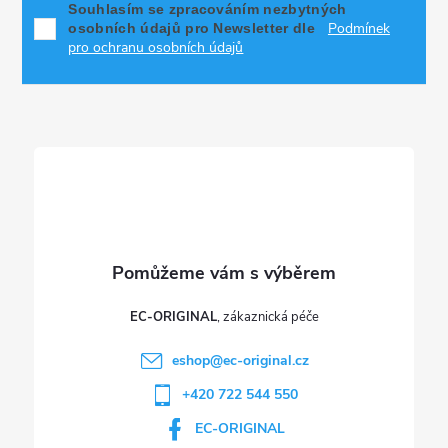
p
Souhlasím se zpracováním nezbytných
Podmínek
osobních údajů pro Newsletter dle
a
pro ochranu osobních údajů
t
í
EC-ORIGINAL
eshop
@
ec-original.cz
+420 722 544 550
EC-ORIGINAL