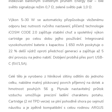
indikován barevným světelným pruhem Energy Bar – bílé
světlo signalizuje režim 0,7 Ω, zelené světlo pak 1,0 Ω.
Výkon 5–30 W se automaticky přizpůsobuje vloženému
odporu bez nutnosti ručního nastavení, přičemž technologie
iCOSM CODE 2.0 zajišťuje stabilní chuť a spolehlivý výkon
cartridge po celou dobu jejího používání. Integrovaná
vysokohustotní baterie s kapacitou 1 650 mAh poskytuje o
22 % delší výdrž oproti předchozí generaci a zajišťuje až 5
dní provozu na jedno nabití. Dobíjení probíhá přes port USB-
C (5V/1,5A).
Celé tělo je vyrobeno z hliníkové slitiny odlitím do jednoho
celku, nabídne matný pískovaný povrch příjemný na dotek a
hmotnost pouhých 56 g. Plynule nastavitelný průtok
vzduchu umožňuje precizní ladění charakteru potahu.
Cartridge (2 ml TPD verze) se plní pohodlně shora po sejmutí
náustku a je zpětně kompatibilní s celou rodinou ARGUS