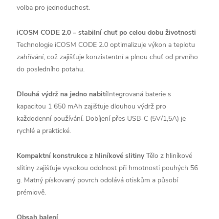
volba pro jednoduchost.
iCOSM CODE 2.0 – stabilní chuť po celou dobu životnosti
Technologie iCOSM CODE 2.0 optimalizuje výkon a teplotu
zahřívání, což zajišťuje konzistentní a plnou chuť od prvního
do posledního potahu.
Dlouhá výdrž na jedno nabití
Integrovaná baterie s
kapacitou 1 650 mAh zajišťuje dlouhou výdrž pro
každodenní používání. Dobíjení přes USB-C (5V/1,5A) je
rychlé a praktické.
Kompaktní konstrukce z hliníkové slitiny
Tělo z hliníkové
slitiny zajišťuje vysokou odolnost při hmotnosti pouhých 56
g. Matný pískovaný povrch odolává otiskům a působí
prémiově.
Obsah balení