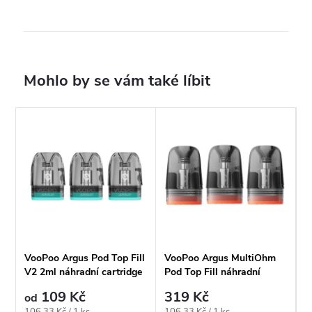
VooPoo Argus Pod Top Fill
VooPoo Argus MultiOhm
V2 2ml náhradní cartridge
Pod Top Fill náhradní
cartridge 2ml
109 Kč
319 Kč
od
Měrná
Měrná
106,33 Kč / 1 ks
106,33 Kč / 1 ks