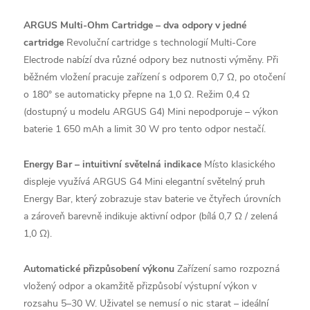
ARGUS Multi-Ohm Cartridge – dva odpory v jedné
cartridge
Revoluční cartridge s technologií Multi-Core
Electrode nabízí dva různé odpory bez nutnosti výměny. Při
běžném vložení pracuje zařízení s odporem 0,7 Ω, po otočení
o 180° se automaticky přepne na 1,0 Ω. Režim 0,4 Ω
(dostupný u modelu ARGUS G4) Mini nepodporuje – výkon
baterie 1 650 mAh a limit 30 W pro tento odpor nestačí.
Energy Bar – intuitivní světelná indikace
Místo klasického
displeje využívá ARGUS G4 Mini elegantní světelný pruh
Energy Bar, který zobrazuje stav baterie ve čtyřech úrovních
a zároveň barevně indikuje aktivní odpor (bílá 0,7 Ω / zelená
1,0 Ω).
Automatické přizpůsobení výkonu
Zařízení samo rozpozná
vložený odpor a okamžitě přizpůsobí výstupní výkon v
rozsahu 5–30 W. Uživatel se nemusí o nic starat – ideální