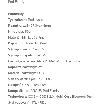
Pod Family.
Parametry
Typ zařízení:
Pod systém
Rozměry:
113×27.6×14.6mm
Hmotnost:
56g
Materiál:
hliníková slitina
Kapacita baterie:
1650mAh
Výstupní výkon:
5–30W
Výstupní napětí:
3.2–4.2V
Cartridge v balení:
ARGUS Multi-Ohm Cartridge
Kapacita cartridge:
2ml
Materiál cartridge:
PCTG
Odpory cartridge:
0.7Ω / 1.0Ω
Nabíjení:
USB-C, 5V/1.5A
Kompatibilita:
ARGUS Pod Family
Technologie:
iCOSM CODE 2.0, Multi-Core Electrode Tech
Styl vapování:
MTL / RDL