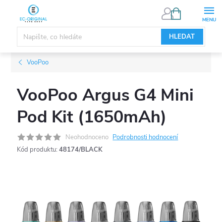
Přejít
NÁKUPNÍ
KOŠÍK
na
obsah
HLEDAT
VooPoo
VooPoo Argus G4 Mini
Pod Kit (1650mAh)
Neohodnoceno
Podrobnosti hodnocení
Kód produktu:
48174/BLACK