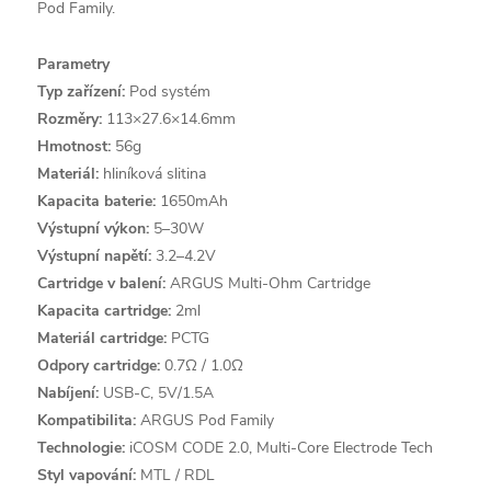
Pod Family.
Parametry
Typ zařízení:
Pod systém
Rozměry:
113×27.6×14.6mm
Hmotnost:
56g
Materiál:
hliníková slitina
Kapacita baterie:
1650mAh
Výstupní výkon:
5–30W
Výstupní napětí:
3.2–4.2V
Cartridge v balení:
ARGUS Multi-Ohm Cartridge
Kapacita cartridge:
2ml
Materiál cartridge:
PCTG
Odpory cartridge:
0.7Ω / 1.0Ω
Nabíjení:
USB-C, 5V/1.5A
Kompatibilita:
ARGUS Pod Family
Technologie:
iCOSM CODE 2.0, Multi-Core Electrode Tech
Styl vapování:
MTL / RDL