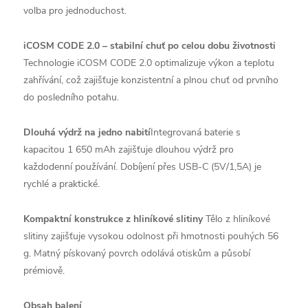
volba pro jednoduchost.
iCOSM CODE 2.0 – stabilní chuť po celou dobu životnosti
Technologie iCOSM CODE 2.0 optimalizuje výkon a teplotu
zahřívání, což zajišťuje konzistentní a plnou chuť od prvního
do posledního potahu.
Dlouhá výdrž na jedno nabití
Integrovaná baterie s
kapacitou 1 650 mAh zajišťuje dlouhou výdrž pro
každodenní používání. Dobíjení přes USB-C (5V/1,5A) je
rychlé a praktické.
Kompaktní konstrukce z hliníkové slitiny
Tělo z hliníkové
slitiny zajišťuje vysokou odolnost při hmotnosti pouhých 56
g. Matný pískovaný povrch odolává otiskům a působí
prémiově.
Obsah balení