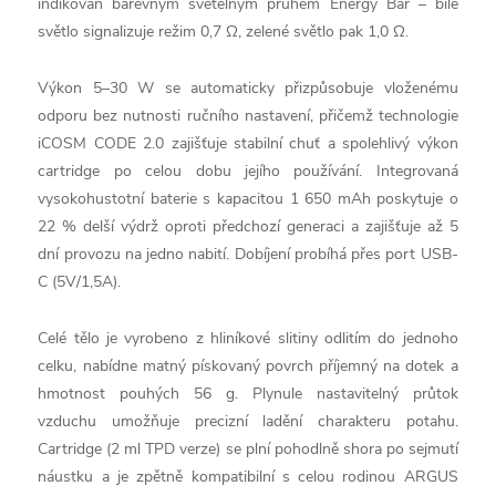
indikován barevným světelným pruhem Energy Bar – bílé
světlo signalizuje režim 0,7 Ω, zelené světlo pak 1,0 Ω.
Výkon 5–30 W se automaticky přizpůsobuje vloženému
odporu bez nutnosti ručního nastavení, přičemž technologie
iCOSM CODE 2.0 zajišťuje stabilní chuť a spolehlivý výkon
cartridge po celou dobu jejího používání. Integrovaná
vysokohustotní baterie s kapacitou 1 650 mAh poskytuje o
22 % delší výdrž oproti předchozí generaci a zajišťuje až 5
dní provozu na jedno nabití. Dobíjení probíhá přes port USB-
C (5V/1,5A).
Celé tělo je vyrobeno z hliníkové slitiny odlitím do jednoho
celku, nabídne matný pískovaný povrch příjemný na dotek a
hmotnost pouhých 56 g. Plynule nastavitelný průtok
vzduchu umožňuje precizní ladění charakteru potahu.
Cartridge (2 ml TPD verze) se plní pohodlně shora po sejmutí
náustku a je zpětně kompatibilní s celou rodinou ARGUS