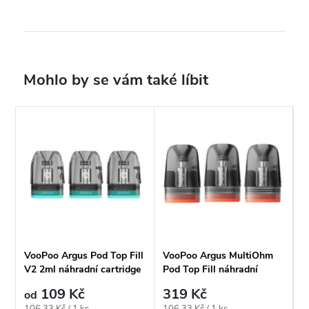
VooPoo Argus Pod Top Fill
VooPoo Argus MultiOhm
V2 2ml náhradní cartridge
Pod Top Fill náhradní
cartridge 2ml
109 Kč
319 Kč
od
Měrná
Měrná
106,33 Kč / 1 ks
106,33 Kč / 1 ks