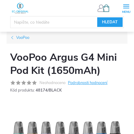
Přejít
NÁKUPNÍ
KOŠÍK
na
obsah
HLEDAT
VooPoo
VooPoo Argus G4 Mini
Pod Kit (1650mAh)
Neohodnoceno
Podrobnosti hodnocení
Kód produktu:
48174/BLACK