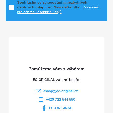
p
Souhlasím se zpracováním nezbytných
Podmínek
osobních údajů pro Newsletter dle
a
pro ochranu osobních údajů
t
í
EC-ORIGINAL
eshop
@
ec-original.cz
+420 722 544 550
EC-ORIGINAL