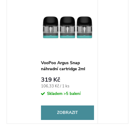
VooPoo Argus Snap
náhradní cartridge 2ml
319 Kč
Měrná
106,33 Kč / 1 ks
cena:
Skladem
>5 balení
ZOBRAZIT