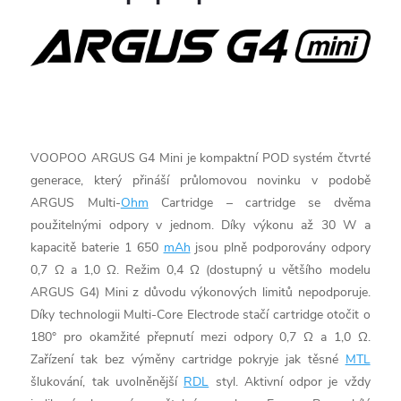
VOOPOO ARGUS G4 Mini je kompaktní POD systém čtvrté
generace, který přináší průlomovou novinku v podobě
ARGUS Multi-
Ohm
Cartridge – cartridge se dvěma
použitelnými odpory v jednom. Díky výkonu až 30 W a
kapacitě baterie 1 650
mAh
jsou plně podporovány odpory
0,7 Ω a 1,0 Ω. Režim 0,4 Ω (dostupný u většího modelu
ARGUS G4) Mini z důvodu výkonových limitů nepodporuje.
Díky technologii Multi-Core Electrode stačí cartridge otočit o
180° pro okamžité přepnutí mezi odpory 0,7 Ω a 1,0 Ω.
Zařízení tak bez výměny cartridge pokryje jak těsné
MTL
šlukování, tak uvolněnější
RDL
styl. Aktivní odpor je vždy