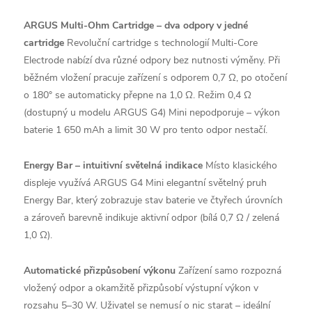
ARGUS Multi-Ohm Cartridge – dva odpory v jedné
cartridge
Revoluční cartridge s technologií Multi-Core
Electrode nabízí dva různé odpory bez nutnosti výměny. Při
běžném vložení pracuje zařízení s odporem 0,7 Ω, po otočení
o 180° se automaticky přepne na 1,0 Ω. Režim 0,4 Ω
(dostupný u modelu ARGUS G4) Mini nepodporuje – výkon
baterie 1 650 mAh a limit 30 W pro tento odpor nestačí.
Energy Bar – intuitivní světelná indikace
Místo klasického
displeje využívá ARGUS G4 Mini elegantní světelný pruh
Energy Bar, který zobrazuje stav baterie ve čtyřech úrovních
a zároveň barevně indikuje aktivní odpor (bílá 0,7 Ω / zelená
1,0 Ω).
Automatické přizpůsobení výkonu
Zařízení samo rozpozná
vložený odpor a okamžitě přizpůsobí výstupní výkon v
rozsahu 5–30 W. Uživatel se nemusí o nic starat – ideální