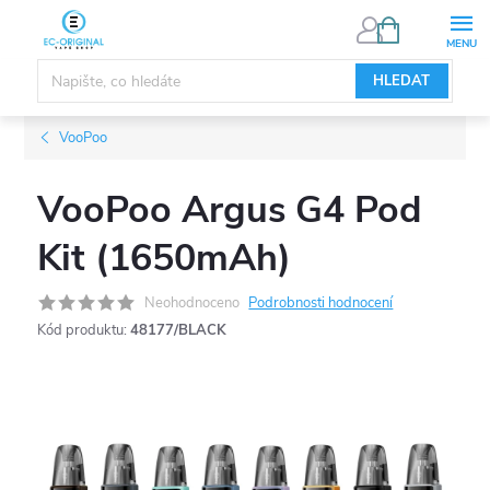
Přejít
NÁKUPNÍ
KOŠÍK
na
obsah
HLEDAT
VooPoo
VooPoo Argus G4 Pod
Kit (1650mAh)
Neohodnoceno
Podrobnosti hodnocení
Kód produktu:
48177/BLACK