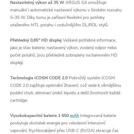
Nastavitelný výkon až 35 W
ARGUS G4 umožňuje
manuální i automatické nastavení výkonu v širokém rozsahu
5–35 W. Díky tomu je zařízení flexibilní pro potřeby
utaženého MTL potahu i vzdušnějšího DL/RDL stylů.
Přehledný 0,85" HD displej
Veškeré potřebné informace,
jako je stav baterie, nastavený výkon, zvolený odpor nebo
počet potahů, jsou přehledně zobrazeny na barevném HD
displeji.
Technologie iCOSM CODE 2.0
Pokročilý systém iCOSM
CODE 2.0 zajišťuje optimální žhavení, což vede k věrnějšímu
podání chuti, eliminaci úniků liquidu a delší životnosti každé
cartridge.
Vysokokapacitní baterie 1 650
mAh
Integrovaná baterie
poskytuje dostatek energie pro celodenní intenzivní
vapování. Rychlonabíjení přes USB-C (5V/2A) zkracuje čas