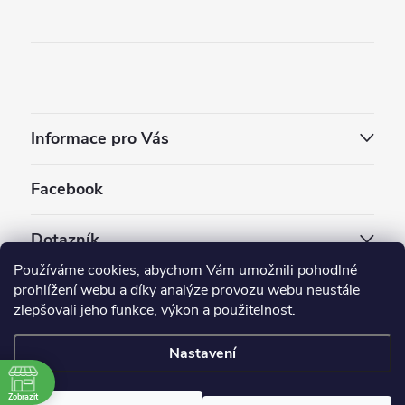
Informace pro Vás
Facebook
Dotazník
Používáme cookies, abychom Vám umožnili pohodlné
Jaký styl vapování vám vyhovuje ?
prohlížení webu a díky analýze provozu webu neustále
zlepšovali jeho funkce, výkon a použitelnost.
Počet hlasů:
3909
Nastavení
Copyright 2026
EC-ORIGINAL
. Všechna práva vyhrazena.
Upravit nastavení cookies
Zobrazit