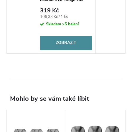
319 Kč
Měrná
106,33 Kč / 1 ks
cena:
Skladem
>5 balení
ZOBRAZIT