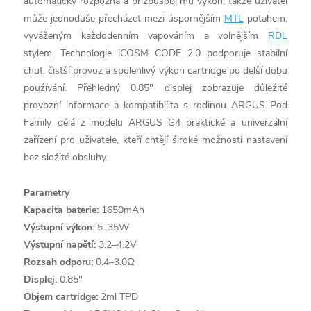
automaticky rozpozná a přizpůsobí mu výkon, takže uživatel
může jednoduše přecházet mezi úspornějším
MTL
potahem,
vyváženým každodenním vapováním a volnějším
RDL
stylem. Technologie iCOSM CODE 2.0 podporuje stabilní
chuť, čistší provoz a spolehlivý výkon cartridge po delší dobu
používání. Přehledný 0.85" displej zobrazuje důležité
provozní informace a kompatibilita s rodinou ARGUS Pod
Family dělá z modelu ARGUS G4 praktické a univerzální
zařízení pro uživatele, kteří chtějí široké možnosti nastavení
bez složité obsluhy.
Parametry
Kapacita baterie:
1650mAh
Výstupní výkon:
5–35W
Výstupní napětí:
3.2–4.2V
Rozsah odporu:
0.4–3.0Ω
Displej:
0.85"
Objem cartridge:
2ml TPD