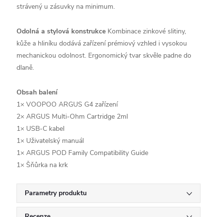
strávený u zásuvky na minimum.
Odolná a stylová konstrukce
Kombinace zinkové slitiny,
kůže a hliníku dodává zařízení prémiový vzhled i vysokou
mechanickou odolnost. Ergonomický tvar skvěle padne do
dlaně.
Obsah balení
1× VOOPOO ARGUS G4 zařízení
2× ARGUS Multi-Ohm Cartridge 2ml
1× USB-C kabel
1× Uživatelský manuál
1× ARGUS POD Family Compatibility Guide
1× Šňůrka na krk
Parametry produktu
Recenze