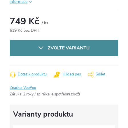
informace
749 Kč
/ ks
619 Kč bez DPH
Měrná
cena:
ZVOLTE VARIANTU
Dotaz k produktu
Hlídací pes
Sdílet
Značka:
VooPoo
Záruka
:
2 roky / spirálka je spotřební zboží