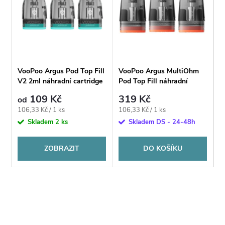
VooPoo Argus Pod Top Fill
VooPoo Argus MultiOhm
V2 2ml náhradní cartridge
Pod Top Fill náhradní
cartridge 2ml
109 Kč
319 Kč
od
Měrná
Měrná
106,33 Kč / 1 ks
106,33 Kč / 1 ks
cena:
cena:
Skladem
2 ks
Skladem DS - 24-48h
ZOBRAZIT
DO KOŠÍKU