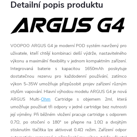
Detailní popis produktu
VOOPOO ARGUS G4 je moderní POD systém navržený pro
uživatele, kteří chtějí kombinaci delší výdrže, nastavitelného
výkonu a maximální flexibility v jednom kompaktním zařízení.
Integrovaná baterie s kapacitou 1650mAh poskytuje
dostatečnou rezervu pro každodenní používání, zatímco
výkon 5–35W umožňuje přizpůsobit projev zařízení různým
stylům vapování. Hlavní výhodou modelu ARGUS G4 je nová
ARGUS Multi-
Ohm
Cartridge s objemem 2ml, která
umožňuje používat tři odpory v jedné cartridge bez nutnosti
její výměny. Při běžném vložení pracuje cartridge s odporem
0.7Ω, po otočení o 180° se přepne na 1.0Ω a dvojitým
stisknutím tlačítka lze aktivovat 0.4Ω režim. Zařízení odpor