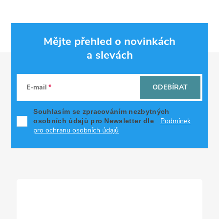
Mějte přehled o novinkách
a slevách
Z
á
E-mail
ODEBÍRAT
p
Souhlasím se zpracováním nezbytných
Podmínek
osobních údajů pro Newsletter dle
a
pro ochranu osobních údajů
t
í