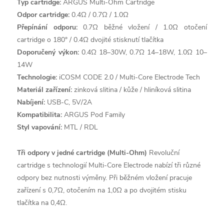
Typ cartridge:
ARGUS Multi-Ohm Cartridge
Odpor cartridge:
0.4Ω / 0.7Ω / 1.0Ω
Přepínání odporu:
0.7Ω běžné vložení / 1.0Ω otočení
cartridge o 180° / 0.4Ω dvojité stisknutí tlačítka
Doporučený výkon:
0.4Ω 18–30W, 0.7Ω 14–18W, 1.0Ω 10–
14W
Technologie:
iCOSM CODE 2.0 / Multi-Core Electrode Tech
Materiál zařízení:
zinková slitina / kůže / hliníková slitina
Nabíjení:
USB-C, 5V/2A
Kompatibilita:
ARGUS Pod Family
Styl vapování:
MTL / RDL
Tři odpory v jedné cartridge (Multi-Ohm)
Revoluční
cartridge s technologií Multi-Core Electrode nabízí tři různé
odpory bez nutnosti výměny. Při běžném vložení pracuje
zařízení s 0,7Ω, otočením na 1,0Ω a po dvojitém stisku
tlačítka na 0,4Ω.