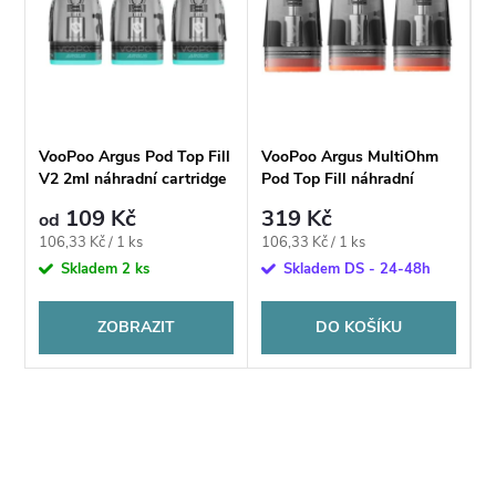
VooPoo Argus Pod Top Fill
VooPoo Argus MultiOhm
V2 2ml náhradní cartridge
Pod Top Fill náhradní
cartridge 2ml
109 Kč
319 Kč
od
Měrná
Měrná
106,33 Kč / 1 ks
106,33 Kč / 1 ks
cena:
cena:
Skladem
2 ks
Skladem DS - 24-48h
ZOBRAZIT
DO KOŠÍKU