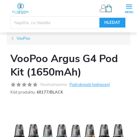
Přejít
NÁKUPNÍ
KOŠÍK
na
obsah
HLEDAT
VooPoo
VooPoo Argus G4 Pod
Kit (1650mAh)
Neohodnoceno
Podrobnosti hodnocení
Kód produktu:
48177/BLACK