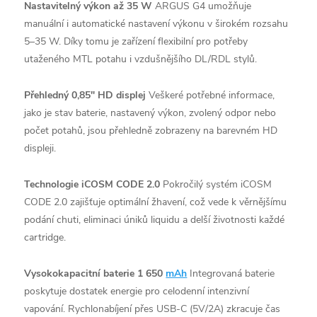
Nastavitelný výkon až 35 W
ARGUS G4 umožňuje
manuální i automatické nastavení výkonu v širokém rozsahu
5–35 W. Díky tomu je zařízení flexibilní pro potřeby
utaženého MTL potahu i vzdušnějšího DL/RDL stylů.
Přehledný 0,85" HD displej
Veškeré potřebné informace,
jako je stav baterie, nastavený výkon, zvolený odpor nebo
počet potahů, jsou přehledně zobrazeny na barevném HD
displeji.
Technologie iCOSM CODE 2.0
Pokročilý systém iCOSM
CODE 2.0 zajišťuje optimální žhavení, což vede k věrnějšímu
podání chuti, eliminaci úniků liquidu a delší životnosti každé
cartridge.
Vysokokapacitní baterie 1 650
mAh
Integrovaná baterie
poskytuje dostatek energie pro celodenní intenzivní
vapování. Rychlonabíjení přes USB-C (5V/2A) zkracuje čas