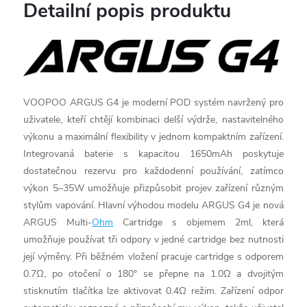
Detailní popis produktu
VOOPOO ARGUS G4 je moderní POD systém navržený pro
uživatele, kteří chtějí kombinaci delší výdrže, nastavitelného
výkonu a maximální flexibility v jednom kompaktním zařízení.
Integrovaná baterie s kapacitou 1650mAh poskytuje
dostatečnou rezervu pro každodenní používání, zatímco
výkon 5–35W umožňuje přizpůsobit projev zařízení různým
stylům vapování. Hlavní výhodou modelu ARGUS G4 je nová
ARGUS Multi-
Ohm
Cartridge s objemem 2ml, která
umožňuje používat tři odpory v jedné cartridge bez nutnosti
její výměny. Při běžném vložení pracuje cartridge s odporem
0.7Ω, po otočení o 180° se přepne na 1.0Ω a dvojitým
stisknutím tlačítka lze aktivovat 0.4Ω režim. Zařízení odpor