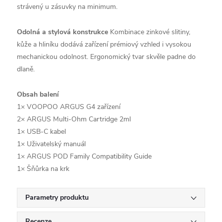
strávený u zásuvky na minimum.
Odolná a stylová konstrukce
Kombinace zinkové slitiny,
kůže a hliníku dodává zařízení prémiový vzhled i vysokou
mechanickou odolnost. Ergonomický tvar skvěle padne do
dlaně.
Obsah balení
1× VOOPOO ARGUS G4 zařízení
2× ARGUS Multi-Ohm Cartridge 2ml
1× USB-C kabel
1× Uživatelský manuál
1× ARGUS POD Family Compatibility Guide
1× Šňůrka na krk
Parametry produktu
Recenze