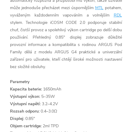
automaticky rozpozná a přizpůsobí mu výkon, takže uživatel
může jednoduše přecházet mezi úspornějším
MTL
potahem,
vyváženým každodenním vapováním a volnějším
RDL
stylem. Technologie iCOSM CODE 2.0 podporuje stabilní
chuť, čistší provoz a spolehlivý výkon cartridge po delší dobu
používání. Přehledný 0.85" displej zobrazuje důležité
provozní informace a kompatibilita s rodinou ARGUS Pod
Family dělá z modelu ARGUS G4 praktické a univerzální
zařízení pro uživatele, kteří chtějí široké možnosti nastavení
bez složité obsluhy.
Parametry
Kapacita baterie:
1650mAh
Výstupní výkon:
5–35W
Výstupní napětí:
3.2–4.2V
Rozsah odporu:
0.4–3.0Ω
Displej:
0.85"
Objem cartridge:
2ml TPD