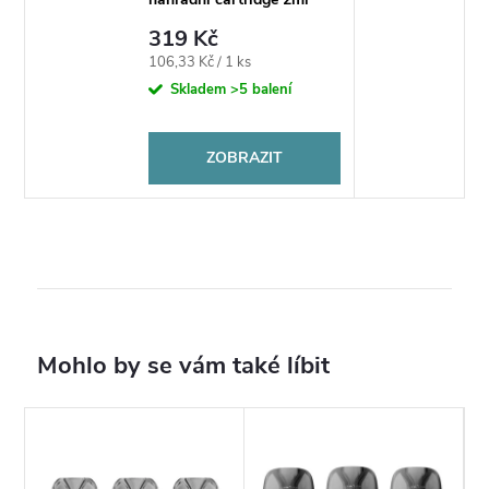
319 Kč
Měrná
106,33 Kč / 1 ks
cena:
Skladem
>5 balení
ZOBRAZIT