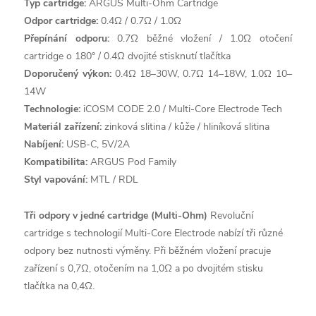
Typ cartridge:
ARGUS Multi-Ohm Cartridge
Odpor cartridge:
0.4Ω / 0.7Ω / 1.0Ω
Přepínání odporu:
0.7Ω běžné vložení / 1.0Ω otočení
cartridge o 180° / 0.4Ω dvojité stisknutí tlačítka
Doporučený výkon:
0.4Ω 18–30W, 0.7Ω 14–18W, 1.0Ω 10–
14W
Technologie:
iCOSM CODE 2.0 / Multi-Core Electrode Tech
Materiál zařízení:
zinková slitina / kůže / hliníková slitina
Nabíjení:
USB-C, 5V/2A
Kompatibilita:
ARGUS Pod Family
Styl vapování:
MTL / RDL
Tři odpory v jedné cartridge (Multi-Ohm)
Revoluční
cartridge s technologií Multi-Core Electrode nabízí tři různé
odpory bez nutnosti výměny. Při běžném vložení pracuje
zařízení s 0,7Ω, otočením na 1,0Ω a po dvojitém stisku
tlačítka na 0,4Ω.