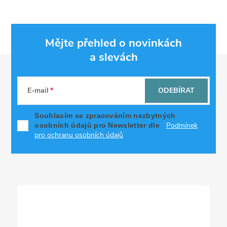
Mějte přehled o novinkách
a slevách
Z
á
E-mail
ODEBÍRAT
p
Souhlasím se zpracováním nezbytných
Podmínek
osobních údajů pro Newsletter dle
a
pro ochranu osobních údajů
t
í