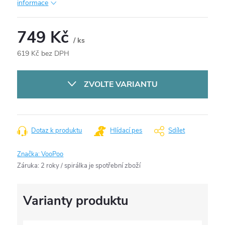
informace
749 Kč
/ ks
619 Kč bez DPH
Měrná
cena:
ZVOLTE VARIANTU
Dotaz k produktu
Hlídací pes
Sdílet
Značka:
VooPoo
Záruka
:
2 roky / spirálka je spotřební zboží