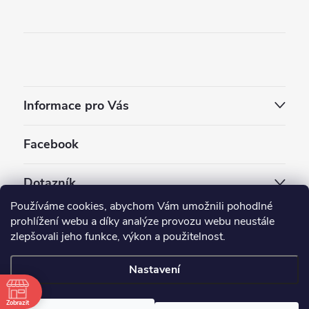
Informace pro Vás
Facebook
Dotazník
Používáme cookies, abychom Vám umožnili pohodlné
Jaký styl vapování vám vyhovuje ?
prohlížení webu a díky analýze provozu webu neustále
zlepšovali jeho funkce, výkon a použitelnost.
Počet hlasů:
3910
Nastavení
Copyright 2026
EC-ORIGINAL
. Všechna práva vyhrazena.
Upravit nastavení cookies
Zobrazit