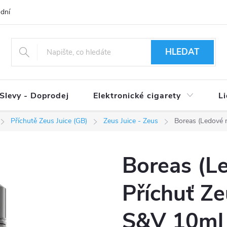
dní podmínky
Ověření věku 18+
Způsoby doručení
Způso
HLEDAT
Slevy - Doprodej
Elektronické cigarety
L
Příchutě Zeus Juice (GB)
Zeus Juice - Zeus
Boreas (Ledové 
Boreas (L
Příchuť Ze
S&V 10ml