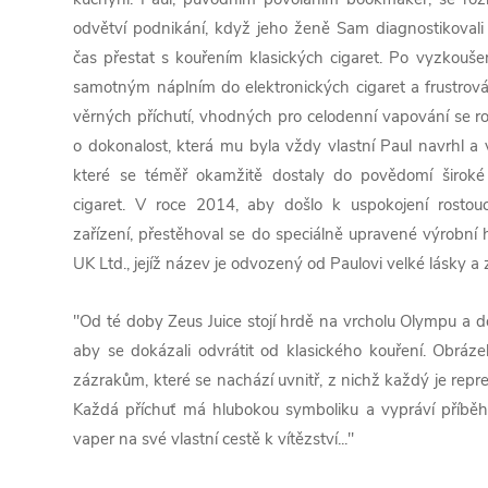
odvětví podnikání, když jeho ženě Sam diagnostikovali 
čas přestat s kouřením klasických cigaret. Po vyzkoušen
samotným náplním do elektronických cigaret a frustrov
věrných příchutí, vhodných pro celodenní vapování se ro
o dokonalost, která mu byla vždy vlastní Paul navrhl a 
které se téměř okamžitě dostaly do povědomí široké 
cigaret. V roce 2014, aby došlo k uspokojení rostouc
zařízení, přestěhoval se do speciálně upravené výrobní h
UK Ltd., jejíž název je odvozený od Paulovi velké lásky a 
"Od té doby Zeus Juice stojí hrdě na vrcholu Olympu a
aby se dokázali odvrátit od klasického kouření. Obráz
zázrakům, které se nachází uvnitř, z nichž každý je re
Každá příchuť má hlubokou symboliku a vypráví příběh
vaper na své vlastní cestě k vítězství..."