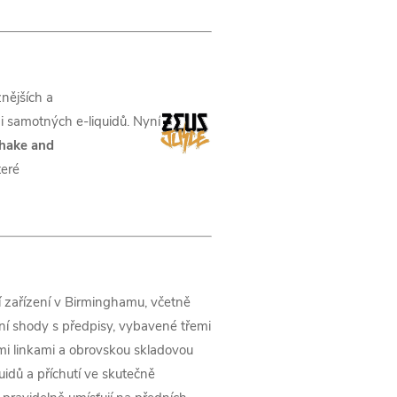
žnějších a
 i samotných e-liquidů. Nyní
hake and
teré
í zařízení v Birminghamu, včetně
ění shody s předpisy, vybavené třemi
ími linkami a obrovskou skladovou
uidů a příchutí ve skutečně