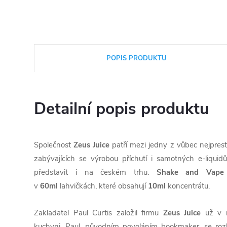
POPIS PRODUKTU
Detailní popis produktu
Společnost
Zeus Juice
patří mezi jedny z vůbec nejprest
zabývajících se výrobou příchutí i samotných e-liqui
představit i na českém trhu.
Shake and Vape
v
60ml
lahvičkách, které obsahují
10ml
koncentrátu.
Zakladatel Paul Curtis založil firmu
Zeus Juice
už v 
kuchyni. Paul, původním povoláním bookmaker, se roz