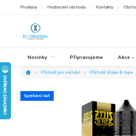
Přejít
Prodejna
Hodnocení obchodu
Kontakty
Obcho
na
obsah
Novinky
Připravujeme
Akce - 
Příchutě pro míchání
Příchutě Shake & Vape
Domů
Spotřební daň