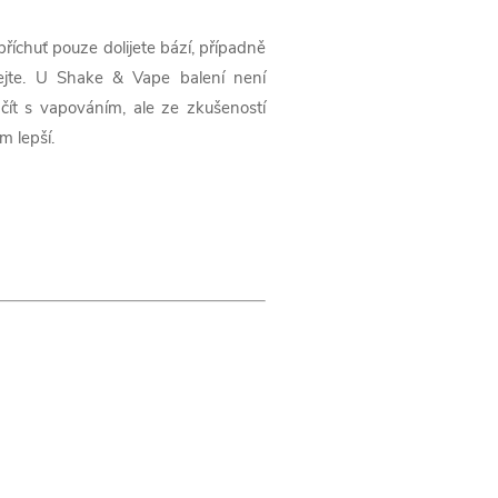
říchuť pouze dolijete bází, případně
jte. U Shake & Vape balení není
ít s vapováním, ale ze zkušeností
 lepší.