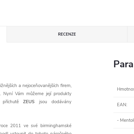
RECENZE
Para
ižnějších a nejoceňovanějších firem,
Hmotno
dů. Nyní Vám můžeme její produkty
příchutě
ZEUS
jsou dodávány
EAN
:
- Mentol
roce 2011 ve své birminghamské
hodl vstoupit do tohoto náročného