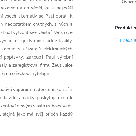
- Ovocné
rakovinu a on věděl, že je nejvyšší
í všech alternativ se Paul obrátil k
án nedostatkem chutných, silných a
Produkt n
zhodl vytvořit své vlastní. Ve snaze
Zeus J
vyvinul e-liquidy mimořádné kvality,
komunity uživatelů elektronických
í poptávky, zakoupil Paul výrobní
aly a zaregistroval firmu Zeus Juice
zájmu o řeckou mytologii.
 dodává vaperům nadpozemskou sílu,
ek každé lahvičky poskytuje okno k
prezentován svým vlastním božstvem.
, stejně jako má svůj příběh každý