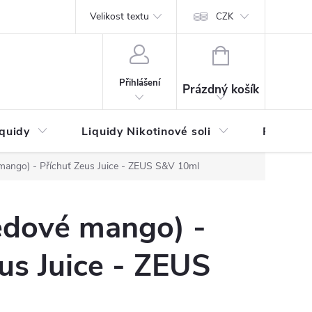
by platby
Reklamační řád
Velikost textu
Vrácení zboží a reklamace
Napi
CZK
NÁKUPNÍ
KOŠÍK
Přihlášení
Prázdný košík
iquidy
Liquidy Nikotinové soli
Příchutě
mango) - Příchuť Zeus Juice - ZEUS S&V 10ml
edové mango) -
us Juice - ZEUS