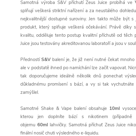
Samotná výroba S&V příchutí Zeus Juice probíhá ve
splňují veškerá striktní nařízení a za neustálého dohled
nejkvalitnější dostupné suroviny. Jen takto může být s
produkt, který splňuje veškerá očekávání. Právě díky 
kvalitu, odděluje tento postup kvalitní příchutě od těc
Juice jsou testovány akreditovanou laboratoří a jsou v so
Předností
S&V
balení je, že již není nutné čekat mnoh
ale v podstatě ihned po namíchání lze začít vapovat. Nic
tak doporučujeme ideálně několik dnů ponechat výsle
důkladnému promísení s bází, a vy si tak vychutnáte
zamýšlel.
Samotné Shake & Vape balení obsahuje
10ml
vysoce
kterou jen doplníte bází s nikotinem (případně
objemu
60ml
lahvičky. Samotná příchuť Zeus Juice nik
finální nosič chuti výsledného e-liquidu.