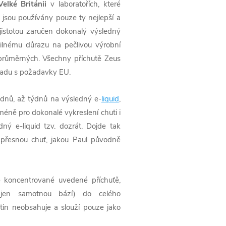
Velké Británii
v laboratořích, které
u jsou používány pouze ty nejlepší a
 jistotou zaručen dokonalý výsledný
silnému důrazu na pečlivou výrobní
h průměrných. Všechny příchutě Zeus
uladu s požadavky EU.
o dnů, až týdnů na výsledný
e-
liquid
,
méně pro dokonalé vykreslení chuti i
dný e-
liquid
tzv. dozrát. Dojde tak
 přesnou chuť, jakou Paul původně
 koncentrované uvedené příchuťě,
 jen samotnou bází) do celého
otin neobsahuje a slouží pouze jako