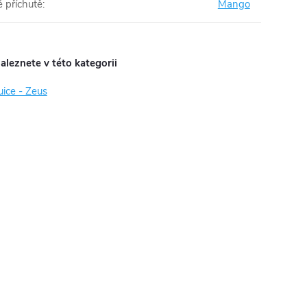
 příchutě
:
Mango
aleznete v této kategorii
uice - Zeus