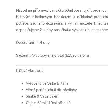
Návod na přípravu:
Lahvičku 60ml obsahující uvedenou p
hotovým nikotinovým boosterem a důkladně promíche
potřeba žádného dozrávání, a vy tak můžete ihned zač
doporučujeme 2-4 dny posečkat a výsledek bude mnohem
Doba zrání : 2-4 dny
Složení :
Polypropylene glycol (E1520),
aroma
Klíčové vlastnosti
Vyrobeno ve Velké Británii
Věrné podání chuti dle předlohy
Shake & Vape balení
Objem 60ml / 10ml příchutě