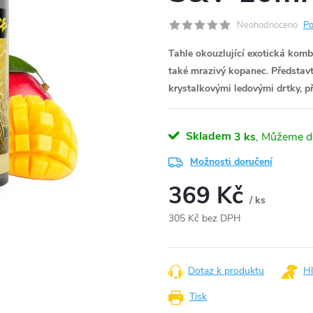
Neohodnoceno
Po
Tahle okouzlující exotická komb
také mrazivý kopanec. Představ
krystalkovými ledovými drtky, p
Skladem
3 ks
Možnosti doručení
369 Kč
/ ks
305 Kč bez DPH
Měrná
cena:
Dotaz k produktu
Hl
Tisk