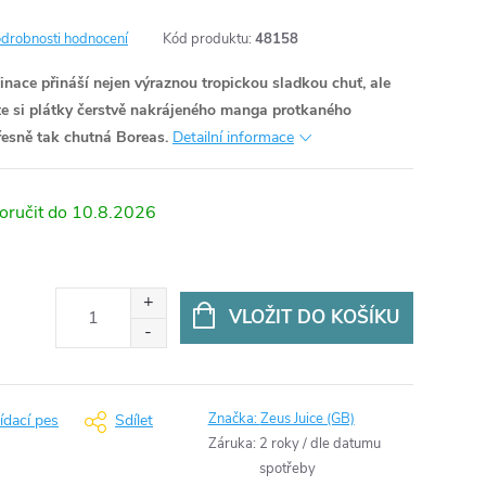
drobnosti hodnocení
Kód produktu:
48158
inace přináší nejen výraznou tropickou sladkou chuť, ale
te si plátky čerstvě nakrájeného manga protkaného
řesně tak chutná Boreas.
Detailní informace
10.8.2026
VLOŽIT DO KOŠÍKU
Značka:
Zeus Juice (GB)
ídací pes
Sdílet
Záruka
:
2 roky / dle datumu
spotřeby