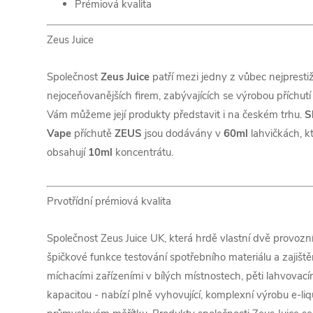
Prémiová kvalita
Zeus Juice
Společnost
Zeus Juice
patří mezi jedny z vůbec nejpresti
nejoceňovanějších firem, zabývajících se výrobou příchutí
Vám můžeme její produkty představit i na českém trhu.
S
Vape
příchutě
ZEUS
jsou dodávány v
60ml
lahvičkách, k
obsahují
10ml
koncentrátu.
Prvotřídní prémiová kvalita
Společnost Zeus Juice UK, která hrdě vlastní dvě provozn
špičkové funkce testování spotřebního materiálu a zajišt
míchacími zařízeními v bílých místnostech, pěti lahvovac
kapacitou - nabízí plně vyhovující, komplexní výrobu e-liq