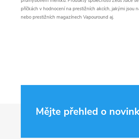
průmyslovém měřítku. Produkty společnosti Zeus Juice se
příčkách v hodnocení na prestižních akcích, jakými jsou
nebo prestižních magazínech Vapouround aj.
Z
Mějte přehled o novin
á
p
a