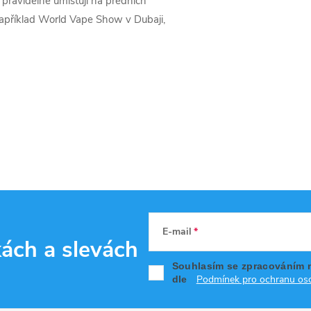
 pravidelně umísťují na předních
 například World Vape Show v Dubaji,
E-mail
kách
a slevách
Souhlasím se zpracováním 
Podmínek pro ochranu oso
dle