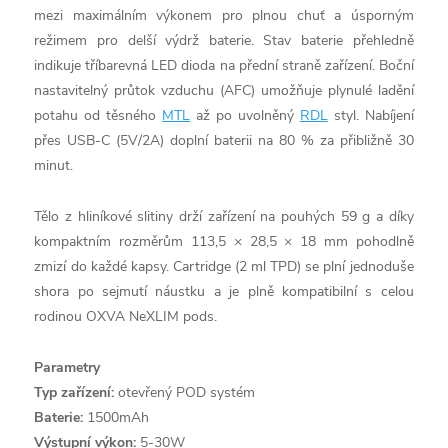
mezi maximálním výkonem pro plnou chuť a úsporným
režimem pro delší výdrž baterie. Stav baterie přehledně
indikuje tříbarevná LED dioda na přední straně zařízení. Boční
nastavitelný průtok vzduchu (AFC) umožňuje plynulé ladění
potahu od těsného
MTL
až po uvolněný
RDL
styl. Nabíjení
přes USB-C (5V/2A) doplní baterii na 80 % za přibližně 30
minut.
Tělo z hliníkové slitiny drží zařízení na pouhých 59 g a díky
kompaktním rozměrům 113,5 × 28,5 × 18 mm pohodlně
zmizí do každé kapsy. Cartridge (2 ml TPD) se plní jednoduše
shora po sejmutí náustku a je plně kompatibilní s celou
rodinou OXVA NeXLIM pods.
Parametry
Typ zařízení:
otevřený POD systém
Baterie:
1500mAh
Výstupní výkon:
5-30W