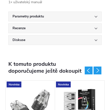
1× uživatelský manuál
Parametry produktu
Recenze
Diskuse
K tomuto produktu
doporučujeme ještě dokoupit
Novinka
Novinka
N