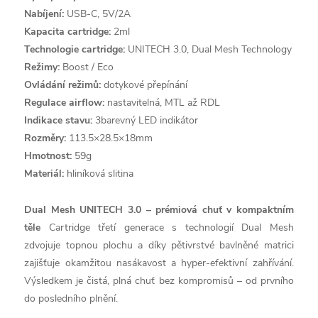
Nabíjení:
USB-C, 5V/2A
Kapacita cartridge:
2ml
Technologie cartridge:
UNITECH 3.0, Dual Mesh Technology
Režimy:
Boost / Eco
Ovládání režimů:
dotykové přepínání
Regulace airflow:
nastavitelná, MTL až RDL
Indikace stavu:
3barevný LED indikátor
Rozměry:
113.5×28.5×18mm
Hmotnost:
59g
Materiál:
hliníková slitina
Dual Mesh UNITECH 3.0 – prémiová chuť v kompaktním
těle
Cartridge třetí generace s technologií Dual Mesh
zdvojuje topnou plochu a díky pětivrstvé bavlněné matrici
zajišťuje okamžitou nasákavost a hyper-efektivní zahřívání.
Výsledkem je čistá, plná chuť bez kompromisů – od prvního
do posledního plnění.