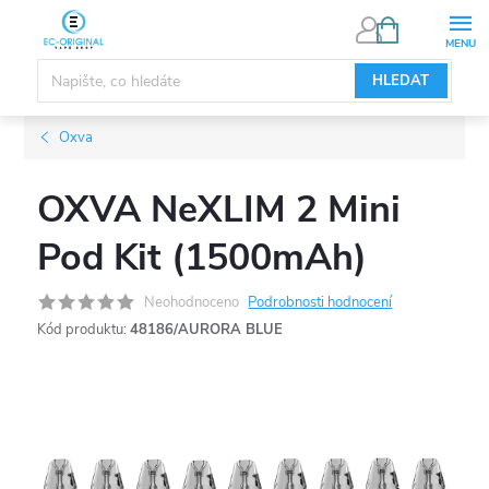
Přejít
NÁKUPNÍ
KOŠÍK
na
obsah
HLEDAT
Oxva
OXVA NeXLIM 2 Mini
Pod Kit (1500mAh)
Neohodnoceno
Podrobnosti hodnocení
Kód produktu:
48186/AURORA BLUE