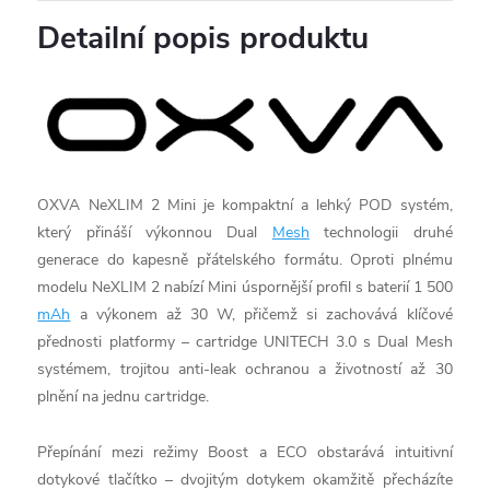
Detailní popis produktu
OXVA NeXLIM 2 Mini je kompaktní a lehký POD systém,
který přináší výkonnou Dual
Mesh
technologii druhé
generace do kapesně přátelského formátu. Oproti plnému
modelu NeXLIM 2 nabízí Mini úspornější profil s baterií 1 500
mAh
a výkonem až 30 W, přičemž si zachovává klíčové
přednosti platformy – cartridge UNITECH 3.0 s Dual Mesh
systémem, trojitou anti-leak ochranou a životností až 30
plnění na jednu cartridge.
Přepínání mezi režimy Boost a ECO obstarává intuitivní
dotykové tlačítko – dvojitým dotykem okamžitě přecházíte