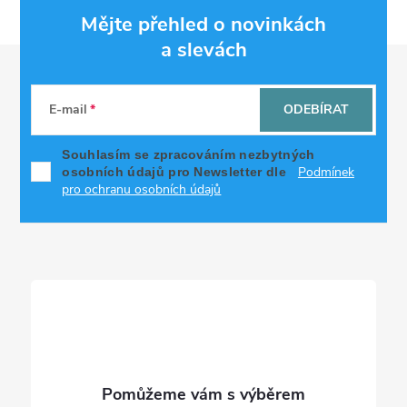
Mějte přehled o novinkách
a slevách
Z
á
E-mail
ODEBÍRAT
p
Souhlasím se zpracováním nezbytných
Podmínek
osobních údajů pro Newsletter dle
a
pro ochranu osobních údajů
t
í