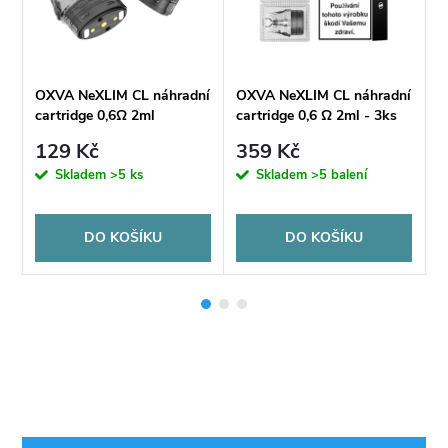
ní
OXVA NeXLIM CL náhradní
OXVA NeXLIM CL náhradní
O
cartridge 0,6Ω 2ml
cartridge 0,6 Ω 2ml - 3ks
c
129 Kč
359 Kč
Skladem
>5 ks
Skladem
>5 balení
DO KOŠÍKU
DO KOŠÍKU