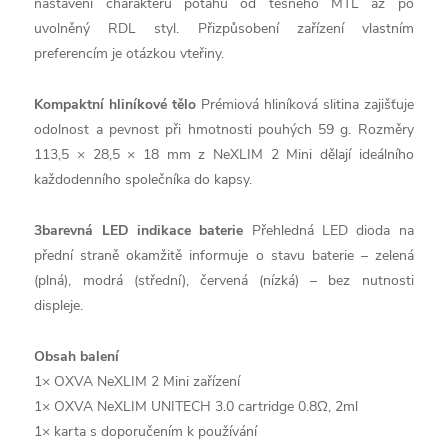
nastavení charakteru potahu od těsného MTL až po
uvolněný RDL styl. Přizpůsobení zařízení vlastním
preferencím je otázkou vteřiny.
Kompaktní hliníkové tělo
Prémiová hliníková slitina zajišťuje
odolnost a pevnost při hmotnosti pouhých 59 g. Rozměry
113,5 × 28,5 × 18 mm z NeXLIM 2 Mini dělají ideálního
každodenního společníka do kapsy.
3barevná LED indikace baterie
Přehledná LED dioda na
přední straně okamžitě informuje o stavu baterie – zelená
(plná), modrá (střední), červená (nízká) – bez nutnosti
displeje.
Obsah balení
1× OXVA NeXLIM 2 Mini zařízení
1× OXVA NeXLIM UNITECH 3.0 cartridge 0.8Ω, 2ml
1× karta s doporučením k používání