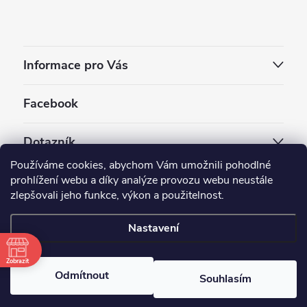
Informace pro Vás
Facebook
Dotazník
Používáme cookies, abychom Vám umožnili pohodlné
Jaký styl vapování vám vyhovuje ?
prohlížení webu a díky analýze provozu webu neustále
zlepšovali jeho funkce, výkon a použitelnost.
Počet hlasů:
3909
Nastavení
Copyright 2026
EC-ORIGINAL
. Všechna práva vyhrazena.
Upravit nastavení cookies
Zobrazit
Odmítnout
Souhlasím
Vytvořil Shoptet