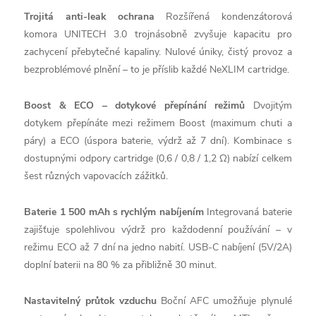
Trojitá anti-leak ochrana
Rozšířená kondenzátorová
komora UNITECH 3.0 trojnásobně zvyšuje kapacitu pro
zachycení přebytečné kapaliny. Nulové úniky, čistý provoz a
bezproblémové plnění – to je příslib každé NeXLIM cartridge.
Boost & ECO – dotykové přepínání režimů
Dvojitým
dotykem přepínáte mezi režimem Boost (maximum chuti a
páry) a ECO (úspora baterie, výdrž až 7 dní). Kombinace s
dostupnými odpory cartridge (0,6 / 0,8 / 1,2 Ω) nabízí celkem
šest různých vapovacích zážitků.
Baterie 1 500 mAh s rychlým nabíjením
Integrovaná baterie
zajišťuje spolehlivou výdrž pro každodenní používání – v
režimu ECO až 7 dní na jedno nabití. USB-C nabíjení (5V/2A)
doplní baterii na 80 % za přibližně 30 minut.
Nastavitelný průtok vzduchu
Boční AFC umožňuje plynulé