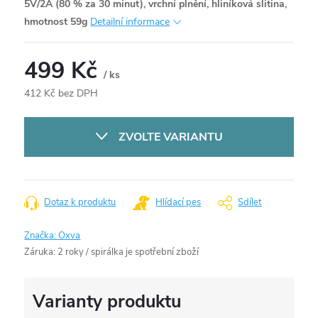
5V/2A (80 % za 30 minut), vrchní plnění, hliníková slitina,
hmotnost 59g
Detailní informace
499 Kč
/ ks
412 Kč bez DPH
Měrná
cena:
ZVOLTE VARIANTU
Dotaz k produktu
Hlídací pes
Sdílet
Značka:
Oxva
Záruka
:
2 roky / spirálka je spotřební zboží