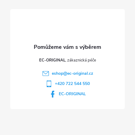
í
EC-ORIGINAL
eshop
@
ec-original.cz
+420 722 544 550
EC-ORIGINAL