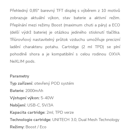
Přehledný 0,85" barevný TFT displej s výběrem z 10 motivů
zobrazuje aktuální výkon, stav baterie a aktivní režim.
Přepínání mezi režimy Boost (maximum chuti a páry) a ECO
(delší výdrž baterie) je otázkou jediného stisknutí tlačítka.
Tříúrovňový nastavitelný průtok vzduchu umožňuje precizní
ladění charakteru potahu. Cartridge (2 ml TPD) se plní
pohodlně shora a je kompatibilní s celou rodinou OXVA
NeXLIM pods.
Parametry
Typ zařízení:
otevřený POD systém
Baterie:
2000mAh
Výstupní výkon:
5-40W
Nabíjení:
USB-C, 5V/3A
Kapacita cartridge:
2ml, TPD verze
Technologie cartridge:
UNITECH 3.0, Dual Mesh Technology
Režimy:
Boost / Eco