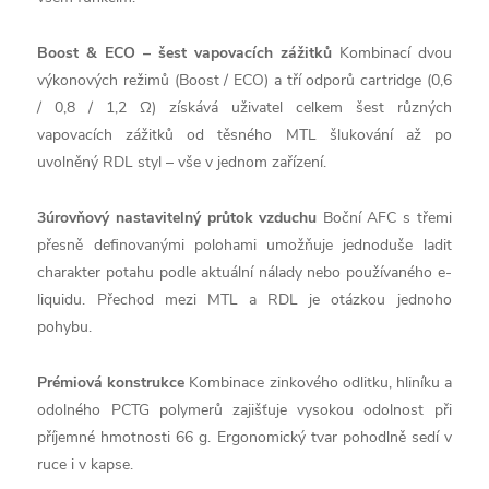
Boost & ECO – šest vapovacích zážitků
Kombinací dvou
výkonových režimů (Boost / ECO) a tří odporů cartridge (0,6
/ 0,8 / 1,2 Ω) získává uživatel celkem šest různých
vapovacích zážitků od těsného MTL šlukování až po
uvolněný RDL styl – vše v jednom zařízení.
3úrovňový nastavitelný průtok vzduchu
Boční AFC s třemi
přesně definovanými polohami umožňuje jednoduše ladit
charakter potahu podle aktuální nálady nebo používaného e-
liquidu. Přechod mezi MTL a RDL je otázkou jednoho
pohybu.
Prémiová konstrukce
Kombinace zinkového odlitku, hliníku a
odolného PCTG polymerů zajišťuje vysokou odolnost při
příjemné hmotnosti 66 g. Ergonomický tvar pohodlně sedí v
ruce i v kapse.