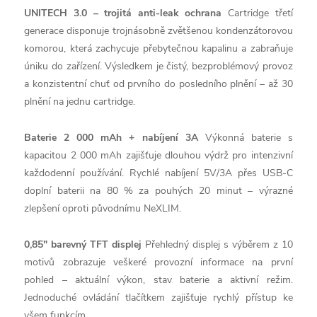
UNITECH 3.0 – trojitá anti-leak ochrana
Cartridge třetí
generace disponuje trojnásobně zvětšenou kondenzátorovou
komorou, která zachycuje přebytečnou kapalinu a zabraňuje
úniku do zařízení. Výsledkem je čistý, bezproblémový provoz
a konzistentní chuť od prvního do posledního plnění – až 30
plnění na jednu cartridge.
Baterie 2 000 mAh + nabíjení 3A
Výkonná baterie s
kapacitou 2 000 mAh zajišťuje dlouhou výdrž pro intenzivní
každodenní používání. Rychlé nabíjení 5V/3A přes USB-C
doplní baterii na 80 % za pouhých 20 minut – výrazné
zlepšení oproti původnímu NeXLIM.
0,85" barevný TFT displej
Přehledný displej s výběrem z 10
motivů zobrazuje veškeré provozní informace na první
pohled – aktuální výkon, stav baterie a aktivní režim.
Jednoduché ovládání tlačítkem zajišťuje rychlý přístup ke
všem funkcím.