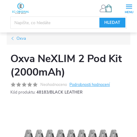
Přejít
NÁKUPNÍ
KOŠÍK
na
obsah
HLEDAT
Oxva
Oxva NeXLIM 2 Pod Kit
(2000mAh)
Neohodnoceno
Podrobnosti hodnocení
Kód produktu:
48183/BLACK LEATHER