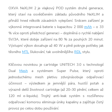
OXVA NeXLIM 2 je vlajkový POD systém druhé generace,
který staví na osvědčeném základu původního NeXLIM a
přináší hned několik zásadních vylepšení. Srdcem zařízení je
výkonná integrovaná baterie s kapacitou 2 000
mAh
– o 33
% více oproti předchozí generaci – doplněná o rychlé nabíjení
5V/3A, které dobije zařízení na 80 % za pouhých 20 minut.
Výstupní výkon dosahuje až 40 W a plně pokryje potřeby jak
těsného
MTL
šlukování, tak uvolněnějšího
RDL
stylu.
Klíčovou novinkou je cartridge UNITECH 3.0 s technologií
Dual
Mesh
a systémem Super Pulse, který oproti
jednoduchému mesh pletivu zdvojnásobuje odpařovací
účinnost – výsledkem je jemnější pára, hustší potah a
výrazně delší životnost cartridge (až 20–30 plnění, celkem až
120 ml e-liquidu). Trojitý anti-leak systém s rozšířenou
odpařovací komorou eliminuje úniky kapaliny a zajišťuje čistý
provoz po celou dobu používání.