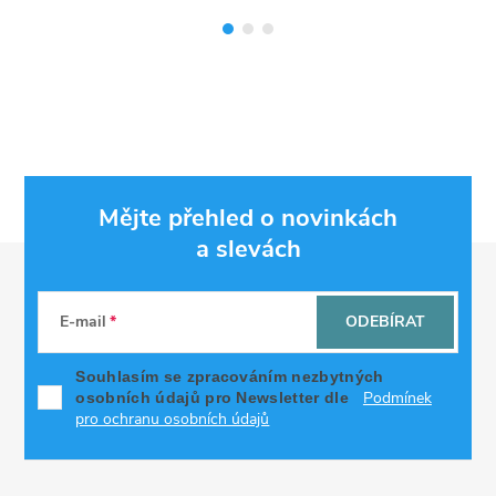
Mějte přehled o novinkách
a slevách
Z
á
E-mail
ODEBÍRAT
p
Souhlasím se zpracováním nezbytných
Podmínek
osobních údajů pro Newsletter dle
a
pro ochranu osobních údajů
t