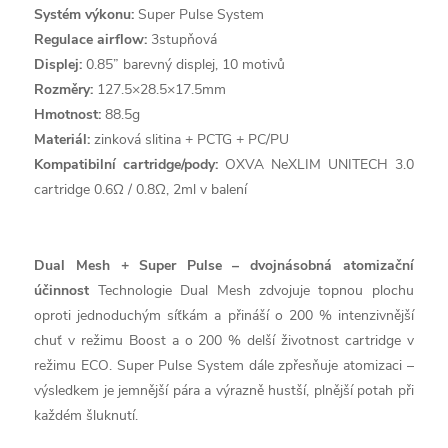
Systém výkonu:
Super Pulse System
Regulace airflow:
3stupňová
Displej:
0.85” barevný displej, 10 motivů
Rozměry:
127.5×28.5×17.5mm
Hmotnost:
88.5g
Materiál:
zinková slitina + PCTG + PC/PU
Kompatibilní cartridge/pody:
OXVA NeXLIM UNITECH 3.0
cartridge 0.6Ω / 0.8Ω, 2ml v balení
Dual Mesh + Super Pulse – dvojnásobná atomizační
účinnost
Technologie Dual Mesh zdvojuje topnou plochu
oproti jednoduchým síťkám a přináší o 200 % intenzivnější
chuť v režimu Boost a o 200 % delší životnost cartridge v
režimu ECO. Super Pulse System dále zpřesňuje atomizaci –
výsledkem je jemnější pára a výrazně hustší, plnější potah při
každém šluknutí.