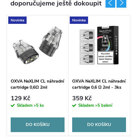
doporučujeme ještě dokoupit
Novinka
Novinka
N
ní
OXVA NeXLIM CL náhradní
OXVA NeXLIM CL náhradní
O
cartridge 0,6Ω 2ml
cartridge 0,6 Ω 2ml - 3ks
c
129 Kč
359 Kč
Skladem
>5 ks
Skladem
>5 balení
DO KOŠÍKU
DO KOŠÍKU