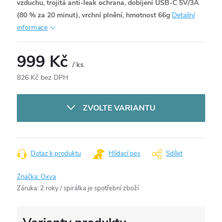
vzduchu, trojitá anti-leak ochrana, dobíjení USB-C 5V/3A
(80 % za 20 minut), vrchní plnění, hmotnost 66g
Detailní
informace
999 Kč
/ ks
826 Kč bez DPH
Měrná
cena:
ZVOLTE VARIANTU
Dotaz k produktu
Hlídací pes
Sdílet
Značka:
Oxva
Záruka
:
2 roky / spirálka je spotřební zboží