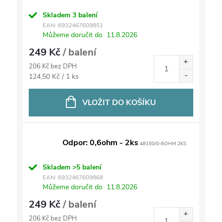
Skladem
3 balení
EAN:
6932467609851
Můžeme doručit do
11.8.2026
249 Kč
/ balení
206 Kč bez DPH
Měrná
124,50 Kč / 1 ks
cena:
VLOŽIT DO KOŠÍKU
Odpor: 0,6ohm - 2ks
48150/0-6OHM 2KS
Skladem
>5 balení
EAN:
6932467609868
Můžeme doručit do
11.8.2026
249 Kč
/ balení
206 Kč bez DPH