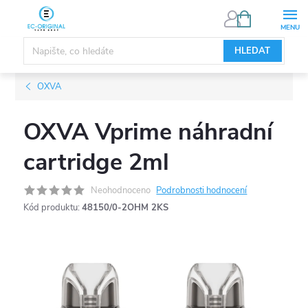
Přejít
NÁKUPNÍ
KOŠÍK
na
obsah
HLEDAT
OXVA
OXVA Vprime náhradní
cartridge 2ml
Neohodnoceno
Podrobnosti hodnocení
Kód produktu:
48150/0-2OHM 2KS