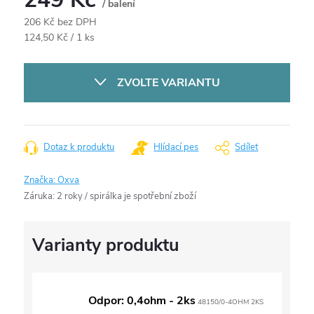
/ balení
206 Kč bez DPH
Měrná
124,50 Kč / 1 ks
cena:
ZVOLTE VARIANTU
Dotaz k produktu
Hlídací pes
Sdílet
Značka:
Oxva
Záruka
:
2 roky / spirálka je spotřební zboží
Odpor: 0,4ohm - 2ks
48150/0-4OHM 2KS