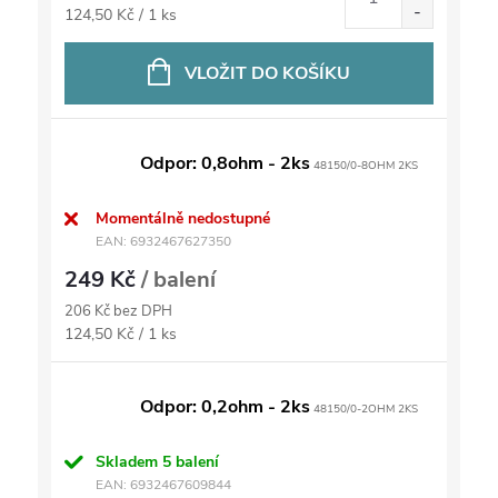
Měrná
124,50 Kč / 1 ks
cena:
VLOŽIT DO KOŠÍKU
Odpor: 0,8ohm - 2ks
48150/0-8OHM 2KS
Momentálně nedostupné
EAN:
6932467627350
249 Kč
/ balení
206 Kč bez DPH
Měrná
124,50 Kč / 1 ks
cena:
Odpor: 0,2ohm - 2ks
48150/0-2OHM 2KS
Skladem
5 balení
EAN:
6932467609844