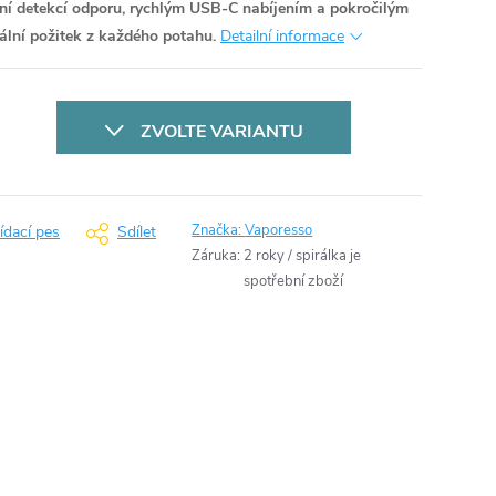
tní detekcí odporu, rychlým USB-C nabíjením a pokročilým
lní požitek z každého potahu.
Detailní informace
ZVOLTE VARIANTU
Značka:
Vaporesso
ídací pes
Sdílet
Záruka
:
2 roky / spirálka je
spotřební zboží