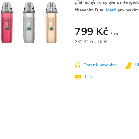
přehledným displejem, inteligen
žhavením Dual
Mesh
pro maximá
799 Kč
/ ks
660 Kč bez DPH
Měrná
cena:
Dotaz k produktu
Hl
Tisk