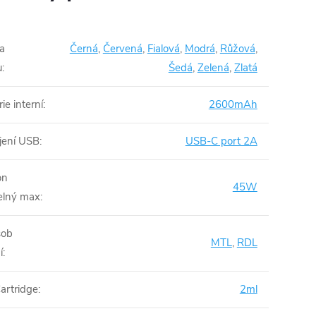
a
Černá
,
Červená
,
Fialová
,
Modrá
,
Růžová
,
u
:
Šedá
,
Zelená
,
Zlatá
ie interní
:
2600mAh
jení USB
:
USB-C port 2A
on
45W
elný max
:
ob
MTL
,
RDL
í
:
artridge
:
2ml