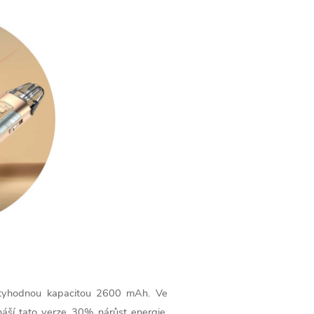
ctyhodnou kapacitou 2600 mAh. Ve
ší tato verze 30% nárůst energie,