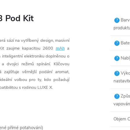
 Pod Kit
Barv
?
produkt
erá sází na vytříbený design, masivní
Bater
?
Kit zaujme kapacitou 2600
mAh
a
inteligentní elektroniku doplněnou o
Nabí
?
a dvojici režimů spínání. Klíčovou
rá zajišťuje věrnější podání aromat,
Výk
?
deální volbou pro ty, kdo požadují
nastavit
tibilitou s rodinou LUXE X.
Způs
?
vapován
Objem C
ené přímé potahování)