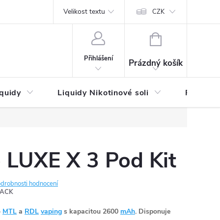
by platby
Reklamační řád
Velikost textu
Vrácení zboží a reklamace
Napi
CZK
NÁKUPNÍ
KOŠÍK
Přihlášení
Prázdný košík
iquidy
Liquidy Nikotinové soli
Příchutě
 LUXE X 3 Pod Kit
drobnosti hodnocení
LACK
o
MTL
a
RDL
vaping
s kapacitou 2600
mAh
. Disponuje