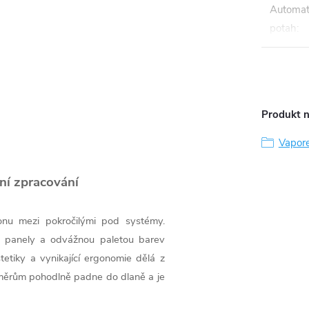
Automat
potah
:
Produkt n
Vapor
ní zpracování
onu mezi pokročilými pod systémy.
i panely a odvážnou paletou barev
tetiky a vynikající ergonomie dělá z
změrům pohodlně padne do dlaně a je