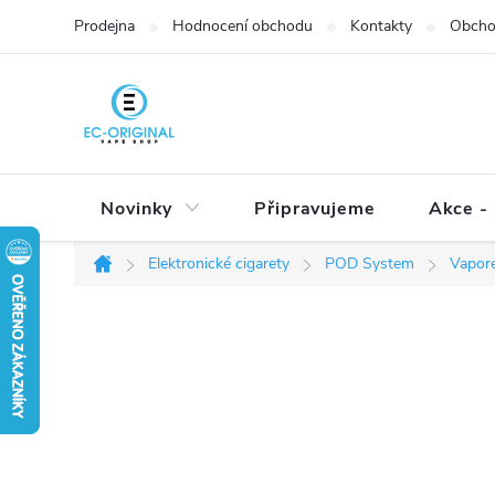
Přejít
Prodejna
Hodnocení obchodu
Kontakty
Obcho
na
obsah
Novinky
Připravujeme
Akce - 
Elektronické cigarety
POD System
Vapor
Domů