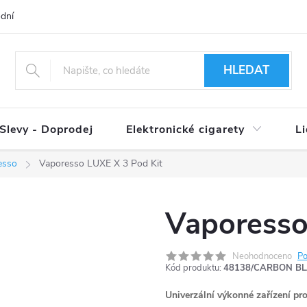
dní podmínky
Ověření věku 18+
Způsoby doručení
Způso
HLEDAT
Slevy - Doprodej
Elektronické cigarety
L
esso
Vaporesso LUXE X 3 Pod Kit
Vaporesso
Neohodnoceno
Po
Kód produktu:
48138/CARBON B
Univerzální výkonné zařízení pr