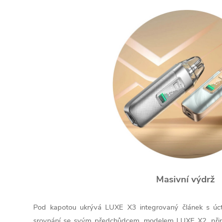
Masivní výdrž
Pod kapotou ukrývá LUXE X3 integrovaný článek s ú
srovnání se svým předchůdcem, modelem LUXE X2, přiná