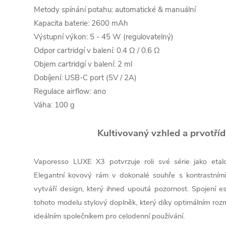
Metody spínání potahu: automatické & manuální
Kapacita baterie: 2600 mAh
Výstupní výkon: 5 - 45 W (regulovatelný)
Odpor cartridgí v balení: 0.4 Ω / 0.6 Ω
Objem cartridgí v balení: 2 ml
Dobíjení: USB-C port (5V / 2A)
Regulace airflow: ano
Váha: 100 g
Kultivovaný vzhled a prvotříd
Vaporesso LUXE X3 potvrzuje roli své série jako etal
Elegantní kovový rám v dokonalé souhře s kontrastním
vytváří design, který ihned upoutá pozornost. Spojení es
tohoto modelu stylový doplněk, který díky optimálním ro
ideálním společníkem pro celodenní používání.