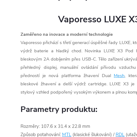
Vaporesso LUXE X3
Zaměřeno na inovace a moderní technologie
Vaporesso přichází s třetí generací úspěšné řady LUXE, kt
výdrž baterie a hladký chod. Novinka LUXE X3 Pod 
bleskovým 2A dobíjením přes USB-C. Tělo zařízení ukrývá 
přehledný displej, manuální ovládání přívodu vzduchu 
předností je nová platforma žhavení Dual
Mesh
, kte
bleskové žhavení a delší výdrž cartridge. LUXE X3 je i
stylový vzhled podpořený vysokým výkonem a plnou kompa
Parametry produktu:
Rozměry: 107.6 x 31.4 x 22.8 mm
Způsob potahování:
MTL
(klasické šlukování) /
RDL
(utaž