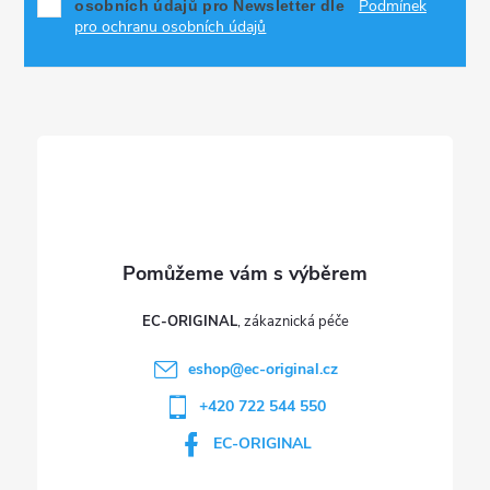
Podmínek
osobních údajů pro Newsletter dle
a
pro ochranu osobních údajů
t
í
EC-ORIGINAL
eshop
@
ec-original.cz
+420 722 544 550
EC-ORIGINAL