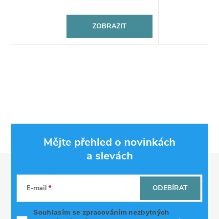
ZOBRAZIT
Mějte přehled o novinkách
a slevách
Z
á
E-mail
ODEBÍRAT
p
Souhlasím se zpracováním nezbytných