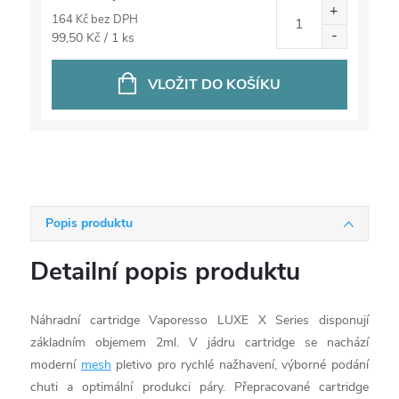
164 Kč bez DPH
Měrná
99,50 Kč / 1 ks
cena:
VLOŽIT DO KOŠÍKU
Popis produktu
Detailní popis produktu
Náhradní cartridge Vaporesso LUXE X Series disponují
základním objemem 2ml. V jádru cartridge se nachází
moderní
mesh
pletivo pro rychlé nažhavení, výborné podání
chuti a optimální produkci páry. Přepracované cartridge