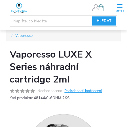
Přejít
NÁKUPNÍ
KOŠÍK
na
obsah
HLEDAT
Vaporesso
Vaporesso LUXE X
Series náhradní
cartridge 2ml
Neohodnoceno
Podrobnosti hodnocení
Kód produktu:
48144/0-6OHM 2KS