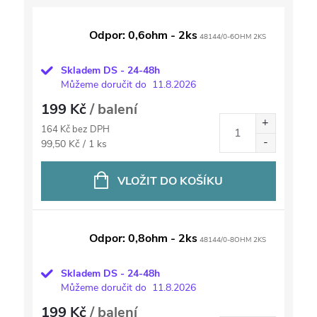
Odpor: 0,6ohm - 2ks
48144/0-6OHM 2KS
Skladem DS - 24-48h
Můžeme doručit do
11.8.2026
199 Kč
/ balení
164 Kč bez DPH
Měrná
99,50 Kč / 1 ks
cena:
VLOŽIT DO KOŠÍKU
Odpor: 0,8ohm - 2ks
48144/0-8OHM 2KS
Skladem DS - 24-48h
Můžeme doručit do
11.8.2026
199 Kč
/ balení