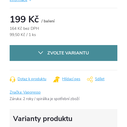
199 Kč
/ balení
164 Kč bez DPH
Měrná
99,50 Kč / 1 ks
cena:
ZVOLTE VARIANTU
Dotaz k produktu
Hlídací pes
Sdílet
Značka:
Vaporesso
Záruka
:
2 roky / spirálka je spotřební zboží