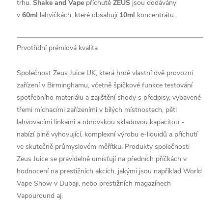
trhu.
Shake and Vape
příchutě
ZEUS
jsou dodávány
v
60ml
lahvičkách, které obsahují
10ml
koncentrátu.
Prvotřídní prémiová kvalita
Společnost Zeus Juice UK, která hrdě vlastní dvě provozní
zařízení v Birminghamu, včetně špičkové funkce testování
spotřebního materiálu a zajištění shody s předpisy, vybavené
třemi míchacími zařízeními v bílých místnostech, pěti
lahvovacími linkami a obrovskou skladovou kapacitou -
nabízí plně vyhovující, komplexní výrobu e-liquidů a příchutí
ve skutečně průmyslovém měřítku. Produkty společnosti
Zeus Juice se pravidelně umísťují na předních příčkách v
hodnocení na prestižních akcích, jakými jsou například World
Vape Show v Dubaji, nebo prestižních magazínech
Vapouround aj.