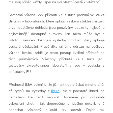
má svůj příběh každý vaper na své vlastní cestě k vítězství..."
Samotná výroba S&V příchutí Zeus Juice probíhá ve
Velké
Británii
v laboratořích, které splňují veškerá striktní nařízení
a za neustálého dohledu jsou používány pouze ty nejlepší a
nejkvalitnější dostupné suroviny. Jen takto může být s
jistotou zaručen dokonalý výsledný produkt, který splňuje
veškerá očekávání. Právě díky silnému důrazu na pečlivou
výrobní kvalitu, odděluje tento postup kvalitní příchutě od
těch průměrných. Všechny příchutě Zeus Juice jsou
testovány akreditovanou laboratoří a jsou v souladu s
požadavky EU.
Předností
S&V
balení je, že již není nutné čekat mnoho dnů,
až týdnů na výsledný
e-
liquid
, ale v podstatě ihned po
namíchání lze začít vapovat. Nicméně pro dokonalé
vykreslení chuti i tak doporučujeme ideálně několik dnů
ponechat výsledný e-
liquid
tzv. dozrát. Dojde tak