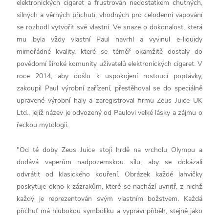
elektronických cigaret a frustrován nedostatkem chutných,
silných a věrných příchutí, vhodných pro celodenní vapování
se rozhodl vytvořit své vlastní. Ve snaze o dokonalost, která
mu byla vždy vlastní Paul navrhl a vyvinul e-liquidy
mimořádné kvality, které se téměř okamžitě dostaly do
povědomí široké komunity uživatelů elektronických cigaret. V
roce 2014, aby došlo k uspokojení rostoucí poptávky,
zakoupil Paul výrobní zařízení, přestěhoval se do speciálně
upravené výrobní haly a zaregistroval firmu Zeus Juice UK
Ltd., jejíž název je odvozený od Paulovi velké lásky a zájmu o
řeckou mytologii.
"Od té doby Zeus Juice stojí hrdě na vrcholu Olympu a
dodává vaperům nadpozemskou sílu, aby se dokázali
odvrátit od klasického kouření. Obrázek každé lahvičky
poskytuje okno k zázrakům, které se nachází uvnitř, z nichž
každý je reprezentován svým vlastním božstvem. Každá
příchuť má hlubokou symboliku a vypráví příběh, stejně jako