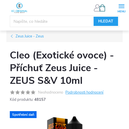
Přejít
NÁKUPNÍ
KOŠÍK
na
obsah
HLEDAT
Zeus Juice - Zeus
Cleo (Exotické ovoce) -
Příchuť Zeus Juice -
ZEUS S&V 10ml
Neohodnoceno
Podrobnosti hodnocení
Kód produktu:
48157
Spotřební daň