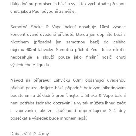
důkladnému promísení s bází, a vy si tak vychutnáte přesnou
chuť, jakou Paul původně zamýšlel.
Samotné Shake & Vape balení obsahuje
10ml
vysoce
koncentrované uvedené příchuťě, kterou jen doplníte bází s
nikotinem (případně jen samotnou bází) do celého
objemu
60ml
lahvičky. Samotná příchuť Zeus Juice nikotin
neobsahuje a slouží pouze jako finální nosič chuti
výsledného e-liquidu.
Návod na přípravu:
Lahvičku 60ml obsahující uvedenou
příchuť pouze dolijete bází, případně hotovým nikotinovým
boosterem a důkladně promíchejte. U Shake & Vape balení
není potřeba žádného dozrávání, a vy tak můžete ihned začít
s vapováním, ale ze zkušeností doporučujeme 2-4 dny
posečkat a výsledek bude mnohem lepší.
Doba zrání : 2-4 dny