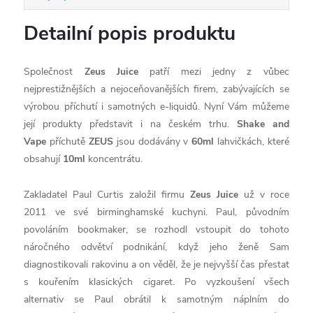
Detailní popis produktu
Společnost
Zeus Juice
patří mezi jedny z vůbec
nejprestižnějších a nejoceňovanějších firem, zabývajících se
výrobou příchutí i samotných e-liquidů. Nyní Vám můžeme
její produkty představit i na českém trhu.
Shake and
Vape
příchutě
ZEUS
jsou dodávány v
60ml
lahvičkách, které
obsahují
10ml
koncentrátu.
Zakladatel Paul Curtis založil firmu
Zeus Juice
už v roce
2011 ve své birminghamské kuchyni. Paul, původním
povoláním bookmaker, se rozhodl vstoupit do tohoto
náročného odvětví podnikání, když jeho ženě Sam
diagnostikovali rakovinu a on věděl, že je nejvyšší čas přestat
s kouřením klasických cigaret. Po vyzkoušení všech
alternativ se Paul obrátil k samotným náplním do