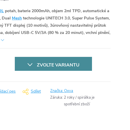
DL
potah, baterie 2000mAh, objem 2ml TPD, automatické a
, Dual
Mesh
technologie UNITECH 3.0, Super Pulse System,
ný TFT displej (10 motivů), 3úrovňový nastavitelný průtok
na, dobíjení USB-C 5V/3A (80 % za 20 minut), vrchní plnění,
ZVOLTE VARIANTU
Značka:
Oxva
ídací pes
Sdílet
Záruka
:
2 roky / spirálka je
spotřební zboží