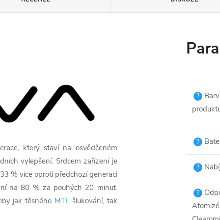
Para
Barv
?
produkt
Bater
?
race, který staví na osvědčeném
ních vylepšení. Srdcem zařízení je
Nabí
?
33 % více oproti předchozí generaci
ízení na 80 % za pouhých 20 minut.
Odp
?
eby jak těsného
MTL
šlukování, tak
Atomizér
Clearomi