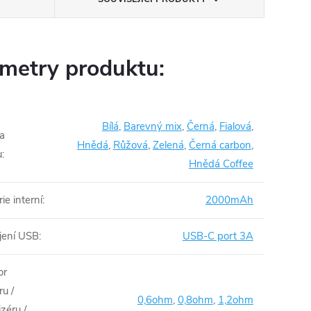
metry produktu:
Bílá
,
Barevný mix
,
Černá
,
Fialová
,
a
Hnědá
,
Růžová
,
Zelená
,
Černá carbon
,
u
:
Hnědá Coffee
ie interní
:
2000mAh
jení USB
:
USB-C port 3A
or
u /
0,6ohm
,
0,8ohm
,
1,2ohm
zéru /