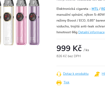
Elektronická cigareta -
MTL
/
R
manuální spínání, výkon 5–40W
režimy Boost / ECO, 0.85" barev
vzduchu, trojitá anti-leak ochra
hmotnost 66g
Detailní informace
999 Kč
/ ks
826 Kč bez DPH
Měrná
cena:
Dotaz k produktu
Hl
Tisk