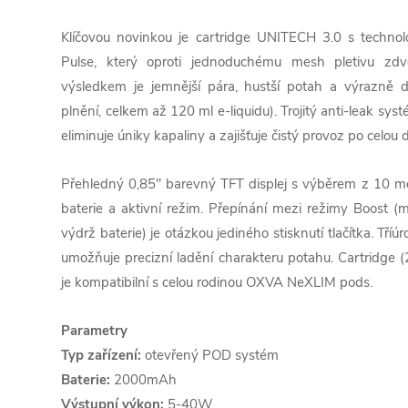
Klíčovou novinkou je cartridge UNITECH 3.0 s technol
Pulse, který oproti jednoduchému mesh pletivu zdv
výsledkem je jemnější pára, hustší potah a výrazně d
plnění, celkem až 120 ml e-liquidu). Trojitý anti-leak sy
eliminuje úniky kapaliny a zajišťuje čistý provoz po celou
Přehledný 0,85" barevný TFT displej s výběrem z 10 mot
baterie a aktivní režim. Přepínání mezi režimy Boost (
výdrž baterie) je otázkou jediného stisknutí tlačítka. Tř
umožňuje precizní ladění charakteru potahu. Cartridge 
je kompatibilní s celou rodinou OXVA NeXLIM pods.
Parametry
Typ zařízení:
otevřený POD systém
Baterie:
2000mAh
Výstupní výkon:
5-40W