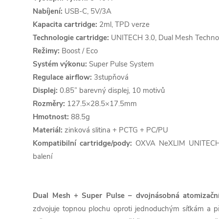
Nabíjení:
USB-C, 5V/3A
Kapacita cartridge:
2ml, TPD verze
Technologie cartridge:
UNITECH 3.0, Dual Mesh Techno
Režimy:
Boost / Eco
Systém výkonu:
Super Pulse System
Regulace airflow:
3stupňová
Displej:
0.85” barevný displej, 10 motivů
Rozměry:
127.5×28.5×17.5mm
Hmotnost:
88.5g
Materiál:
zinková slitina + PCTG + PC/PU
Kompatibilní cartridge/pody:
OXVA NeXLIM UNITECH 3.
balení
Dual Mesh + Super Pulse – dvojnásobná atomizační
zdvojuje topnou plochu oproti jednoduchým síťkám a př