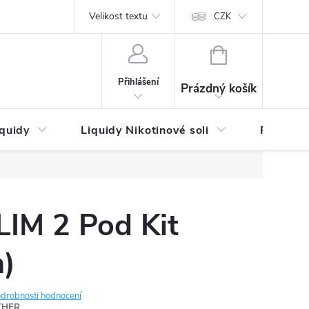
by platby
Reklamační řád
Velikost textu
Vrácení zboží a reklamace
Napi
CZK
NÁKUPNÍ
KOŠÍK
Přihlášení
Prázdný košík
iquidy
Liquidy Nikotinové soli
Příchutě
IM 2 Pod Kit
)
drobnosti hodnocení
THER