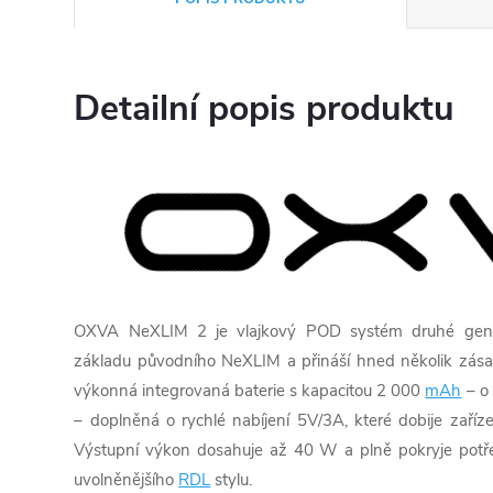
Detailní popis produktu
OXVA NeXLIM 2 je vlajkový POD systém druhé gene
základu původního NeXLIM a přináší hned několik zásad
výkonná integrovaná baterie s kapacitou 2 000
mAh
– o 
– doplněná o rychlé nabíjení 5V/3A, které dobije zař
Výstupní výkon dosahuje až 40 W a plně pokryje potř
uvolněnějšího
RDL
stylu.