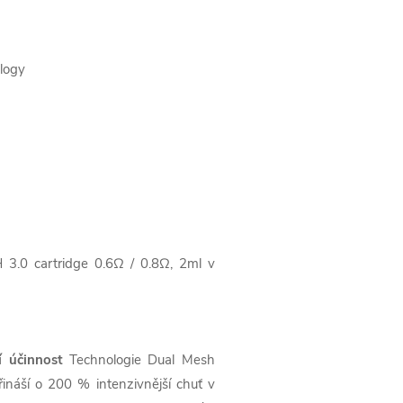
logy
0 cartridge 0.6Ω / 0.8Ω, 2ml v
 účinnost
Technologie Dual Mesh
ináší o 200 % intenzivnější chuť v