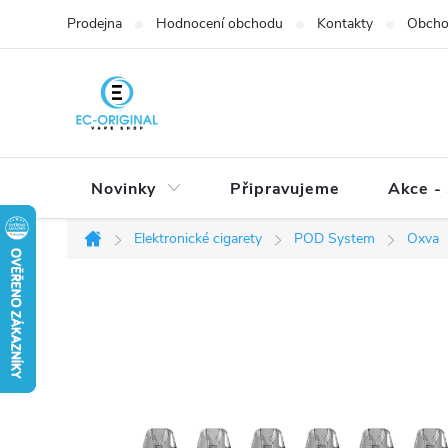
Přejít
Prodejna
Hodnocení obchodu
Kontakty
Obcho
na
obsah
Novinky
Připravujeme
Akce - 
Elektronické cigarety
POD System
Oxva
Domů