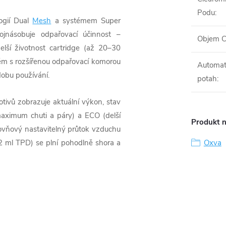
Podu
:
ogií Dual
Mesh
a systémem Super
ojnásobuje odpařovací účinnost –
Objem C
elší životnost cartridge (až 20–30
stém s rozšířenou odpařovací komorou
Automat
 dobu používání.
potah
:
ivů zobrazuje aktuální výkon, stav
maximum chuti a páry) a ECO (delší
Produkt n
íúrovňový nastavitelný průtok vzduchu
(2 ml TPD) se plní pohodlně shora a
Oxva