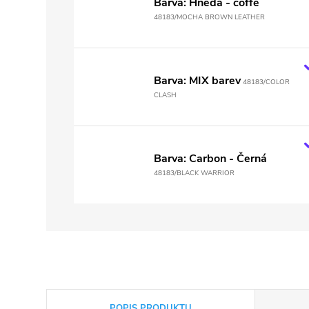
Barva: Hnědá - coffe
48183/MOCHA BROWN LEATHER
Barva: MIX barev
48183/COLOR
CLASH
Barva: Carbon - Černá
48183/BLACK WARRIOR
POPIS PRODUKTU