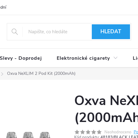
dní podmínky
Ověření věku 18+
Způsoby doručení
Způso
HLEDAT
Slevy - Doprodej
Elektronické cigarety
L
Oxva NeXLIM 2 Pod Kit (2000mAh)
Oxva NeXL
(2000mAh
Neohodnoceno
Po
Kód produktu:
48183/BLACK LEA