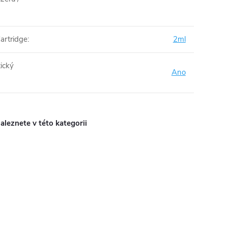
artridge
:
2ml
ický
Ano
aleznete v této kategorii