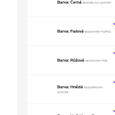
Barva: Černá
48183/BLACK LEATHER
Barva: Fialová
48183/SHINY PURPLE
Barva: Růžová
48183/SHINY PINK
Barva: Hnědá
48183/BROWN
LEATHER