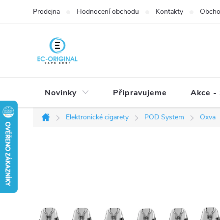
Přejít
Prodejna
Hodnocení obchodu
Kontakty
Obcho
na
obsah
Novinky
Připravujeme
Akce - 
Elektronické cigarety
POD System
Oxva
Domů