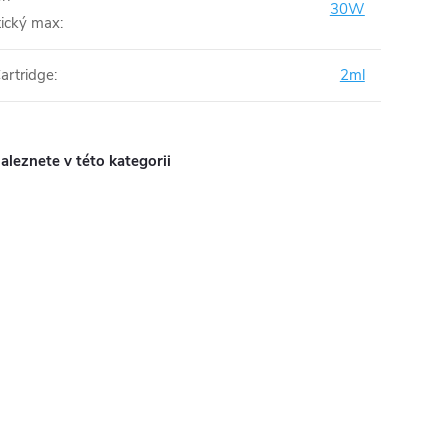
30W
ický max
:
artridge
:
2ml
aleznete v této kategorii