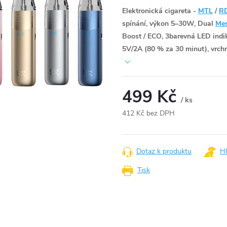
Elektronická cigareta -
MTL
/
R
spínání, výkon 5–30W, Dual
Me
Boost / ECO, 3barevná LED indik
5V/2A (80 % za 30 minut), vrchní
499 Kč
/ ks
412 Kč bez DPH
Měrná
cena:
Dotaz k produktu
Hl
Tisk