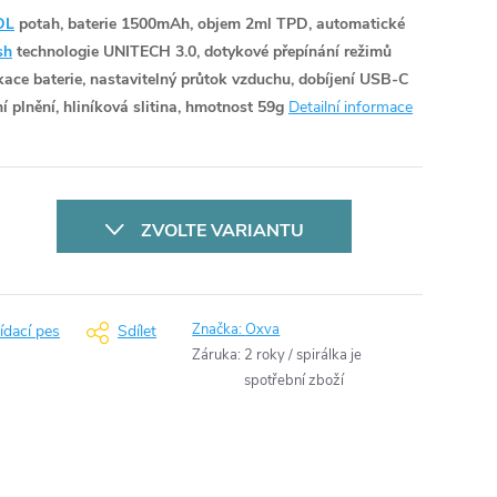
DL
potah, baterie 1500mAh, objem 2ml TPD, automatické
sh
technologie UNITECH 3.0, dotykové přepínání režimů
ace baterie, nastavitelný průtok vzduchu, dobíjení USB-C
 plnění, hliníková slitina, hmotnost 59g
Detailní informace
ZVOLTE VARIANTU
Značka:
Oxva
ídací pes
Sdílet
Záruka
:
2 roky / spirálka je
spotřební zboží