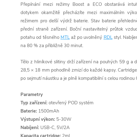
Přepínání mezi režimy Boost a ECO obstarává intuiti
dotykem okamžitě přecházíte mezi maximálním výk
režimem pro delší výdrž baterie. Stav baterie přehledn
přední straně zařízení. Boční nastavitelný průtok vzd
potahu od těsného
MTL
až po uvolněný
RDL
styl. Nabíje
na 80 % za přibližně 30 minut.
Tělo z hliníkové slitiny drží zařízení na pouhých 59 g
28,5 × 18 mm pohodlně zmizí do každé kapsy. Cartridge 
po sejmutí náustku a je plně kompatibilní s celou rodin
Parametry
Typ zařízení:
otevřený POD systém
Baterie:
1500mAh
Výstupní výkon:
5-30W
Nabíjení:
USB-C, 5V/2A
Kapacita cartridge:
2ml