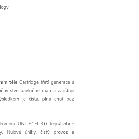
logy
ním těle
Cartridge třetí generace s
tivrstvé bavlněné matrici zajišťuje
ýsledkem je čistá, plná chuť bez
komora UNITECH 3.0 trojnásobně
y. Nulové úniky, čistý provoz a