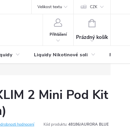
by platby
Reklamační řád
Velikost textu
Vrácení zboží a reklamace
Napi
CZK
NÁKUPNÍ
KOŠÍK
Přihlášení
Prázdný košík
iquidy
Liquidy Nikotinové soli
Příchutě
IM 2 Mini Pod Kit
)
drobnosti hodnocení
Kód produktu:
48186/AURORA BLUE