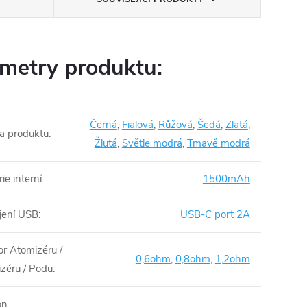
metry produktu:
Černá
,
Fialová
,
Růžová
,
Šedá
,
Zlatá
,
a produktu
:
Žlutá
,
Světle modrá
,
Tmavě modrá
ie interní
:
1500mAh
jení USB
:
USB-C port 2A
r Atomizéru /
0,6ohm
,
0,8ohm
,
1,2ohm
zéru / Podu
:
on