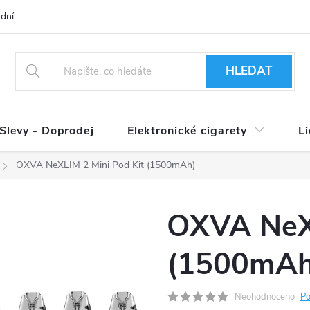
dní podmínky
Ověření věku 18+
Způsoby doručení
Způso
HLEDAT
Slevy - Doprodej
Elektronické cigarety
L
OXVA NeXLIM 2 Mini Pod Kit (1500mAh)
OXVA NeXL
(1500mAh
Neohodnoceno
Po