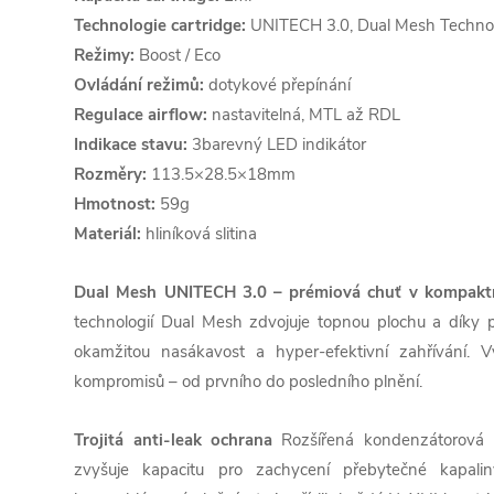
Technologie cartridge:
UNITECH 3.0, Dual Mesh Techno
Režimy:
Boost / Eco
Ovládání režimů:
dotykové přepínání
Regulace airflow:
nastavitelná, MTL až RDL
Indikace stavu:
3barevný LED indikátor
Rozměry:
113.5×28.5×18mm
Hmotnost:
59g
Materiál:
hliníková slitina
Dual Mesh UNITECH 3.0 – prémiová chuť v kompakt
technologií Dual Mesh zdvojuje topnou plochu a díky pě
okamžitou nasákavost a hyper-efektivní zahřívání. V
kompromisů – od prvního do posledního plnění.
Trojitá anti-leak ochrana
Rozšířená kondenzátorová 
zvyšuje kapacitu pro zachycení přebytečné kapalin