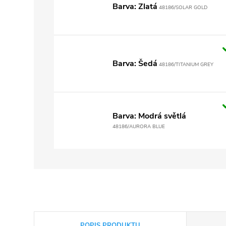
Barva: Zlatá
48186/SOLAR GOLD
Barva: Šedá
48186/TITANIUM GREY
Barva: Modrá světlá
48186/AURORA BLUE
POPIS PRODUKTU