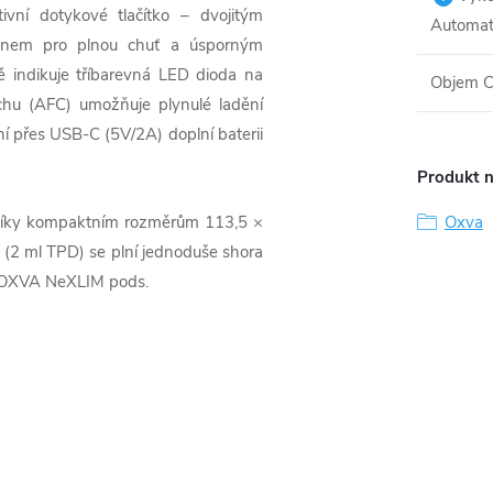
vní dotykové tlačítko – dvojitým
Automat
onem pro plnou chuť a úsporným
ě indikuje tříbarevná LED dioda na
Objem C
uchu (AFC) umožňuje plynulé ladění
ní přes USB-C (5V/2A) doplní baterii
Produkt n
 a díky kompaktním rozměrům 113,5 ×
Oxva
(2 ml TPD) se plní jednoduše shora
ou OXVA NeXLIM pods.