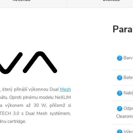
Para
Barv
?
Bater
?
 který přináší výkonnou Dual
Mesh
Nabí
?
rmátu. Oproti plnému modelu NeXLIM
a výkonem až 30 W, přičemž si
Odpo
?
NITECH 3.0 s Dual Mesh systémem,
Clearomi
dnu cartridge.
Výk
?