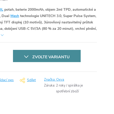
DL
potah, baterie 2000mAh, objem 2ml TPD, automatické a
, Dual
Mesh
technologie UNITECH 3.0, Super Pulse System,
ný TFT displej (10 motivů), 3úrovňový nastavitelný průtok
na, dobíjení USB-C 5V/3A (80 % za 20 minut), vrchní plnění,
ZVOLTE VARIANTU
Značka:
Oxva
ídací pes
Sdílet
Záruka
:
2 roky / spirálka je
spotřební zboží