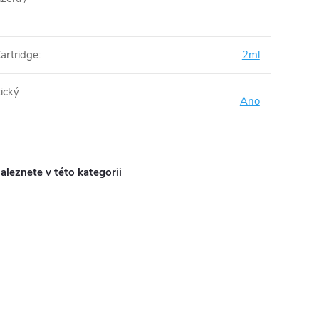
artridge
:
2ml
ický
Ano
aleznete v této kategorii