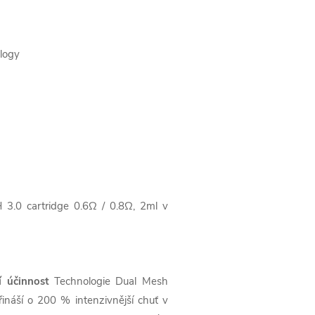
logy
0 cartridge 0.6Ω / 0.8Ω, 2ml v
 účinnost
Technologie Dual Mesh
ináší o 200 % intenzivnější chuť v