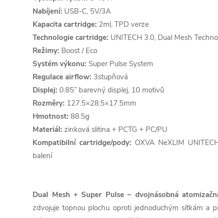
Nabíjení:
USB-C, 5V/3A
Kapacita cartridge:
2ml, TPD verze
Technologie cartridge:
UNITECH 3.0, Dual Mesh Techno
Režimy:
Boost / Eco
Systém výkonu:
Super Pulse System
Regulace airflow:
3stupňová
Displej:
0.85” barevný displej, 10 motivů
Rozměry:
127.5×28.5×17.5mm
Hmotnost:
88.5g
Materiál:
zinková slitina + PCTG + PC/PU
Kompatibilní cartridge/pody:
OXVA NeXLIM UNITECH 3.
balení
Dual Mesh + Super Pulse – dvojnásobná atomizační
zdvojuje topnou plochu oproti jednoduchým síťkám a př