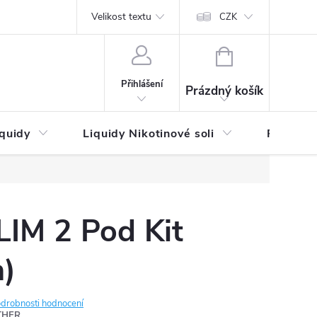
by platby
Reklamační řád
Velikost textu
Vrácení zboží a reklamace
Napi
CZK
NÁKUPNÍ
KOŠÍK
Přihlášení
Prázdný košík
iquidy
Liquidy Nikotinové soli
Příchutě
IM 2 Pod Kit
)
drobnosti hodnocení
THER