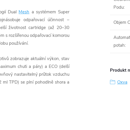
Podu
:
ogií Dual
Mesh
a systémem Super
ojnásobuje odpařovací účinnost –
Objem C
elší životnost cartridge (až 20–30
stém s rozšířenou odpařovací komorou
Automat
 dobu používání.
potah
:
ivů zobrazuje aktuální výkon, stav
maximum chuti a páry) a ECO (delší
Produkt n
íúrovňový nastavitelný průtok vzduchu
(2 ml TPD) se plní pohodlně shora a
Oxva