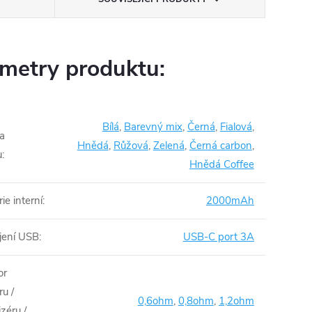
metry produktu:
Bílá
,
Barevný mix
,
Černá
,
Fialová
,
a
Hnědá
,
Růžová
,
Zelená
,
Černá carbon
,
u
:
Hnědá Coffee
ie interní
:
2000mAh
jení USB
:
USB-C port 3A
or
u /
0,6ohm
,
0,8ohm
,
1,2ohm
zéru /