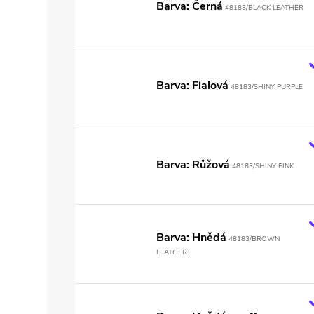
Barva: Černá
48183/BLACK LEATHER
Barva: Fialová
48183/SHINY PURPLE
Barva: Růžová
48183/SHINY PINK
Barva: Hnědá
48183/BROWN
LEATHER