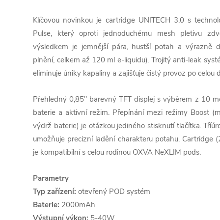
Klíčovou novinkou je cartridge UNITECH 3.0 s technol
Pulse, který oproti jednoduchému mesh pletivu zdv
výsledkem je jemnější pára, hustší potah a výrazně d
plnění, celkem až 120 ml e-liquidu). Trojitý anti-leak sy
eliminuje úniky kapaliny a zajišťuje čistý provoz po celou
Přehledný 0,85" barevný TFT displej s výběrem z 10 mot
baterie a aktivní režim. Přepínání mezi režimy Boost (
výdrž baterie) je otázkou jediného stisknutí tlačítka. Tř
umožňuje precizní ladění charakteru potahu. Cartridge 
je kompatibilní s celou rodinou OXVA NeXLIM pods.
Parametry
Typ zařízení:
otevřený POD systém
Baterie:
2000mAh
Výstupní výkon:
5-40W