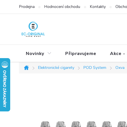
Přejít
Prodejna
Hodnocení obchodu
Kontakty
Obcho
na
obsah
Novinky
Připravujeme
Akce - 
Elektronické cigarety
POD System
Oxva
Domů