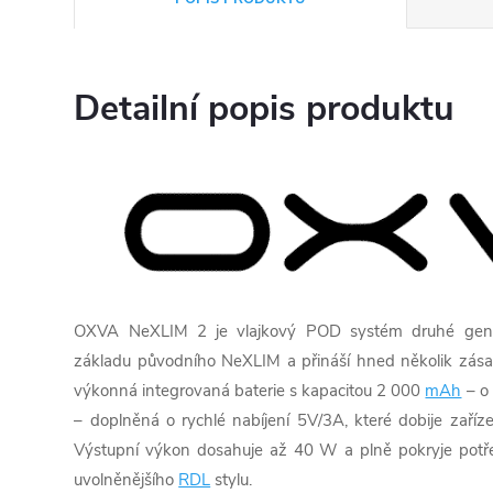
Detailní popis produktu
OXVA NeXLIM 2 je vlajkový POD systém druhé gene
základu původního NeXLIM a přináší hned několik zásad
výkonná integrovaná baterie s kapacitou 2 000
mAh
– o 
– doplněná o rychlé nabíjení 5V/3A, které dobije zař
Výstupní výkon dosahuje až 40 W a plně pokryje potř
uvolněnějšího
RDL
stylu.