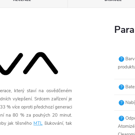
Para
Barv
?
produkt
Bater
?
race, který staví na osvědčeném
ních vylepšení. Srdcem zařízení je
Nabí
?
33 % více oproti předchozí generaci
ízení na 80 % za pouhých 20 minut.
Odp
?
eby jak těsného
MTL
šlukování, tak
Atomizér
Clearomi