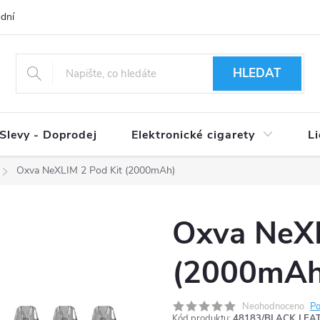
dní podmínky
Ověření věku 18+
Způsoby doručení
Způso
HLEDAT
Slevy - Doprodej
Elektronické cigarety
L
Oxva NeXLIM 2 Pod Kit (2000mAh)
Oxva NeXL
(2000mAh
Neohodnoceno
Po
Kód produktu:
48183/BLACK LEA