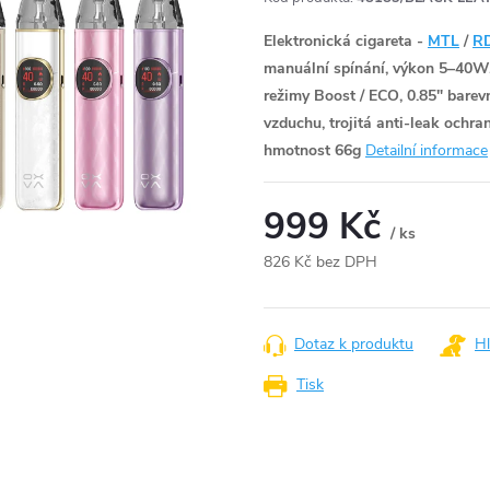
Elektronická cigareta -
MTL
/
R
manuální spínání, výkon 5–40W
režimy Boost / ECO, 0.85" barev
vzduchu, trojitá anti-leak ochra
hmotnost 66g
Detailní informace
999 Kč
/ ks
826 Kč bez DPH
Měrná
cena:
Dotaz k produktu
Hl
Tisk