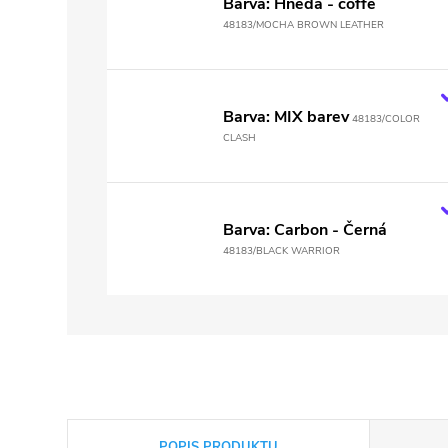
Barva: Hnědá - coffe
48183/MOCHA BROWN LEATHER
Barva: MIX barev
48183/COLOR
CLASH
Barva: Carbon - Černá
48183/BLACK WARRIOR
POPIS PRODUKTU