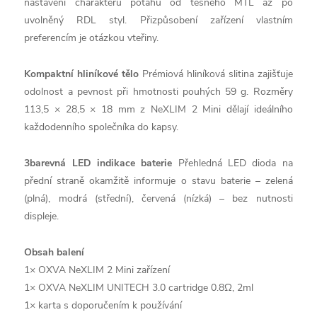
nastavení charakteru potahu od těsného MTL až po
uvolněný RDL styl. Přizpůsobení zařízení vlastním
preferencím je otázkou vteřiny.
Kompaktní hliníkové tělo
Prémiová hliníková slitina zajišťuje
odolnost a pevnost při hmotnosti pouhých 59 g. Rozměry
113,5 × 28,5 × 18 mm z NeXLIM 2 Mini dělají ideálního
každodenního společníka do kapsy.
3barevná LED indikace baterie
Přehledná LED dioda na
přední straně okamžitě informuje o stavu baterie – zelená
(plná), modrá (střední), červená (nízká) – bez nutnosti
displeje.
Obsah balení
1× OXVA NeXLIM 2 Mini zařízení
1× OXVA NeXLIM UNITECH 3.0 cartridge 0.8Ω, 2ml
1× karta s doporučením k používání