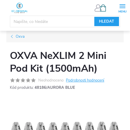
Přejít
NÁKUPNÍ
KOŠÍK
na
obsah
HLEDAT
Oxva
OXVA NeXLIM 2 Mini
Pod Kit (1500mAh)
Neohodnoceno
Podrobnosti hodnocení
Kód produktu:
48186/AURORA BLUE