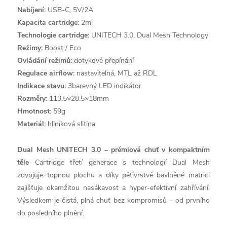
Nabíjení:
USB-C, 5V/2A
Kapacita cartridge:
2ml
Technologie cartridge:
UNITECH 3.0, Dual Mesh Technology
Režimy:
Boost / Eco
Ovládání režimů:
dotykové přepínání
Regulace airflow:
nastavitelná, MTL až RDL
Indikace stavu:
3barevný LED indikátor
Rozměry:
113.5×28.5×18mm
Hmotnost:
59g
Materiál:
hliníková slitina
Dual Mesh UNITECH 3.0 – prémiová chuť v kompaktním
těle
Cartridge třetí generace s technologií Dual Mesh
zdvojuje topnou plochu a díky pětivrstvé bavlněné matrici
zajišťuje okamžitou nasákavost a hyper-efektivní zahřívání.
Výsledkem je čistá, plná chuť bez kompromisů – od prvního
do posledního plnění.