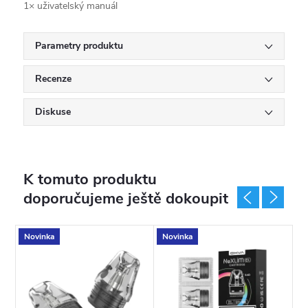
1× uživatelský manuál
Parametry produktu
Recenze
Diskuse
K tomuto produktu
doporučujeme ještě dokoupit
Novinka
Novinka
N