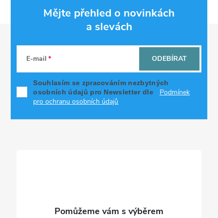
Mějte přehled o novinkách
a slevách
Z
á
E-mail
ODEBÍRAT
p
Souhlasím se zpracováním nezbytných
Podmínek
osobních údajů pro Newsletter dle
a
pro ochranu osobních údajů
t
í