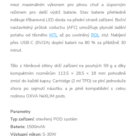
mezi maximálním výkonem pro plnou chuť a úsporným
režimem pro delší výdrž baterie. Stav baterie přehledně
indikuje tříbarevná LED dioda na přední straně zařízení. Boční
nastavitelný průtok vzduchu (AFC) umožňuje plynulé ladění
potahu od těsného
MTL
až po uvolněný
RDL
styl. Nabíjení
přes USB-C (5V/2A) doplní baterii na 80 % za přibližně 30
minut.
Tělo z hliníkové slitiny drží zařízení na pouhých 59 g a díky
kompaktním rozměrům 113,5 × 28,5 × 18 mm pohodlně
zmizí do každé kapsy. Cartridge (2 ml TPD) se plní jednoduše
shora po sejmutí náustku a je plně kompatibilní s celou
rodinou OXVA NeXLIM pods.
Parametry
Typ zařízení:
otevřený POD systém
Baterie:
1500mAh
Výstupní výkon:
5-30W