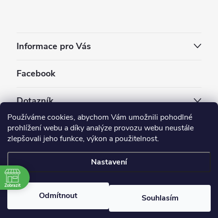
Informace pro Vás
Facebook
Dotazník
Používáme cookies, abychom Vám umožnili pohodlné
Jaký styl vapování vám vyhovuje ?
prohlížení webu a díky analýze provozu webu neustále
zlepšovali jeho funkce, výkon a použitelnost.
Počet hlasů:
3909
Nastavení
Copyright 2026
EC-ORIGINAL
. Všechna práva vyhrazena.
Upravit nastavení cookies
Zobrazit
Odmítnout
Souhlasím
Vytvořil Shoptet