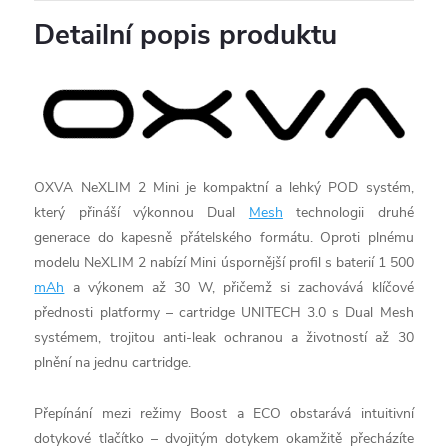
Detailní popis produktu
OXVA NeXLIM 2 Mini je kompaktní a lehký POD systém,
který přináší výkonnou Dual
Mesh
technologii druhé
generace do kapesně přátelského formátu. Oproti plnému
modelu NeXLIM 2 nabízí Mini úspornější profil s baterií 1 500
mAh
a výkonem až 30 W, přičemž si zachovává klíčové
přednosti platformy – cartridge UNITECH 3.0 s Dual Mesh
systémem, trojitou anti-leak ochranou a životností až 30
plnění na jednu cartridge.
Přepínání mezi režimy Boost a ECO obstarává intuitivní
dotykové tlačítko – dvojitým dotykem okamžitě přecházíte