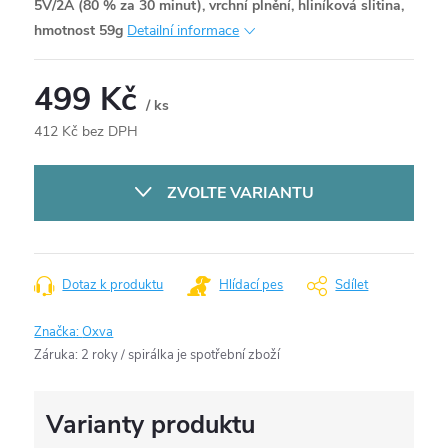
5V/2A (80 % za 30 minut), vrchní plnění, hliníková slitina,
hmotnost 59g
Detailní informace
499 Kč
/ ks
412 Kč bez DPH
Měrná
cena:
ZVOLTE VARIANTU
Dotaz k produktu
Hlídací pes
Sdílet
Značka:
Oxva
Záruka
:
2 roky / spirálka je spotřební zboží