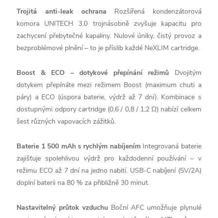
Trojitá anti-leak ochrana
Rozšířená kondenzátorová
komora UNITECH 3.0 trojnásobně zvyšuje kapacitu pro
zachycení přebytečné kapaliny. Nulové úniky, čistý provoz a
bezproblémové plnění – to je příslib každé NeXLIM cartridge.
Boost & ECO – dotykové přepínání režimů
Dvojitým
dotykem přepínáte mezi režimem Boost (maximum chuti a
páry) a ECO (úspora baterie, výdrž až 7 dní). Kombinace s
dostupnými odpory cartridge (0,6 / 0,8 / 1,2 Ω) nabízí celkem
šest různých vapovacích zážitků.
Baterie 1 500 mAh s rychlým nabíjením
Integrovaná baterie
zajišťuje spolehlivou výdrž pro každodenní používání – v
režimu ECO až 7 dní na jedno nabití. USB-C nabíjení (5V/2A)
doplní baterii na 80 % za přibližně 30 minut.
Nastavitelný průtok vzduchu
Boční AFC umožňuje plynulé