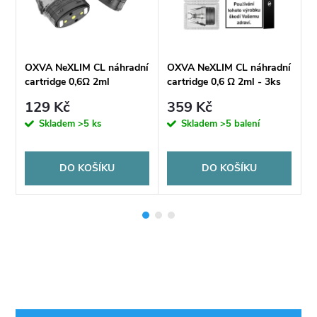
ní
OXVA NeXLIM CL náhradní
OXVA NeXLIM CL náhradní
O
cartridge 0,6Ω 2ml
cartridge 0,6 Ω 2ml - 3ks
c
129 Kč
359 Kč
Skladem
>5 ks
Skladem
>5 balení
DO KOŠÍKU
DO KOŠÍKU