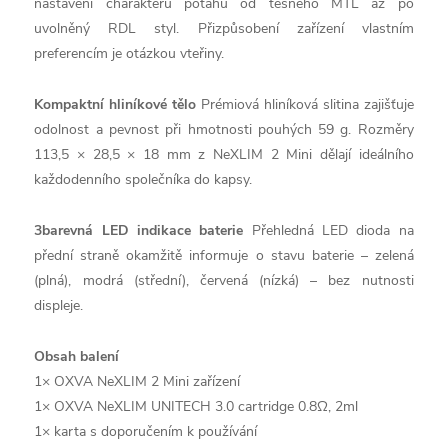
nastavení charakteru potahu od těsného MTL až po
uvolněný RDL styl. Přizpůsobení zařízení vlastním
preferencím je otázkou vteřiny.
Kompaktní hliníkové tělo
Prémiová hliníková slitina zajišťuje
odolnost a pevnost při hmotnosti pouhých 59 g. Rozměry
113,5 × 28,5 × 18 mm z NeXLIM 2 Mini dělají ideálního
každodenního společníka do kapsy.
3barevná LED indikace baterie
Přehledná LED dioda na
přední straně okamžitě informuje o stavu baterie – zelená
(plná), modrá (střední), červená (nízká) – bez nutnosti
displeje.
Obsah balení
1× OXVA NeXLIM 2 Mini zařízení
1× OXVA NeXLIM UNITECH 3.0 cartridge 0.8Ω, 2ml
1× karta s doporučením k používání