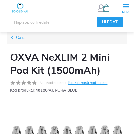
Přejít
NÁKUPNÍ
KOŠÍK
na
obsah
HLEDAT
Oxva
OXVA NeXLIM 2 Mini
Pod Kit (1500mAh)
Neohodnoceno
Podrobnosti hodnocení
Kód produktu:
48186/AURORA BLUE