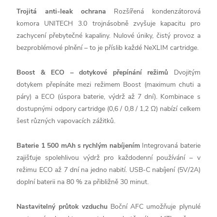
Trojitá anti-leak ochrana
Rozšířená kondenzátorová
komora UNITECH 3.0 trojnásobně zvyšuje kapacitu pro
zachycení přebytečné kapaliny. Nulové úniky, čistý provoz a
bezproblémové plnění – to je příslib každé NeXLIM cartridge.
Boost & ECO – dotykové přepínání režimů
Dvojitým
dotykem přepínáte mezi režimem Boost (maximum chuti a
páry) a ECO (úspora baterie, výdrž až 7 dní). Kombinace s
dostupnými odpory cartridge (0,6 / 0,8 / 1,2 Ω) nabízí celkem
šest různých vapovacích zážitků.
Baterie 1 500 mAh s rychlým nabíjením
Integrovaná baterie
zajišťuje spolehlivou výdrž pro každodenní používání – v
režimu ECO až 7 dní na jedno nabití. USB-C nabíjení (5V/2A)
doplní baterii na 80 % za přibližně 30 minut.
Nastavitelný průtok vzduchu
Boční AFC umožňuje plynulé