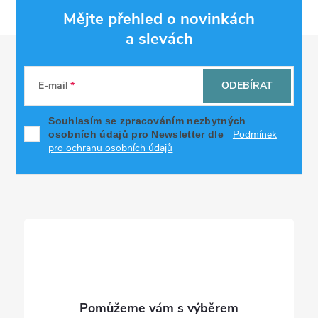
Mějte přehled o novinkách
a slevách
Z
á
E-mail
ODEBÍRAT
p
Souhlasím se zpracováním nezbytných
Podmínek
osobních údajů pro Newsletter dle
a
pro ochranu osobních údajů
t
í