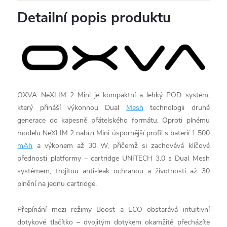
Detailní popis produktu
OXVA NeXLIM 2 Mini je kompaktní a lehký POD systém,
který přináší výkonnou Dual
Mesh
technologii druhé
generace do kapesně přátelského formátu. Oproti plnému
modelu NeXLIM 2 nabízí Mini úspornější profil s baterií 1 500
mAh
a výkonem až 30 W, přičemž si zachovává klíčové
přednosti platformy – cartridge UNITECH 3.0 s Dual Mesh
systémem, trojitou anti-leak ochranou a životností až 30
plnění na jednu cartridge.
Přepínání mezi režimy Boost a ECO obstarává intuitivní
dotykové tlačítko – dvojitým dotykem okamžitě přecházíte