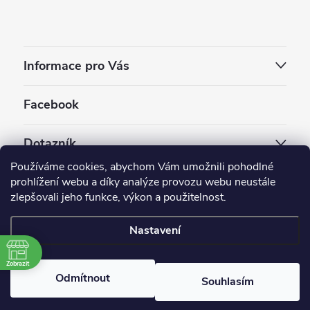
Informace pro Vás
Facebook
Dotazník
Používáme cookies, abychom Vám umožnili pohodlné
Jaký styl vapování vám vyhovuje ?
prohlížení webu a díky analýze provozu webu neustále
zlepšovali jeho funkce, výkon a použitelnost.
Počet hlasů:
3909
Nastavení
Copyright 2026
EC-ORIGINAL
. Všechna práva vyhrazena.
Upravit nastavení cookies
Zobrazit
Odmítnout
Souhlasím
Vytvořil Shoptet