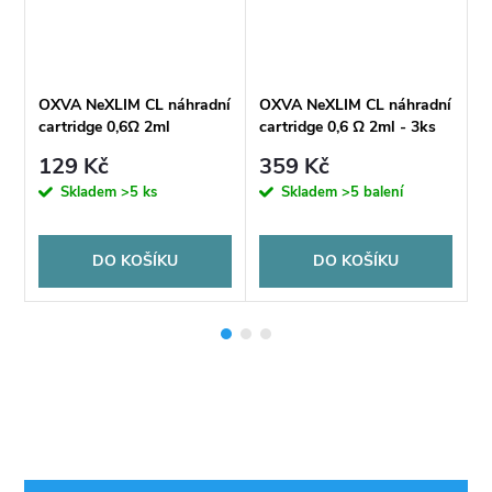
ní
OXVA NeXLIM CL náhradní
OXVA NeXLIM CL náhradní
O
cartridge 0,6Ω 2ml
cartridge 0,6 Ω 2ml - 3ks
c
129 Kč
359 Kč
Skladem
>5 ks
Skladem
>5 balení
DO KOŠÍKU
DO KOŠÍKU