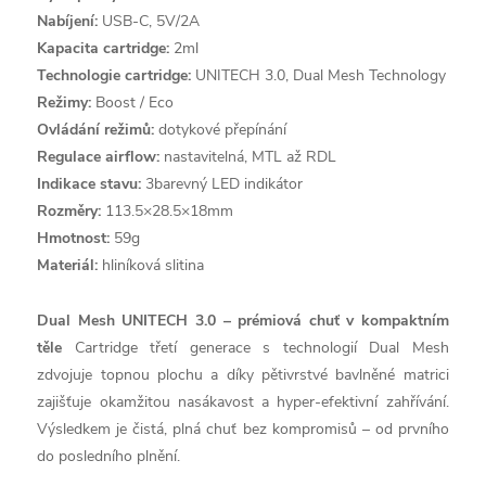
Nabíjení:
USB-C, 5V/2A
Kapacita cartridge:
2ml
Technologie cartridge:
UNITECH 3.0, Dual Mesh Technology
Režimy:
Boost / Eco
Ovládání režimů:
dotykové přepínání
Regulace airflow:
nastavitelná, MTL až RDL
Indikace stavu:
3barevný LED indikátor
Rozměry:
113.5×28.5×18mm
Hmotnost:
59g
Materiál:
hliníková slitina
Dual Mesh UNITECH 3.0 – prémiová chuť v kompaktním
těle
Cartridge třetí generace s technologií Dual Mesh
zdvojuje topnou plochu a díky pětivrstvé bavlněné matrici
zajišťuje okamžitou nasákavost a hyper-efektivní zahřívání.
Výsledkem je čistá, plná chuť bez kompromisů – od prvního
do posledního plnění.