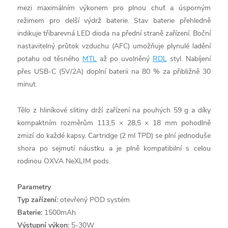
mezi maximálním výkonem pro plnou chuť a úsporným
režimem pro delší výdrž baterie. Stav baterie přehledně
indikuje tříbarevná LED dioda na přední straně zařízení. Boční
nastavitelný průtok vzduchu (AFC) umožňuje plynulé ladění
potahu od těsného
MTL
až po uvolněný
RDL
styl. Nabíjení
přes USB-C (5V/2A) doplní baterii na 80 % za přibližně 30
minut.
Tělo z hliníkové slitiny drží zařízení na pouhých 59 g a díky
kompaktním rozměrům 113,5 × 28,5 × 18 mm pohodlně
zmizí do každé kapsy. Cartridge (2 ml TPD) se plní jednoduše
shora po sejmutí náustku a je plně kompatibilní s celou
rodinou OXVA NeXLIM pods.
Parametry
Typ zařízení:
otevřený POD systém
Baterie:
1500mAh
Výstupní výkon:
5-30W