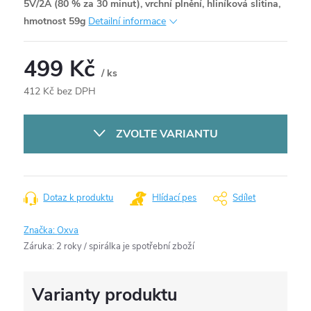
5V/2A (80 % za 30 minut), vrchní plnění, hliníková slitina,
hmotnost 59g
Detailní informace
499 Kč
/ ks
412 Kč bez DPH
Měrná
cena:
ZVOLTE VARIANTU
Dotaz k produktu
Hlídací pes
Sdílet
Značka:
Oxva
Záruka
:
2 roky / spirálka je spotřební zboží