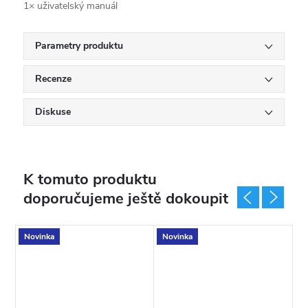
1× uživatelský manuál
Parametry produktu
Recenze
Diskuse
K tomuto produktu
doporučujeme ještě dokoupit
Novinka
Novinka
N