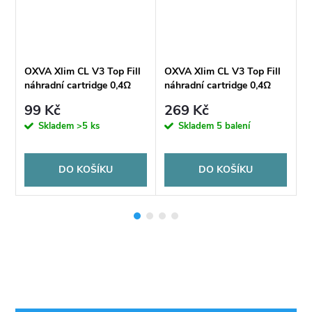
l
OXVA Xlim CL V3 Top Fill
OXVA Xlim CL V3 Top Fill
O
náhradní cartridge 0,4Ω
náhradní cartridge 0,4Ω
n
2ml
2ml - 3ks
2
99 Kč
269 Kč
9
Skladem
>5 ks
Skladem
5 balení
DO KOŠÍKU
DO KOŠÍKU