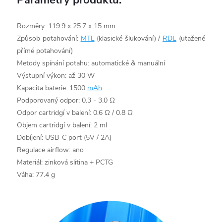
Parametry produktu:
Rozměry: 119.9 x 25.7 x 15 mm
Způsob potahování:
MTL
(klasické šlukování) /
RDL
(utažené
přímé potahování)
Metody spínání potahu: automatické & manuální
Výstupní výkon: až 30 W
Kapacita baterie: 1500
mAh
Podporovaný odpor: 0.3 - 3.0 Ω
Odpor cartridgí v balení: 0.6 Ω / 0.8 Ω
Objem cartridgí v balení: 2 ml
Dobíjení: USB-C port (5V / 2A)
Regulace airflow: ano
Materiál: zinková slitina + PCTG
Váha: 77.4 g