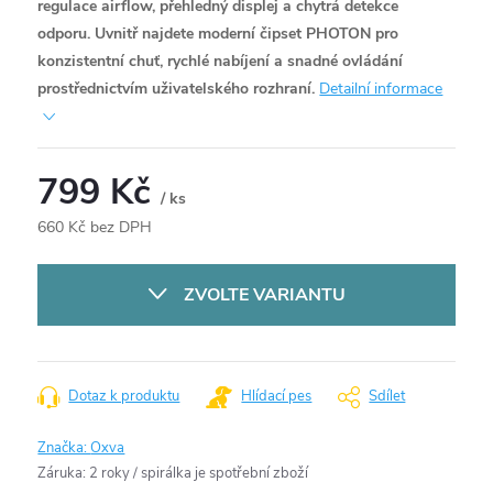
regulace airflow, přehledný displej a chytrá detekce
odporu. Uvnitř najdete moderní čipset PHOTON pro
konzistentní chuť, rychlé nabíjení a snadné ovládání
prostřednictvím uživatelského rozhraní.
Detailní informace
799 Kč
/ ks
660 Kč bez DPH
Měrná
cena:
ZVOLTE VARIANTU
Dotaz k produktu
Hlídací pes
Sdílet
Značka:
Oxva
Záruka
:
2 roky / spirálka je spotřební zboží