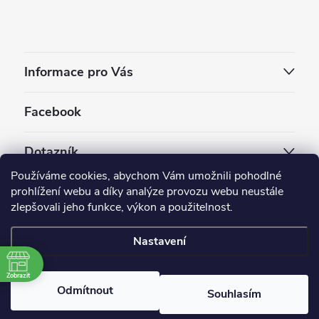
Informace pro Vás
Facebook
Dotazník
Používáme cookies, abychom Vám umožnili pohodlné
Jaký styl vapování vám vyhovuje ?
prohlížení webu a díky analýze provozu webu neustále
zlepšovali jeho funkce, výkon a použitelnost.
Počet hlasů:
3910
Nastavení
Copyright 2026
EC-ORIGINAL
. Všechna práva vyhrazena.
Upravit nastavení cookies
Zobrazit
Odmítnout
Souhlasím
Vytvořil Shoptet