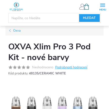
Přejít
NÁKUPNÍ
KOŠÍK
na
obsah
HLEDAT
Oxva
OXVA Xlim Pro 3 Pod
Kit - nové barvy
Neohodnoceno
Podrobnosti hodnocení
Kód produktu:
48135/CERAMIC WHITE