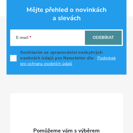
Mějte přehled o novinkách
a slevách
Z
á
E-mail
ODEBÍRAT
p
Souhlasím se zpracováním nezbytných
Podmínek
osobních údajů pro Newsletter dle
a
pro ochranu osobních údajů
t
í