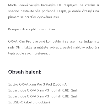
Model vyniká velkým barevným HD displejem, na kterém si
snadno nastavíte vše potřebné. Displej je dobře čitelný i na
přímém slunci díky vysokému jasu.
Kompatibilita s platformou Xlim
OXVA Xlim Pro 3 je plně kompatibilní se všemi cartridgemi z
řady Xlim, takže si můžete vybrat z pestré nabídky odporů i
typů podle svých preferencí.
Obsah balení:
1x tělo OXVA Xlim Pro 3 Pod (1500mAh)
1x cartridge OXVA Xlim V3 Top Fill (0.6Ω; 2ml)
1x cartridge OXVA Xlim V3 Top Fill (0.8Ω; 2ml)
1x USB-C kabel pro dobíjení