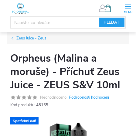
Přejít
NÁKUPNÍ
KOŠÍK
na
obsah
HLEDAT
Zeus Juice - Zeus
Orpheus (Malina a
moruše) - Příchuť Zeus
Juice - ZEUS S&V 10ml
Neohodnoceno
Podrobnosti hodnocení
Kód produktu:
48155
Spotřební daň