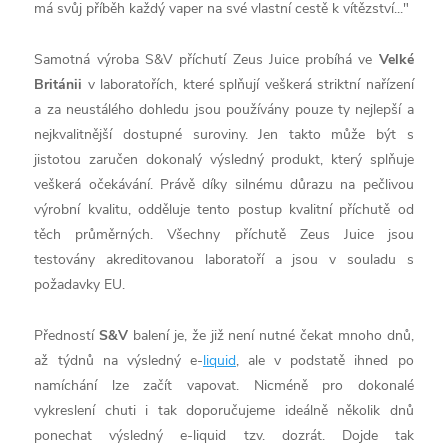
má svůj příběh každý vaper na své vlastní cestě k vítězství..."
Samotná výroba S&V příchutí Zeus Juice probíhá ve
Velké
Británii
v laboratořích, které splňují veškerá striktní nařízení
a za neustálého dohledu jsou používány pouze ty nejlepší a
nejkvalitnější dostupné suroviny. Jen takto může být s
jistotou zaručen dokonalý výsledný produkt, který splňuje
veškerá očekávání. Právě díky silnému důrazu na pečlivou
výrobní kvalitu, odděluje tento postup kvalitní příchutě od
těch průměrných. Všechny příchutě Zeus Juice jsou
testovány akreditovanou laboratoří a jsou v souladu s
požadavky EU.
Předností
S&V
balení je, že již není nutné čekat mnoho dnů,
až týdnů na výsledný
e-
liquid
, ale v podstatě ihned po
namíchání lze začít vapovat. Nicméně pro dokonalé
vykreslení chuti i tak doporučujeme ideálně několik dnů
ponechat výsledný e-
liquid
tzv. dozrát. Dojde tak