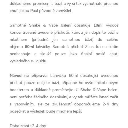
důkladnému promísení s bází, a vy si tak vychutnáte přesnou
chuť, jakou Paul původně zamýšlel.
Samotné Shake & Vape balení obsahuje
10ml
vysoce
koncentrované uvedené příchuťě, kterou jen doplníte bází s
nikotinem (případně jen samotnou bází) do celého
objemu
60ml
lahvičky. Samotná příchuť Zeus Juice nikotin
neobsahuje a slouží pouze jako finální nosič chuti
výsledného e-liquidu.
Návod na přípravu:
Lahvičku 60ml obsahující uvedenou
příchuť pouze dolijete bází, případně hotovým nikotinovým
boosterem a důkladně promíchejte. U Shake & Vape balení
není potřeba žádného dozrávání, a vy tak můžete ihned začít
s vapováním, ale ze zkušeností doporučujeme 2-4 dny
posečkat a výsledek bude mnohem lepší.
Doba zrání : 2-4 dny