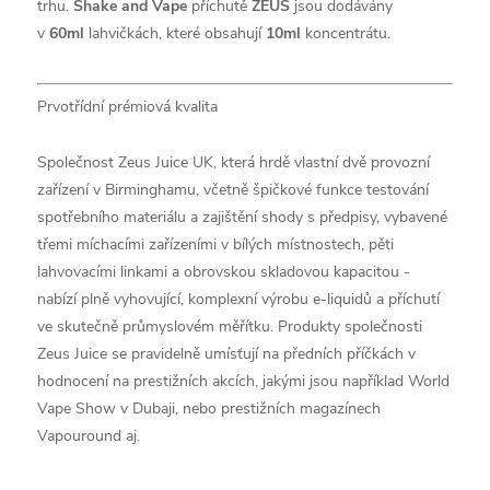
trhu.
Shake and Vape
příchutě
ZEUS
jsou dodávány
v
60ml
lahvičkách, které obsahují
10ml
koncentrátu.
Prvotřídní prémiová kvalita
Společnost Zeus Juice UK, která hrdě vlastní dvě provozní
zařízení v Birminghamu, včetně špičkové funkce testování
spotřebního materiálu a zajištění shody s předpisy, vybavené
třemi míchacími zařízeními v bílých místnostech, pěti
lahvovacími linkami a obrovskou skladovou kapacitou -
nabízí plně vyhovující, komplexní výrobu e-liquidů a příchutí
ve skutečně průmyslovém měřítku. Produkty společnosti
Zeus Juice se pravidelně umísťují na předních příčkách v
hodnocení na prestižních akcích, jakými jsou například World
Vape Show v Dubaji, nebo prestižních magazínech
Vapouround aj.