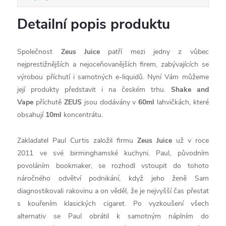
Detailní popis produktu
Společnost
Zeus Juice
patří mezi jedny z vůbec
nejprestižnějších a nejoceňovanějších firem, zabývajících se
výrobou příchutí i samotných e-liquidů. Nyní Vám můžeme
její produkty představit i na českém trhu.
Shake and
Vape
příchutě
ZEUS
jsou dodávány v
60ml
lahvičkách, které
obsahují
10ml
koncentrátu.
Zakladatel Paul Curtis založil firmu
Zeus Juice
už v roce
2011 ve své birminghamské kuchyni. Paul, původním
povoláním bookmaker, se rozhodl vstoupit do tohoto
náročného odvětví podnikání, když jeho ženě Sam
diagnostikovali rakovinu a on věděl, že je nejvyšší čas přestat
s kouřením klasických cigaret. Po vyzkoušení všech
alternativ se Paul obrátil k samotným náplním do