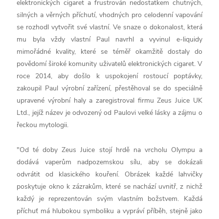
elektronických cigaret a frustrován nedostatkem chutných,
silných a věrných příchutí, vhodných pro celodenní vapování
se rozhodl vytvořit své vlastní. Ve snaze o dokonalost, která
mu byla vždy vlastní Paul navrhl a vyvinul e-liquidy
mimořádné kvality, které se téměř okamžitě dostaly do
povědomí široké komunity uživatelů elektronických cigaret. V
roce 2014, aby došlo k uspokojení rostoucí poptávky,
zakoupil Paul výrobní zařízení, přestěhoval se do speciálně
upravené výrobní haly a zaregistroval firmu Zeus Juice UK
Ltd., jejíž název je odvozený od Paulovi velké lásky a zájmu o
řeckou mytologii.
"Od té doby Zeus Juice stojí hrdě na vrcholu Olympu a
dodává vaperům nadpozemskou sílu, aby se dokázali
odvrátit od klasického kouření. Obrázek každé lahvičky
poskytuje okno k zázrakům, které se nachází uvnitř, z nichž
každý je reprezentován svým vlastním božstvem. Každá
příchuť má hlubokou symboliku a vypráví příběh, stejně jako