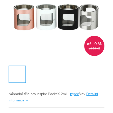
až –9 %
od 99 Kč
Náhradní tělo pro Aspire PockeX 2ml -
pyrex
/kov
Detailní
informace