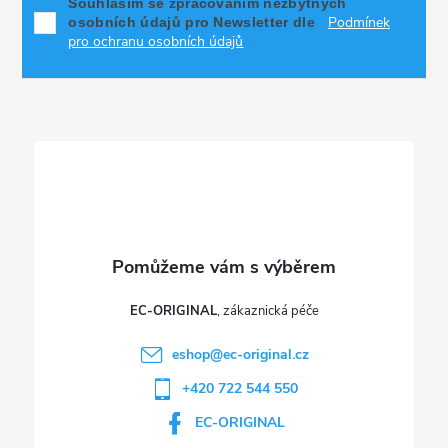
p
Souhlasím se zpracováním nezbytných
Podmínek
osobních údajů pro Newsletter dle
a
pro ochranu osobních údajů
t
í
EC-ORIGINAL
eshop
@
ec-original.cz
+420 722 544 550
EC-ORIGINAL