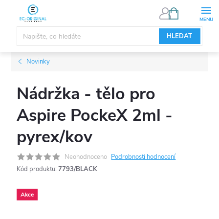
Přejít
NÁKUPNÍ
KOŠÍK
na
obsah
HLEDAT
Novinky
Nádržka - tělo pro
Aspire PockeX 2ml -
pyrex/kov
Neohodnoceno
Podrobnosti hodnocení
Kód produktu:
7793/BLACK
Akce