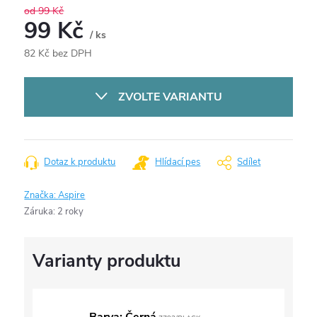
od 99 Kč
99 Kč
/ ks
82 Kč bez DPH
Měrná
cena:
ZVOLTE VARIANTU
Dotaz k produktu
Hlídací pes
Sdílet
Značka:
Aspire
Záruka
:
2 roky