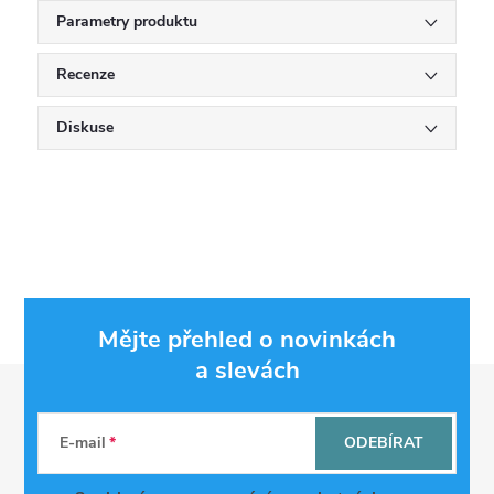
Parametry produktu
Recenze
Diskuse
Mějte přehled o novinkách
a slevách
Z
á
E-mail
ODEBÍRAT