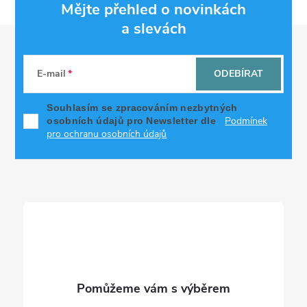
Mějte přehled o novinkách
a slevách
Z
á
E-mail
ODEBÍRAT
p
Souhlasím se zpracováním nezbytných
Podmínek
osobních údajů pro Newsletter dle
a
pro ochranu osobních údajů
t
í