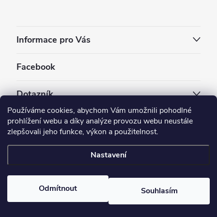
Informace pro Vás
Facebook
Dotazník
Používáme cookies, abychom Vám umožnili pohodlné
Jaký styl vapování vám vyhovuje ?
prohlížení webu a díky analýze provozu webu neustále
zlepšovali jeho funkce, výkon a použitelnost.
Počet hlasů:
3909
Nastavení
Copyright 2026
EC-ORIGINAL
. Všechna práva vyhrazena.
Upravit nastavení cookies
Odmítnout
Souhlasím
Vytvořil Shoptet