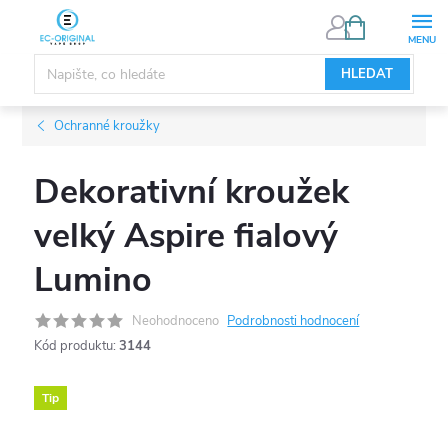
Přejít
NÁKUPNÍ
KOŠÍK
na
obsah
HLEDAT
Ochranné kroužky
Dekorativní kroužek
velký Aspire fialový
Lumino
Neohodnoceno
Podrobnosti hodnocení
Kód produktu:
3144
Tip