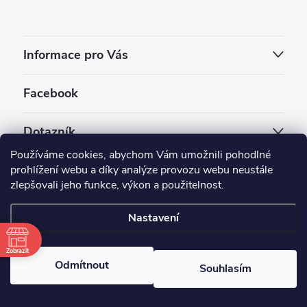
Informace pro Vás
Facebook
Dotazník
Používáme cookies, abychom Vám umožnili pohodlné
Jaký styl vapování vám vyhovuje ?
prohlížení webu a díky analýze provozu webu neustále
zlepšovali jeho funkce, výkon a použitelnost.
Počet hlasů:
3910
Nastavení
Copyright 2026
EC-ORIGINAL
. Všechna práva vyhrazena.
Upravit nastavení cookies
Zobrazit
Odmítnout
Souhlasím
Vytvořil Shoptet