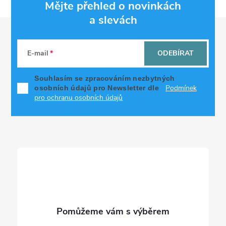
Mějte přehled o novinkách
a slevách
Z
á
E-mail
ODEBÍRAT
p
Souhlasím se zpracováním nezbytných
Podmínek
osobních údajů pro Newsletter dle
a
pro ochranu osobních údajů
t
í