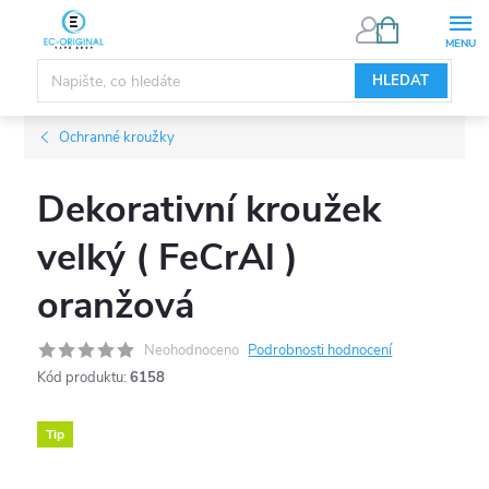
Přejít
NÁKUPNÍ
KOŠÍK
na
obsah
HLEDAT
Ochranné kroužky
Dekorativní kroužek
velký ( FeCrAl )
oranžová
Neohodnoceno
Podrobnosti hodnocení
Kód produktu:
6158
Tip