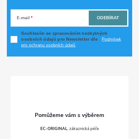
Z
á
E-mail
ODEBÍRAT
p
Souhlasím se zpracováním nezbytných
Podmínek
osobních údajů pro Newsletter dle
a
pro ochranu osobních údajů
t
í
EC-ORIGINAL