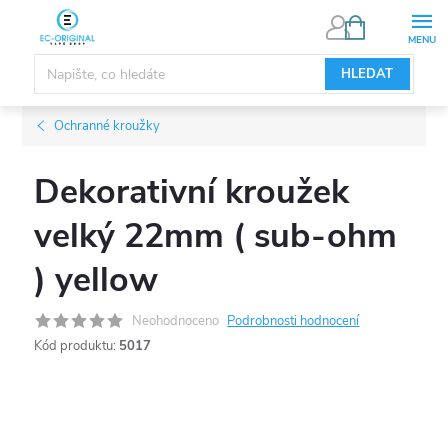
Přejít
NÁKUPNÍ
KOŠÍK
na
obsah
HLEDAT
Ochranné kroužky
Dekorativní kroužek
velký 22mm ( sub-ohm
) yellow
Neohodnoceno
Podrobnosti hodnocení
Kód produktu:
5017