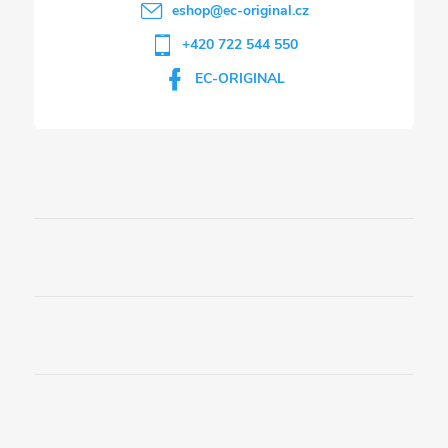
eshop
@
ec-original.cz
+420 722 544 550
EC-ORIGINAL