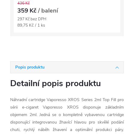
436 Kč
359 Kč
/ balení
297 Kč bez DPH
Měrná
89,75 Kč / 1 ks
cena:
Popis produktu
Detailní popis produktu
Náhradní cartridge Vaporesso XROS Series 2ml Top Fill pro
sérii e-cigaret Vaporesso XROS disponuje základním
objemem 2ml. Jedná se o kompletně vybavenou cartridge
disponující integrovanou žhavící hlavou pro skvělé podání
chuti, rychlý náběh žhavení a optimální produkci páry.