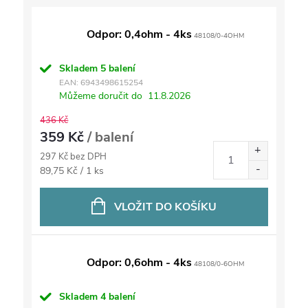
Odpor: 0,4ohm - 4ks
48108/0-4OHM
Skladem
5 balení
EAN:
6943498615254
Můžeme doručit do
11.8.2026
436 Kč
359 Kč
/ balení
297 Kč bez DPH
Měrná
89,75 Kč / 1 ks
cena:
VLOŽIT DO KOŠÍKU
Odpor: 0,6ohm - 4ks
48108/0-6OHM
Skladem
4 balení