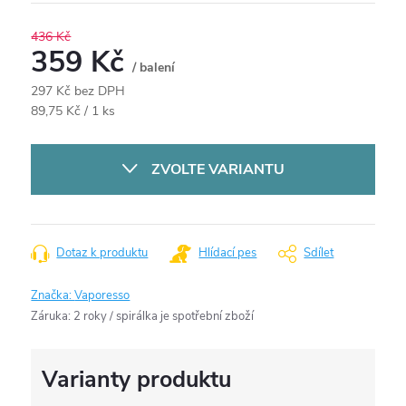
436 Kč
359 Kč
/ balení
297 Kč bez DPH
Měrná
89,75 Kč / 1 ks
cena:
ZVOLTE VARIANTU
Dotaz k produktu
Hlídací pes
Sdílet
Značka:
Vaporesso
Záruka
:
2 roky / spirálka je spotřební zboží