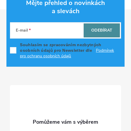
Mějte přehled o novinkách
a slevách
Z
á
E-mail
ODEBÍRAT
p
Souhlasím se zpracováním nezbytných
Podmínek
osobních údajů pro Newsletter dle
a
pro ochranu osobních údajů
t
í