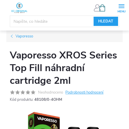
Přejít
NÁKUPNÍ
KOŠÍK
na
obsah
HLEDAT
Vaporesso
Vaporesso XROS Series
Top Fill náhradní
cartridge 2ml
Neohodnoceno
Podrobnosti hodnocení
Kód produktu:
48108/0-4OHM