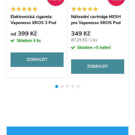
Elektronická cigareta:
Náhradní cartridge MESH
V
Vaporesso XROS 3 Pod
pro Vaporesso XROS Pod
s
sada (1000mAh)
0,7Ω/1,0Ω/0,6Ω
399 Kč
349 Kč
od
Měrná
87,25 Kč / 1 ks
Skladem
4 ks
cena:
Skladem
>5 balení
ZOBRAZIT
ZOBRAZIT