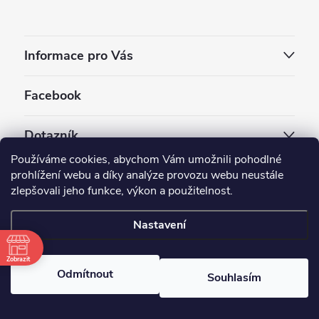
Informace pro Vás
Facebook
Dotazník
Používáme cookies, abychom Vám umožnili pohodlné
Jaký styl vapování vám vyhovuje ?
prohlížení webu a díky analýze provozu webu neustále
zlepšovali jeho funkce, výkon a použitelnost.
Počet hlasů:
3910
Nastavení
Copyright 2026
EC-ORIGINAL
. Všechna práva vyhrazena.
Upravit nastavení cookies
Zobrazit
Odmítnout
Souhlasím
Vytvořil Shoptet