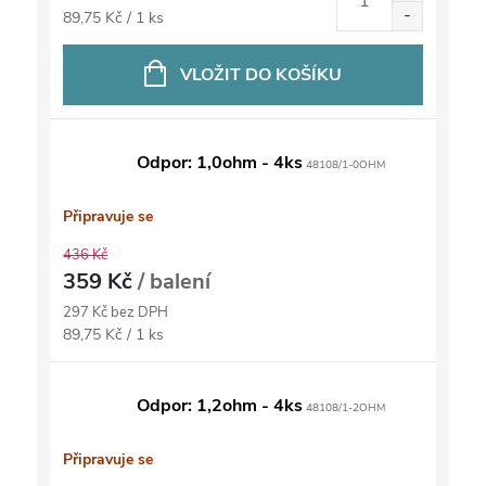
Měrná
89,75 Kč / 1 ks
cena:
VLOŽIT DO KOŠÍKU
Odpor: 1,0ohm - 4ks
48108/1-0OHM
Připravuje se
436 Kč
359 Kč
/ balení
297 Kč bez DPH
Měrná
89,75 Kč / 1 ks
cena:
Odpor: 1,2ohm - 4ks
48108/1-2OHM
Připravuje se