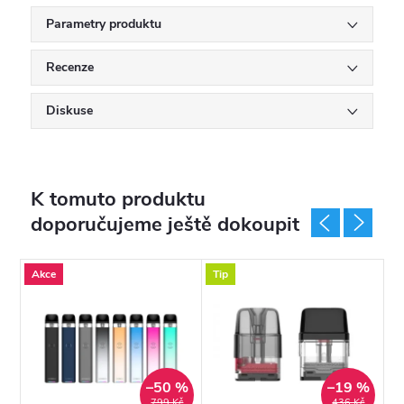
Parametry produktu
Recenze
Diskuse
K tomuto produktu
doporučujeme ještě dokoupit
Akce
Tip
T
–50 %
–19 %
799 Kč
436 Kč