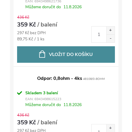
EAN:
6943498621736
Můžeme doručit do
11.8.2026
436 Kč
359 Kč
/ balení
297 Kč bez DPH
Měrná
89,75 Kč / 1 ks
cena:
VLOŽIT DO KOŠÍKU
Odpor: 0,8ohm - 4ks
48108/0-8OHM
Skladem
3 balení
EAN:
6943498615223
Můžeme doručit do
11.8.2026
436 Kč
359 Kč
/ balení
297 Kč bez DPH