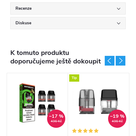
Recenze
Diskuse
K tomuto produktu
doporučujeme ještě dokoupit
Tip
T
%
–17 %
–19 %
č
436 Kč
436 Kč