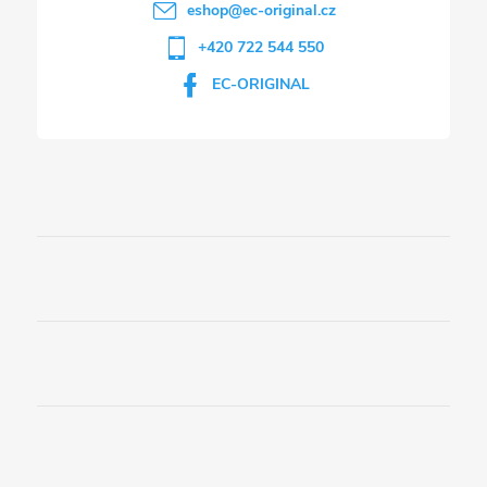
eshop
@
ec-original.cz
+420 722 544 550
EC-ORIGINAL