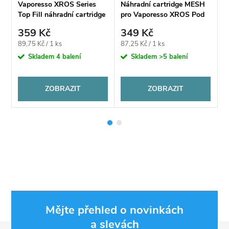
Vaporesso XROS Series
Náhradní cartridge MESH
N
Top Fill náhradní cartridge
pro Vaporesso XROS Pod
p
2ml
0,7Ω/1,0Ω/0,6Ω
359 Kč
349 Kč
Měrná
Měrná
M
89,75 Kč / 1 ks
87,25 Kč / 1 ks
8
cena:
cena:
c
Skladem
4 balení
Skladem
>5 balení
ZOBRAZIT
ZOBRAZIT
Mějte přehled o novinkách
a slevách