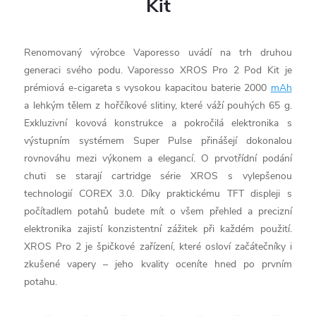
Kit
Renomovaný výrobce Vaporesso uvádí na trh druhou
generaci svého podu. Vaporesso XROS Pro 2 Pod Kit je
prémiová e-cigareta s vysokou kapacitou baterie 2000
mAh
a lehkým tělem z hořčíkové slitiny, které váží pouhých 65 g.
Exkluzivní kovová konstrukce a pokročilá elektronika s
výstupním systémem Super Pulse přinášejí dokonalou
rovnováhu mezi výkonem a elegancí. O prvotřídní podání
chuti se starají cartridge série XROS s vylepšenou
technologií COREX 3.0. Díky praktickému TFT displeji s
počítadlem potahů budete mít o všem přehled a precizní
elektronika zajistí konzistentní zážitek při každém použití.
XROS Pro 2 je špičkové zařízení, které osloví začátečníky i
zkušené vapery – jeho kvality oceníte hned po prvním
potahu.