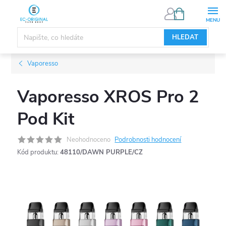
Přejít
NÁKUPNÍ
KOŠÍK
na
obsah
HLEDAT
Vaporesso
Vaporesso XROS Pro 2
Pod Kit
Neohodnoceno
Podrobnosti hodnocení
Kód produktu:
48110/DAWN PURPLE/CZ