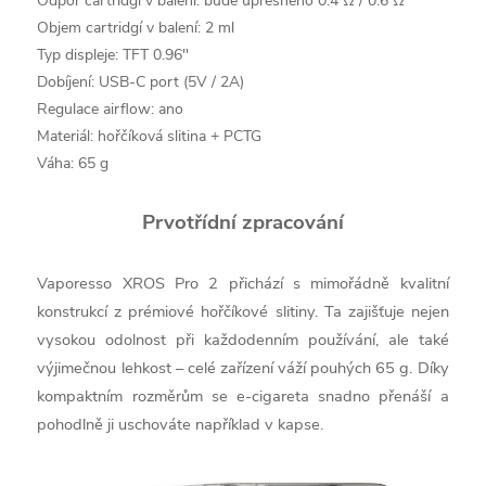
Odpor cartridgí v balení: bude upřesněno 0.4 Ω / 0.6 Ω
Objem cartridgí v balení: 2 ml
Typ displeje: TFT 0.96''
Dobíjení: USB-C port (5V / 2A)
Regulace airflow: ano
Materiál: hořčíková slitina + PCTG
Váha: 65 g
Prvotřídní zpracování
Vaporesso XROS Pro 2 přichází s mimořádně kvalitní
konstrukcí z prémiové hořčíkové slitiny. Ta zajišťuje nejen
vysokou odolnost při každodenním používání, ale také
výjimečnou lehkost – celé zařízení váží pouhých 65 g. Díky
kompaktním rozměrům se e-cigareta snadno přenáší a
pohodlně ji uschováte například v kapse.