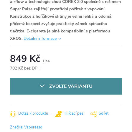
airflow a technologie chuti COREX 3.0 společně s režimem
Super Pulse zajišťují prvotřídní požitek z vapování.
Konstrukce z hořčíkové slitiny je velmi lehká a odolná,
přičemž bezpečí zvyšuje praktický zámek spínacího
tlačítka. E-cigareta je plně kompatibilní s platformou
XROS.
Detailní informace
849 Kč
/ ks
702 Kč bez DPH
Měrná
cena:
ZVOLTE VARIANTU
Dotaz k produktu
Hlídací pes
Sdílet
Značka:
Vaporesso