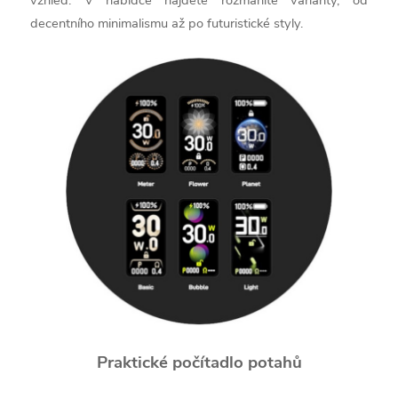
vzhled. V nabídce najdete rozmanité varianty, od
decentního minimalismu až po futuristické styly.
Praktické počítadlo potahů