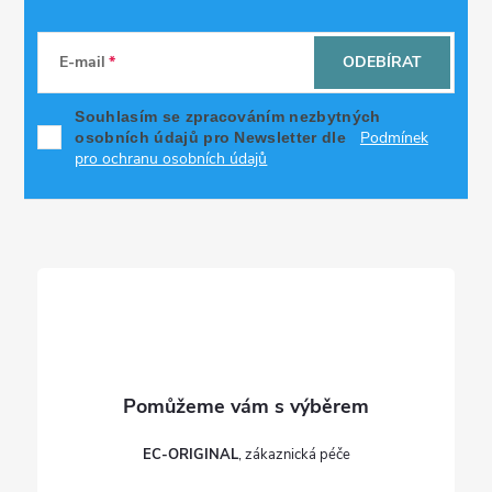
Z
á
E-mail
ODEBÍRAT
p
Souhlasím se zpracováním nezbytných
Podmínek
osobních údajů pro Newsletter dle
a
pro ochranu osobních údajů
t
í
EC-ORIGINAL