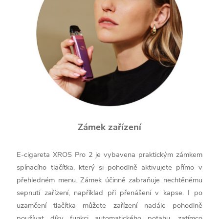
Zámek zařízení
E-cigareta XROS Pro 2 je vybavena praktickým zámkem
spínacího tlačítka, který si pohodlně aktivujete přímo v
přehledném menu. Zámek účinně zabraňuje nechtěnému
sepnutí zařízení, například při přenášení v kapse. I po
uzamčení tlačítka můžete zařízení nadále pohodlně
používat díky funkci automatického potahu, zatímco