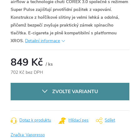
airflow a technologie chuti COREX 3.0 společně s režimem
Super Pulse zajišťují prvotřídní požitek z vapování.
Konstrukce z hořčíkové slitiny je velmi lehká a odolná,
přičemž bezpečí zvyšuje praktický zámek spínacího
tlačítka. E-cigareta je plně kompatibilní s platformou
XROS.
Detailní informace
849 Kč
/ ks
702 Kč bez DPH
Měrná
cena:
ZVOLTE VARIANTU
Dotaz k produktu
Hlídací pes
Sdílet
Značka:
Vaporesso