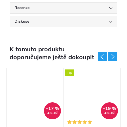
Recenze
Diskuse
K tomuto produktu
doporučujeme ještě dokoupit
Tip
T
%
–17 %
–19 %
č
436 Kč
436 Kč