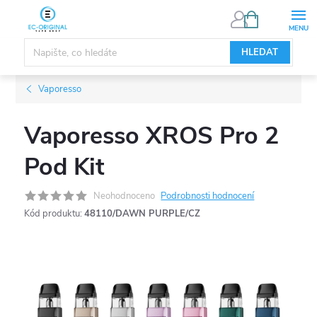
Přejít
NÁKUPNÍ
KOŠÍK
na
obsah
HLEDAT
Vaporesso
Vaporesso XROS Pro 2
Pod Kit
Neohodnoceno
Podrobnosti hodnocení
Kód produktu:
48110/DAWN PURPLE/CZ