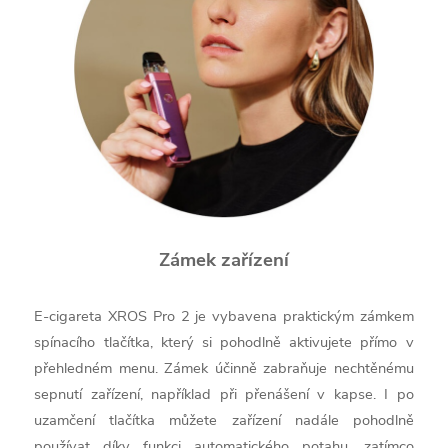
Zámek zařízení
E-cigareta XROS Pro 2 je vybavena praktickým zámkem
spínacího tlačítka, který si pohodlně aktivujete přímo v
přehledném menu. Zámek účinně zabraňuje nechtěnému
sepnutí zařízení, například při přenášení v kapse. I po
uzamčení tlačítka můžete zařízení nadále pohodlně
používat díky funkci automatického potahu, zatímco