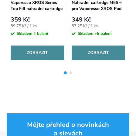
Vaporesso XROS Series
Náhradní cartridge MESH
N
Top Fill náhradní cartridge
pro Vaporesso XROS Pod
p
2ml
0,7Ω/1,0Ω/0,6Ω
359 Kč
349 Kč
Měrná
Měrná
M
89,75 Kč / 1 ks
87,25 Kč / 1 ks
8
cena:
cena:
c
Skladem
4 balení
Skladem
>5 balení
ZOBRAZIT
ZOBRAZIT
Mějte přehled o novinkách
a slevách