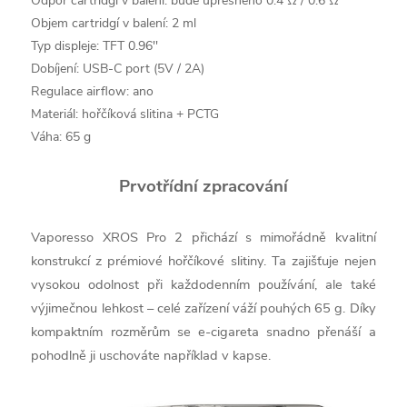
Odpor cartridgí v balení: bude upřesněno 0.4 Ω / 0.6 Ω
Objem cartridgí v balení: 2 ml
Typ displeje: TFT 0.96''
Dobíjení: USB-C port (5V / 2A)
Regulace airflow: ano
Materiál: hořčíková slitina + PCTG
Váha: 65 g
Prvotřídní zpracování
Vaporesso XROS Pro 2 přichází s mimořádně kvalitní
konstrukcí z prémiové hořčíkové slitiny. Ta zajišťuje nejen
vysokou odolnost při každodenním používání, ale také
výjimečnou lehkost – celé zařízení váží pouhých 65 g. Díky
kompaktním rozměrům se e-cigareta snadno přenáší a
pohodlně ji uschováte například v kapse.