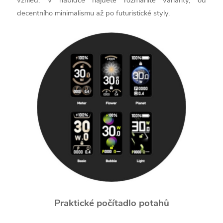
vzhled. V nabídce najdete rozmanité varianty, od
decentního minimalismu až po futuristické styly.
Praktické počítadlo potahů