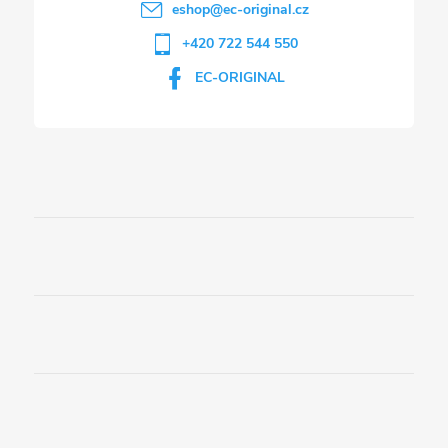
eshop
@
ec-original.cz
+420 722 544 550
EC-ORIGINAL