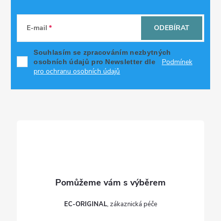
Z
á
E-mail
ODEBÍRAT
p
Souhlasím se zpracováním nezbytných
Podmínek
osobních údajů pro Newsletter dle
a
pro ochranu osobních údajů
t
í
EC-ORIGINAL