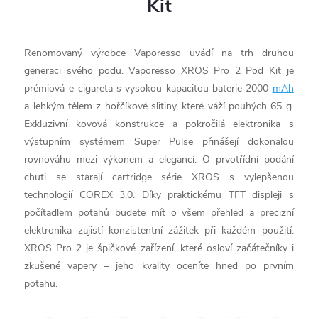
Kit
Renomovaný výrobce Vaporesso uvádí na trh druhou
generaci svého podu. Vaporesso XROS Pro 2 Pod Kit je
prémiová e-cigareta s vysokou kapacitou baterie 2000
mAh
a lehkým tělem z hořčíkové slitiny, které váží pouhých 65 g.
Exkluzivní kovová konstrukce a pokročilá elektronika s
výstupním systémem Super Pulse přinášejí dokonalou
rovnováhu mezi výkonem a elegancí. O prvotřídní podání
chuti se starají cartridge série XROS s vylepšenou
technologií COREX 3.0. Díky praktickému TFT displeji s
počítadlem potahů budete mít o všem přehled a precizní
elektronika zajistí konzistentní zážitek při každém použití.
XROS Pro 2 je špičkové zařízení, které osloví začátečníky i
zkušené vapery – jeho kvality oceníte hned po prvním
potahu.