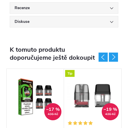
Recenze
Diskuse
K tomuto produktu
doporučujeme ještě dokoupit
Tip
T
%
–17 %
–19 %
č
436 Kč
436 Kč