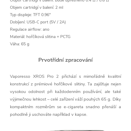
Odpor cartridgí v balení: bude upřesněno 0.4 Ω / 0.6 Ω
Objem cartridgí v balení: 2 ml
Typ displeje: TFT 0.96''
Dobíjení: USB-C port (5V / 2A)
Regulace airflow: ano
Materiál: hořčíková slitina + PCTG
Váha: 65 g
Prvotřídní zpracování
Vaporesso XROS Pro 2 přichází s mimořádně kvalitní
konstrukcí z prémiové hořčíkové slitiny. Ta zajišťuje nejen
vysokou odolnost při každodenním používání, ale také
výjimečnou lehkost – celé zařízení váží pouhých 65 g. Díky
kompaktním rozměrům se e-cigareta snadno přenáší a
pohodlně ji uschováte například v kapse.