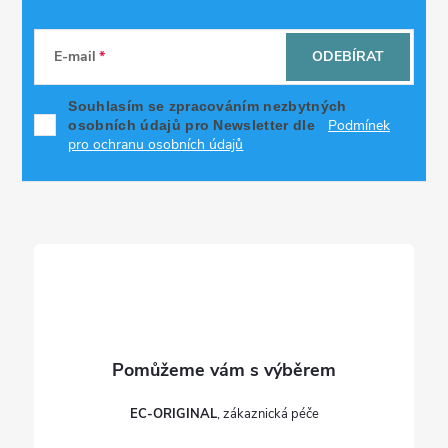
Z
á
E-mail
ODEBÍRAT
p
Souhlasím se zpracováním nezbytných
Podmínek
osobních údajů pro Newsletter dle
a
pro ochranu osobních údajů
t
í
EC-ORIGINAL