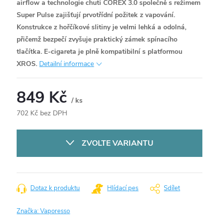
airflow a technologie chuti COREX 3.0 společně s režimem
Super Pulse zajišťují prvotřídní požitek z vapování.
Konstrukce z hořčíkové slitiny je velmi lehká a odolná,
přičemž bezpečí zvyšuje praktický zámek spínacího
tlačítka. E-cigareta je plně kompatibilní s platformou
XROS.
Detailní informace
849 Kč
/ ks
702 Kč bez DPH
Měrná
cena:
ZVOLTE VARIANTU
Dotaz k produktu
Hlídací pes
Sdílet
Značka:
Vaporesso