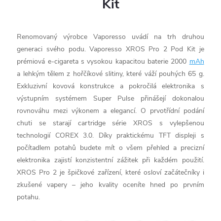
Kit
Renomovaný výrobce Vaporesso uvádí na trh druhou
generaci svého podu. Vaporesso XROS Pro 2 Pod Kit je
prémiová e-cigareta s vysokou kapacitou baterie 2000
mAh
a lehkým tělem z hořčíkové slitiny, které váží pouhých 65 g.
Exkluzivní kovová konstrukce a pokročilá elektronika s
výstupním systémem Super Pulse přinášejí dokonalou
rovnováhu mezi výkonem a elegancí. O prvotřídní podání
chuti se starají cartridge série XROS s vylepšenou
technologií COREX 3.0. Díky praktickému TFT displeji s
počítadlem potahů budete mít o všem přehled a precizní
elektronika zajistí konzistentní zážitek při každém použití.
XROS Pro 2 je špičkové zařízení, které osloví začátečníky i
zkušené vapery – jeho kvality oceníte hned po prvním
potahu.