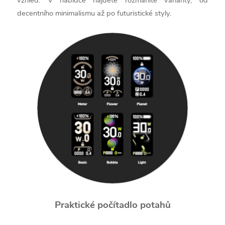
vzhled. V nabídce najdete rozmanité varianty, od
decentního minimalismu až po futuristické styly.
Praktické počítadlo potahů