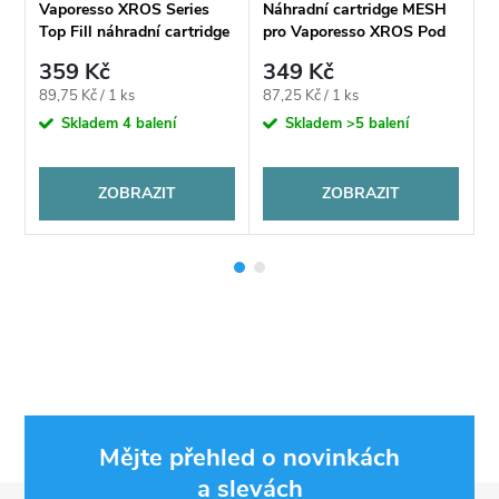
Vaporesso XROS Series
Náhradní cartridge MESH
N
Top Fill náhradní cartridge
pro Vaporesso XROS Pod
p
2ml
0,7Ω/1,0Ω/0,6Ω
359 Kč
349 Kč
Měrná
Měrná
M
89,75 Kč / 1 ks
87,25 Kč / 1 ks
8
cena:
cena:
c
Skladem
4 balení
Skladem
>5 balení
ZOBRAZIT
ZOBRAZIT
Mějte přehled o novinkách
a slevách