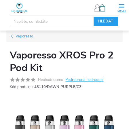
Přejít
NÁKUPNÍ
KOŠÍK
na
obsah
HLEDAT
Vaporesso
Vaporesso XROS Pro 2
Pod Kit
Neohodnoceno
Podrobnosti hodnocení
Kód produktu:
48110/DAWN PURPLE/CZ