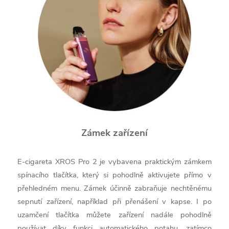
Zámek zařízení
E-cigareta XROS Pro 2 je vybavena praktickým zámkem
spínacího tlačítka, který si pohodlně aktivujete přímo v
přehledném menu. Zámek účinně zabraňuje nechtěnému
sepnutí zařízení, například při přenášení v kapse. I po
uzamčení tlačítka můžete zařízení nadále pohodlně
používat díky funkci automatického potahu, zatímco