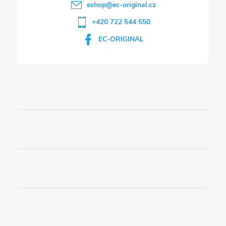
eshop
@
ec-original.cz
+420 722 544 550
EC-ORIGINAL