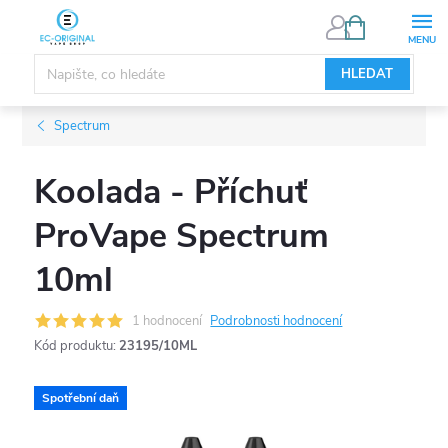
Přejít
NÁKUPNÍ
KOŠÍK
na
obsah
HLEDAT
Spectrum
Koolada - Příchuť
ProVape Spectrum
10ml
1 hodnocení
Podrobnosti hodnocení
Kód produktu:
23195/10ML
Spotřební daň