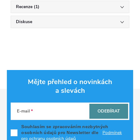
Recenze (1)
Diskuse
Mějte přehled o novinkách
a slevách
Z
á
E-mail
ODEBÍRAT
p
Souhlasím se zpracováním nezbytných
Podmínek
osobních údajů pro Newsletter dle
pro ochranu osobních údajů