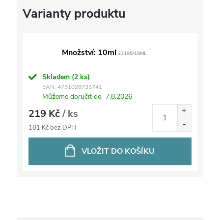
Množství: 10ml
23195/10ML
Skladem
(2 ks)
EAN:
4751028733741
Můžeme doručit do
7.8.2026
219 Kč
/ ks
181 Kč bez DPH
VLOŽIT DO KOŠÍKU