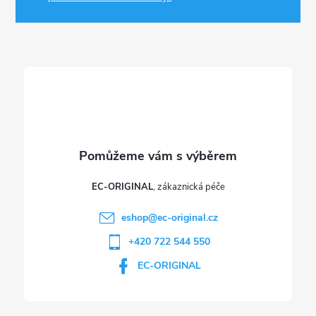
a
t
í
EC-ORIGINAL
eshop
@
ec-original.cz
+420 722 544 550
EC-ORIGINAL