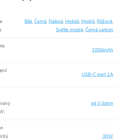
a
Bílá
,
Černá
,
Fialová
,
Hnědá
,
Modrá
,
Růžová
,
u
:
Světle modrá
,
Černá carbon
rie
1000mAh
jení
USB-C port 1A
ovaný
od 0,3ohm
VW
:
on
ický
30W