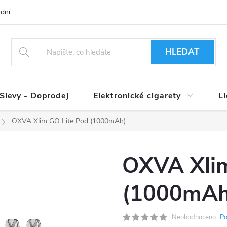
dní podmínky
Ověření věku 18+
Způsoby doručení
Způso
HLEDAT
Slevy - Doprodej
Elektronické cigarety
L
OXVA Xlim GO Lite Pod (1000mAh)
OXVA Xlim
(1000mAh
Neohodnoceno
Po