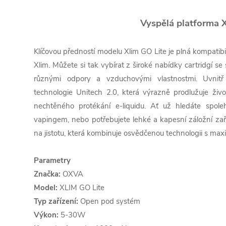
Vyspělá platforma 
Klíčovou předností modelu Xlim GO Lite je plná kompatibil
Xlim. Můžete si tak vybírat z široké nabídky cartridgí 
různými odpory a vzduchovými vlastnostmi. Uvnitř c
technologie Unitech 2.0, která výrazně prodlužuje život
nechtěného protékání e-liquidu. Ať už hledáte spole
vapingem, nebo potřebujete lehké a kapesní záložní zař
na jistotu, která kombinuje osvědčenou technologii s ma
Parametry
Značka:
OXVA
Model:
XLIM GO Lite
Typ zařízení:
Open pod systém
Výkon:
5-30W