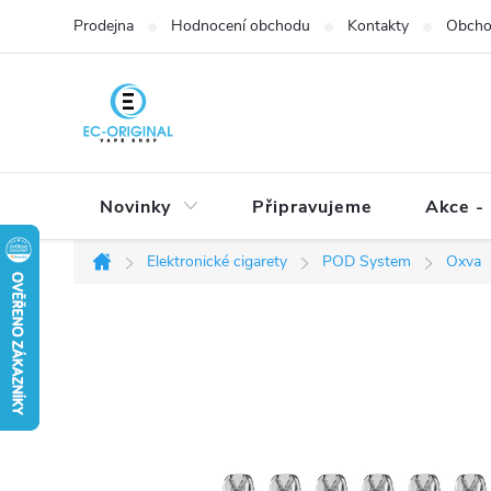
Přejít
Prodejna
Hodnocení obchodu
Kontakty
Obcho
na
obsah
Novinky
Připravujeme
Akce - 
Elektronické cigarety
POD System
Oxva
Domů