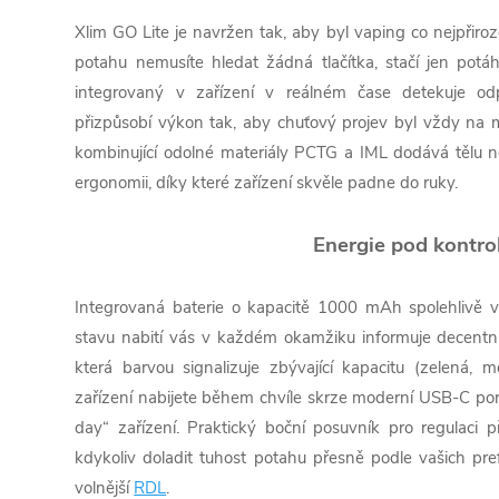
Xlim GO Lite je navržen tak, aby byl vaping co nejpřiro
potahu nemusíte hledat žádná tlačítka, stačí jen potáh
integrovaný v zařízení v reálném čase detekuje od
přizpůsobí výkon tak, aby chuťový projev byl vždy na 
kombinující odolné materiály PCTG a IML dodává tělu ne
ergonomii, díky které zařízení skvěle padne do ruky.
Energie pod kontro
Integrovaná baterie o kapacitě 1000 mAh spolehlivě v
stavu nabití vás v každém okamžiku informuje decentn
která barvou signalizuje zbývající kapacitu (zelená, 
zařízení nabijete během chvíle skrze moderní USB-C port, 
day“ zařízení. Praktický boční posuvník pro regulaci
kdykoliv doladit tuhost potahu přesně podle vašich pr
volnější
RDL
.