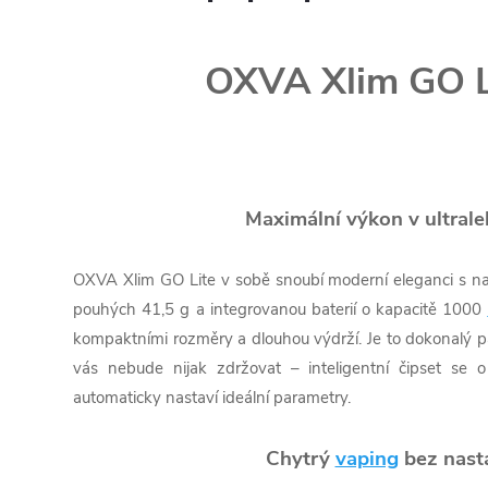
OXVA Xlim GO L
Maximální výkon v ultral
OXVA Xlim GO Lite v sobě snoubí moderní eleganci s na
pouhých 41,5 g a integrovanou baterií o kapacitě 1000
kompaktními rozměry a dlouhou výdrží. Je to dokonalý pa
vás nebude nijak zdržovat – inteligentní čipset se 
automaticky nastaví ideální parametry.
Chytrý
vaping
bez nast