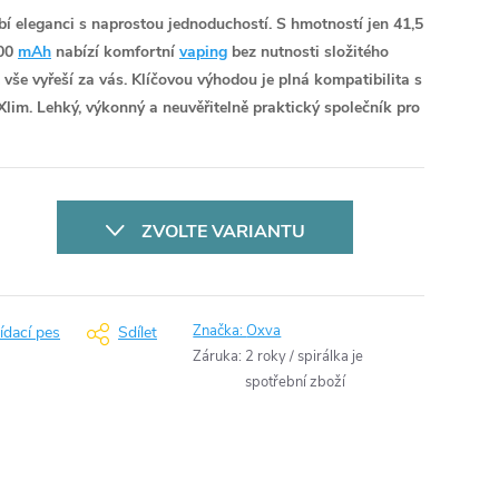
 eleganci s naprostou jednoduchostí. S hmotností jen 41,5
000
mAh
nabízí komfortní
vaping
bez nutnosti složitého
t vše vyřeší za vás. Klíčovou výhodou je plná kompatibilita s
Xlim. Lehký, výkonný a neuvěřitelně praktický společník pro
ZVOLTE VARIANTU
Značka:
Oxva
ídací pes
Sdílet
Záruka
:
2 roky / spirálka je
spotřební zboží