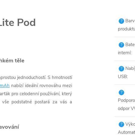
ite Pod
Barv
?
produkt
Bate
?
interní
:
ehkém těle
Nabí
?
USB
:
prostou jednoduchostí. S hmotností
mAh
nabízí ideální rovnováhu mezi
?
rťák pro celodenní používání, který
Podpor
o vše podstatné postará za vás a
odpor 
Výk
?
avování
Automat