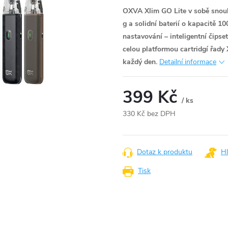
OXVA Xlim GO Lite v sobě snoubí
g a solidní baterií o kapacitě 1
nastavování – inteligentní čipse
celou platformou cartridgí řady 
každý den.
Detailní informace
399 Kč
/ ks
330 Kč bez DPH
Měrná
cena:
Dotaz k produktu
Hl
Tisk