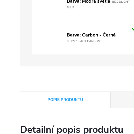
Barva: Modrá světlá
48122/LIGHT
BLUE
Barva: Carbon - Černá
48122/BLACK CARBON
POPIS PRODUKTU
Detailní popis produktu