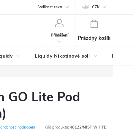
by platby
Reklamační řád
Velikost textu
Vrácení zboží a reklamace
Napi
CZK
NÁKUPNÍ
KOŠÍK
Přihlášení
Prázdný košík
iquidy
Liquidy Nikotinové soli
Příchutě
 GO Lite Pod
)
drobnosti hodnocení
Kód produktu:
48122/MIST WHITE