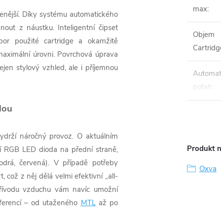
max
:
zenější. Díky systému automatického
nout z náustku. Inteligentní čipset
Objem
por použité cartridge a okamžitě
Cartridg
maximální úrovni. Povrchová úprava
jen stylový vzhled, ale i příjemnou
Automat
potah
:
lou
ydrží náročný provoz. O aktuálním
Produkt n
í RGB LED dioda na přední straně,
modrá, červená). V případě potřeby
Oxva
což z něj dělá velmi efektivní „all-
 přívodu vzduchu vám navíc umožní
eferencí – od utaženého
MTL
až po