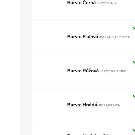
Barva: Černá
48122/BLACK
Barva: Fialová
48122/LIGHT PURPLE
Barva: Růžová
48122/LIGHT PINK
Barva: Hnědá
48122/BROWN