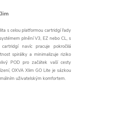
Xlim
ita s celou platformou cartridgí řady
se systémem plnění V3, EZ nebo CL, s
artridgí navíc pracuje pokročilá
nost spirálky a minimalizuje riziko
hlivý POD pro začátek vaší cesty
ízení, OXVA Xlim GO Lite je sázkou
ximálním uživatelským komfortem.