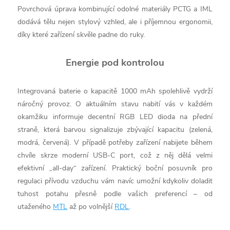
Povrchová úprava kombinující odolné materiály PCTG a IML
dodává tělu nejen stylový vzhled, ale i příjemnou ergonomii,
díky které zařízení skvěle padne do ruky.
Energie pod kontrolou
Integrovaná baterie o kapacitě 1000 mAh spolehlivě vydrží
náročný provoz. O aktuálním stavu nabití vás v každém
okamžiku informuje decentní RGB LED dioda na přední
straně, která barvou signalizuje zbývající kapacitu (zelená,
modrá, červená). V případě potřeby zařízení nabijete během
chvíle skrze moderní USB-C port, což z něj dělá velmi
efektivní „all-day“ zařízení. Praktický boční posuvník pro
regulaci přívodu vzduchu vám navíc umožní kdykoliv doladit
tuhost potahu přesně podle vašich preferencí – od
utaženého
MTL
až po volnější
RDL
.