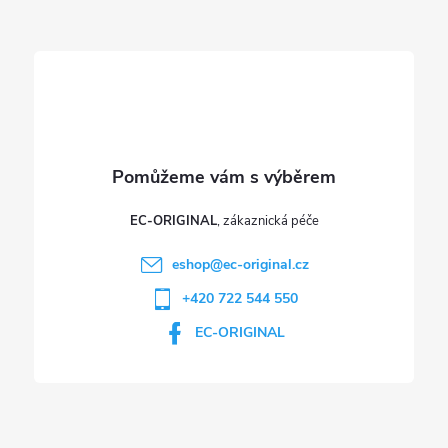
t
í
EC-ORIGINAL
eshop
@
ec-original.cz
+420 722 544 550
EC-ORIGINAL