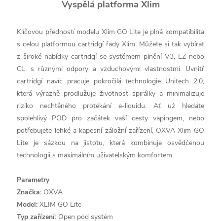
Vyspělá platforma Xlim
Klíčovou předností modelu Xlim GO Lite je plná kompatibilita
s celou platformou cartridgí řady Xlim. Můžete si tak vybírat
z široké nabídky cartridgí se systémem plnění V3, EZ nebo
CL, s různými odpory a vzduchovými vlastnostmi. Uvnitř
cartridgí navíc pracuje pokročilá technologie Unitech 2.0,
která výrazně prodlužuje životnost spirálky a minimalizuje
riziko nechtěného protékání e-liquidu. Ať už hledáte
spolehlivý POD pro začátek vaší cesty vapingem, nebo
potřebujete lehké a kapesní záložní zařízení, OXVA Xlim GO
Lite je sázkou na jistotu, která kombinuje osvědčenou
technologii s maximálním uživatelským komfortem.
Parametry
Značka:
OXVA
Model:
XLIM GO Lite
Typ zařízení:
Open pod systém