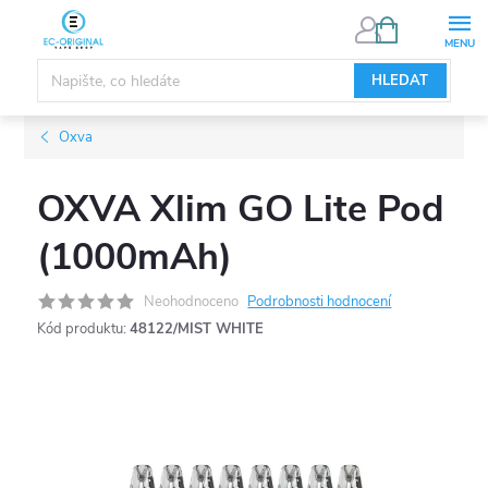
Přejít
NÁKUPNÍ
KOŠÍK
na
obsah
HLEDAT
Oxva
OXVA Xlim GO Lite Pod
(1000mAh)
Neohodnoceno
Podrobnosti hodnocení
Kód produktu:
48122/MIST WHITE