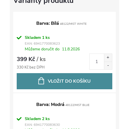
Barva: Bílá
48122/MIST WHITE
Skladem
1 ks
EAN:
6941770083623
Můžeme doručit do
11.8.2026
399 Kč
/ ks
330 Kč bez DPH
VLOŽIT DO KOŠÍKU
Barva: Modrá
48122/MIST BLUE
Skladem
2 ks
EAN:
6941770083630