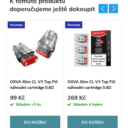
K tomuto produktu
doporučujeme ještě dokoupit
Novinka
Novinka
N
l
OXVA Xlim CL V3 Top Fill
OXVA Xlim CL V3 Top Fill
O
náhradní cartridge 0,4Ω
náhradní cartridge 0,4Ω
n
2ml
2ml - 3ks
2
99 Kč
269 Kč
9
Skladem
>5 ks
Skladem
4 balení
DO KOŠÍKU
DO KOŠÍKU