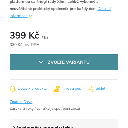
platformou cartridgí řady Xlim. Lehký, výkonný a
neuvěřitelně praktický společník pro každý den.
Detailní
informace
399 Kč
/ ks
330 Kč bez DPH
Měrná
cena:
ZVOLTE VARIANTU
Dotaz k produktu
Hlídací pes
Sdílet
Značka:
Oxva
Záruka
:
2 roky / spirálka je spotřební zboží