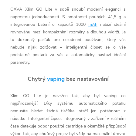
OXVA Xlim GO Lite v sobě snoubí moderní eleganci s
naprostou jednoduchostí. S hmotností pouhých 41,5 g a
integrovanou baterií o kapacitě 1000
mAh
nabízí ideální
rovnováhu mezi kompaktními rozměry a dlouhou výdrží. Je
to dokonalý parťák pro celodenní používání, který vás
nebude nijak zdržovat – inteligentní čipset se o vše
podstatné postará za vás a automaticky nastaví ideální
parametry.
Chytrý
vaping
bez nastavování
Xlim GO Lite je navržen tak, aby byl vaping co
nejpřirozenější. Díky systému automatického potahu
nemusíte hledat žádná tlačítka, stačí jen potáhnout z
náustku. Inteligentní čipset integrovaný v zařízení v reálném
čase detekuje odpor použité cartridge a okamžitě přizpůsobí
výkon tak, aby chuťový projev byl vždy na maximální úrovni.