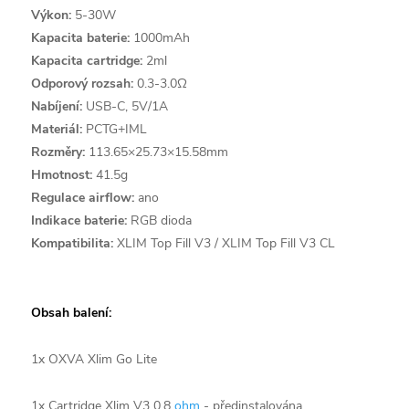
Výkon:
5-30W
Kapacita baterie:
1000mAh
Kapacita cartridge:
2ml
Odporový rozsah:
0.3-3.0Ω
Nabíjení:
USB-C, 5V/1A
Materiál:
PCTG+IML
Rozměry:
113.65×25.73×15.58mm
Hmotnost:
41.5g
Regulace airflow:
ano
Indikace baterie:
RGB dioda
Kompatibilita:
XLIM Top Fill V3 / XLIM Top Fill V3 CL
Obsah balení:
1x OXVA Xlim Go Lite
1x Cartridge Xlim V3 0,8
ohm
- předinstalována