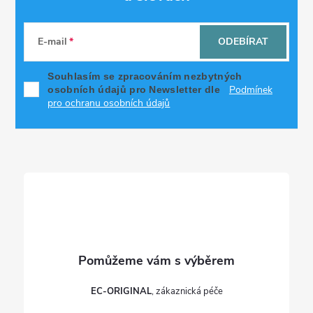
Z
á
E-mail
ODEBÍRAT
p
Souhlasím se zpracováním nezbytných
Podmínek
osobních údajů pro Newsletter dle
a
pro ochranu osobních údajů
t
í
EC-ORIGINAL