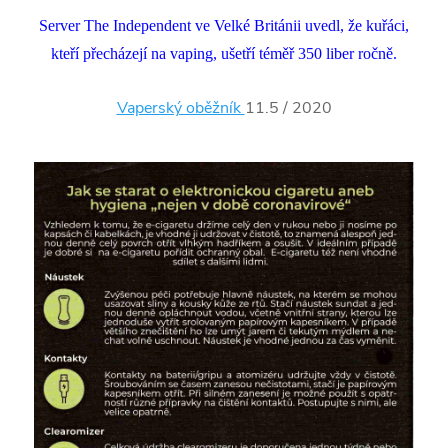
Server The Independent ve Velké Británii uvedl, že kuřáci,
kteří přecházejí na vaping,
ušetří téměř 350 liber ročně.
Vaperský oběžník
11.5 / 2020