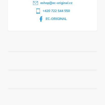
eshop
@
ec-original.cz
+420 722 544 550
EC-ORIGINAL