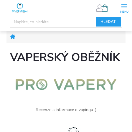
Přejít
NÁKUPNÍ
KOŠÍK
na
obsah
HLEDAT
Domů
VAPERSKÝ OBĚŽNÍK
Recenze a informace o vapingu :)