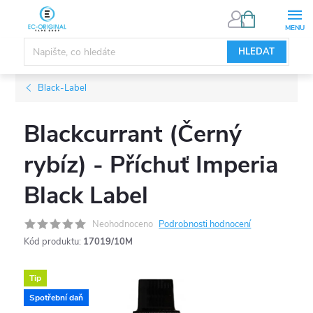
Přejít
NÁKUPNÍ
KOŠÍK
na
obsah
HLEDAT
Black-Label
Blackcurrant (Černý
rybíz) - Příchuť Imperia
Black Label
Neohodnoceno
Podrobnosti hodnocení
Kód produktu:
17019/10M
Tip
Spotřební daň