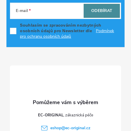
á
E-mail
ODEBÍRAT
p
Souhlasím se zpracováním nezbytných
Podmínek
osobních údajů pro Newsletter dle
a
pro ochranu osobních údajů
t
í
EC-ORIGINAL
eshop
@
ec-original.cz