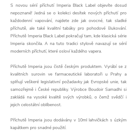
S novou sérií příchutí Imperia Black Label objevíte dosud
nepoznané! Jedná se o kolekci desítek nových příchutí pro
každodenní vapování, najdete zde jak ovocné, tak sladké
příchutě, ale také kvalitní tabáky pro pohodové šlukování.
Příchutě Imperia Black Label pokračují tam, kde klasická série
Imperia skončila. A na tuto tradici stylově navazují se sérií
moderních příchutí, které osloví každého vapera.
Příchutě Imperia jsou čistě českým produktem. Vyrábí se z
kvalitních surovin ve farmaceutické laboratoři u Prahy a
splňují veškeré legislativní požadavky jak Evropské unie, tak
samozřejmě i České republiky. Výrobce Boudoir Samadhi si
zakládá na vysoké kvalitě svých výrobků, o čemž svědčí i
jejich celostátní oblíbenost.
Příchutě Imperia jsou dodávány v 10ml lahvičkách s úzkým
kapátkem pro snadné použití.