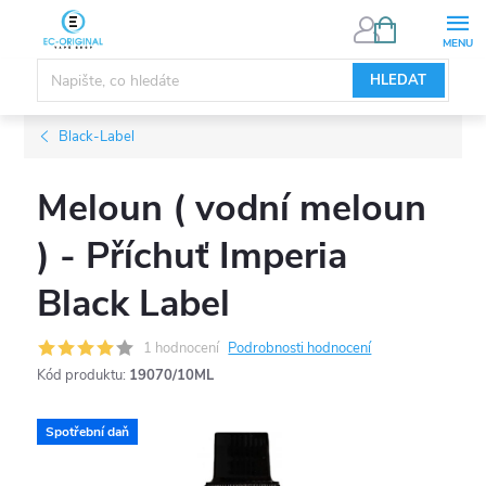
Přejít
NÁKUPNÍ
KOŠÍK
na
obsah
HLEDAT
Black-Label
Meloun ( vodní meloun
) - Příchuť Imperia
Black Label
1 hodnocení
Podrobnosti hodnocení
Kód produktu:
19070/10ML
Spotřební daň