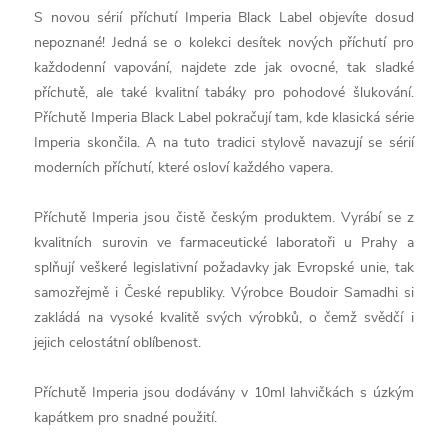
S novou sérií příchutí Imperia Black Label objevíte dosud
nepoznané! Jedná se o kolekci desítek nových příchutí pro
každodenní vapování, najdete zde jak ovocné, tak sladké
příchutě, ale také kvalitní tabáky pro pohodové šlukování.
Příchutě Imperia Black Label pokračují tam, kde klasická série
Imperia skončila. A na tuto tradici stylově navazují se sérií
moderních příchutí, které osloví každého vapera.
Příchutě Imperia jsou čistě českým produktem. Vyrábí se z
kvalitních surovin ve farmaceutické laboratoři u Prahy a
splňují veškeré legislativní požadavky jak Evropské unie, tak
samozřejmě i České republiky. Výrobce Boudoir Samadhi si
zakládá na vysoké kvalitě svých výrobků, o čemž svědčí i
jejich celostátní oblíbenost.
Příchutě Imperia jsou dodávány v 10ml lahvičkách s úzkým
kapátkem pro snadné použití.