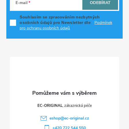
á
E-mail
ODEBÍRAT
p
Souhlasím se zpracováním nezbytných
Podmínek
osobních údajů pro Newsletter dle
a
pro ochranu osobních údajů
t
í
EC-ORIGINAL
eshop
@
ec-original.cz
+420 722 544 550