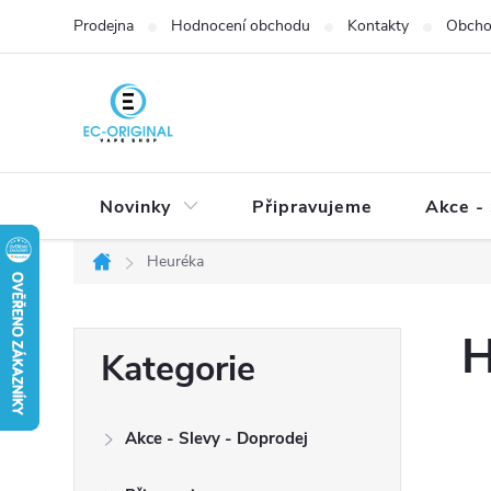
Přejít
Prodejna
Hodnocení obchodu
Kontakty
Obcho
na
obsah
Novinky
Připravujeme
Akce - 
Heuréka
Domů
P
H
Přeskočit
Kategorie
o
kategorie
s
t
Akce - Slevy - Doprodej
r
a