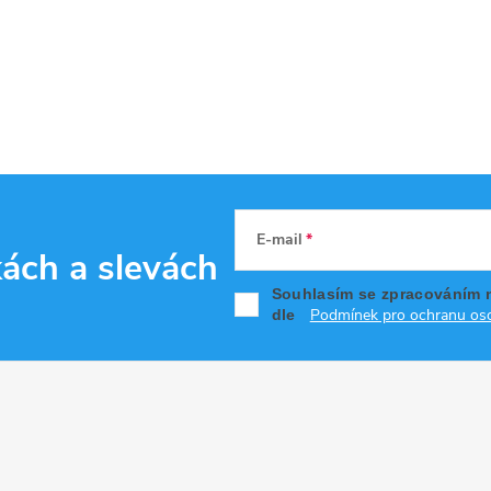
E-mail
kách
a slevách
Souhlasím se zpracováním 
Podmínek pro ochranu oso
dle