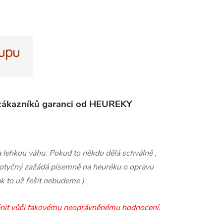
zákazníků garanci od HEUREKY
lehkou váhu. Pokud to někdo dělá schválně ,
dotyčný zažádá písemně na heuréku o opravu
k to už řešit nebudeme )
ránit vůči takovému neoprávněnému hodnocení.