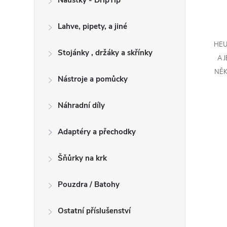
Náustky - DripTip
Lahve, pipety, a jiné
HEU
Stojánky , držáky a skřínky
A 
NĚK
Nástroje a pomůcky
Náhradní díly
Adaptéry a přechodky
Šňůrky na krk
Pouzdra / Batohy
Ostatní příslušenství