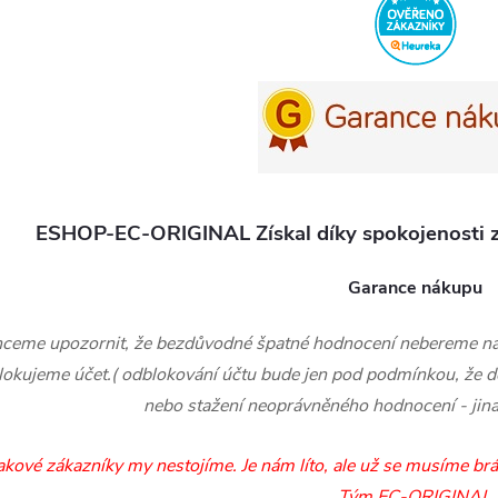
ESHOP-EC-ORIGINAL Získal díky spokojenosti 
Garance nákupu
ceme upozornit, že bezdůvodné špatné hodnocení nebereme na 
lokujeme účet.( odblokování účtu bude jen pod podmínkou, že 
nebo stažení neoprávněného hodnocení - jina
akové zákazníky my nestojíme. Je nám líto, ale už se musíme b
Tým EC-ORIGINAL