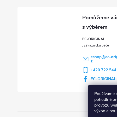
EC-ORIGINAL
eshop
@
ec-ori
z
+420 722 544
EC-ORIGINAL
Používáme 
pohodlné pr
provozu web
výkon a použ