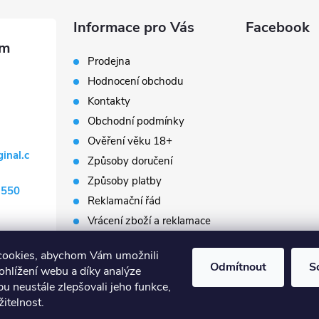
Informace pro Vás
Facebook
Prodejna
Hodnocení obchodu
Kontakty
Obchodní podmínky
Ověření věku 18+
ginal.c
Způsoby doručení
Způsoby platby
 550
Reklamační řád
Vrácení zboží a reklamace
Napište nám
cookies, abychom Vám umožnili
Prodávané značky
Odmítnout
S
ohlížení webu a díky analýze
Slovník pojmů
u neustále zlepšovali jeho funkce,
itelnost.