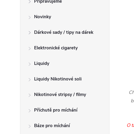
Připravujeme
n
n
Novinky
í
p
Dárkové sady / tipy na dárek
a
n
Elektronické cigarety
e
l
Liquidy
Liquidy Nikotinové soli
Ch
Nikotinové stripsy / filmy
b
Příchutě pro míchání
O t
Báze pro míchání