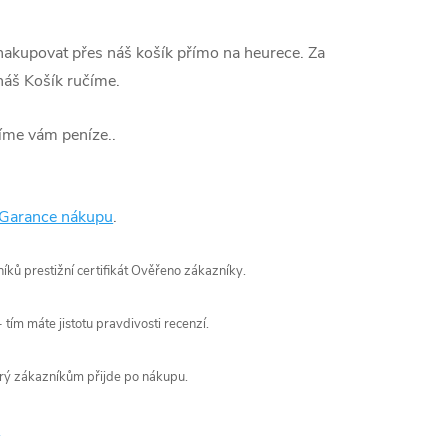
 nakupovat přes náš košík přímo na heurece. Za
áš Košík ručíme.
íme vám peníze..
 Garance nákupu
.
íků prestižní certifikát Ověřeno zákazníky.
tím máte jistotu pravdivosti recenzí.
erý zákazníkům přijde po nákupu.
y