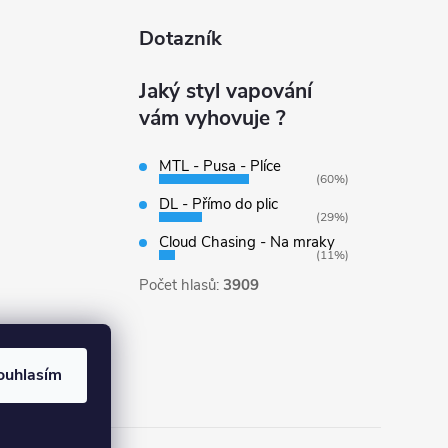
Dotazník
Jaký styl vapování
vám vyhovuje ?
MTL - Pusa - Plíce
(60%)
DL - Přímo do plic
(29%)
Cloud Chasing - Na mraky
(11%)
Počet hlasů:
3909
ouhlasím