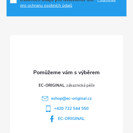
a
pro ochranu osobních údajů
t
í
EC-ORIGINAL
eshop
@
ec-original.cz
+420 722 544 550
EC-ORIGINAL