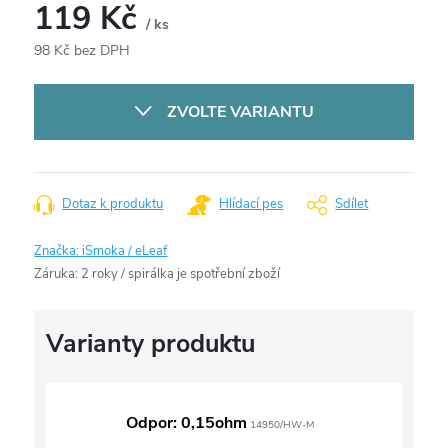
119 Kč
/ ks
98 Kč bez DPH
Měrná
cena:
ZVOLTE VARIANTU
Dotaz k produktu
Hlídací pes
Sdílet
Značka:
iSmoka / eLeaf
Záruka
:
2 roky / spirálka je spotřební zboží
Odpor: 0,15ohm
14950/HW-M