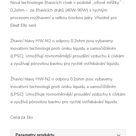
Nová technologie žhavicích cívek v podobě ,,síťové mřížky´´ -
0,2ohm - ze žhavicích drátů (40W-90W) s rychlým
procesem rozžhavení a velkou tvorbou páry. Vhodné pro
Eleaf Ello serii
Žhavicí hlavy HW-M2 o odporu 0.2ohm jsou vybaveny
inovativní technologií proti úniku liquidu a samočištěním
(LPSC). Umožňují rovnoměrnější proudění vzduchu k cívkám
a využívají pórovitou bavlnu pro rychlé vstřebávání liquidu.
Žhavicí hlavy HW-N2 o odporu 0.2ohm jsou vybaveny
inovativní technologií proti úniku liquidu a samočištěním
(LPSC). Umožňuje rovnoměrnější proudění vzduchu k cívkám
a využívá pórovitou bavlnu pro rychlé vstřebávání liquidu.
Cena za 1ks
Parametry produktu