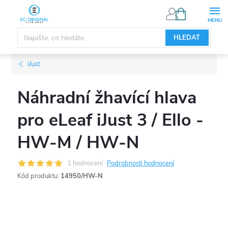
Přejít
NÁKUPNÍ
KOŠÍK
na
obsah
HLEDAT
iJust
Náhradní žhavící hlava
pro eLeaf iJust 3 / Ello -
HW-M / HW-N
1 hodnocení
Podrobnosti hodnocení
Kód produktu:
14950/HW-N